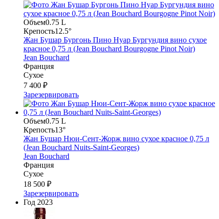
Объем
0.75 L
Крепость
12.5°
Жан Бушар Бургонь Пино Нуар Бургундия вино сухое
красное 0,75 л (Jean Bouchard Bourgogne Pinot Noir)
Jean Bouchard
Франция
Сухое
7 400 ₽
Зарезервировать
Объем
0.75 L
Крепость
13°
Жан Бушар Нюи-Сент-Жорж вино сухое красное 0,75 л
(Jean Bouchard Nuits-Saint-Georges)
Jean Bouchard
Франция
Сухое
18 500 ₽
Зарезервировать
Год
2023