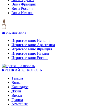
Вина Франции
Вина России
Вина Италии
игристые вина
Игристое вино Испания
Игристое вино Аргентина
Игристое вино Франция
Игристое вино Италия
Игристое вино Россия
КРЕПКИЙ АЛКОГОЛЬ
Текила
Водка
Кальвадос
Джин
Виски
Граппа
Арманьяк