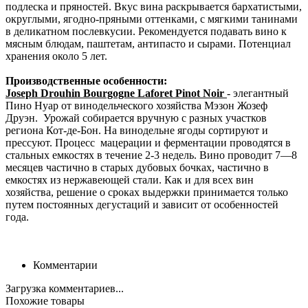
подлеска и пряностей. Вкус вина раскрывается бархатистыми,
округлыми, ягодно-пряными оттенками, с мягкими танинами
в деликатном послевкусии. Рекомендуется подавать вино к
мясным блюдам, паштетам, антипасто и сырами. Потенциал
хранения около 5 лет.
Производственные особенности:
Joseph Drouhin Bourgogne Laforet Pinot Noir
- элегантный
Пино Нуар от винодельческого хозяйства Мэзон Жозеф
Друэн. Урожай собирается вручную с разных участков
региона Кот-де-Бон. На винодельне ягоды сортируют и
прессуют. Процесс мацерации и ферментации проводятся в
стальных емкостях в течение 2-3 недель. Вино проводит 7—8
месяцев частично в старых дубовых бочках, частично в
емкостях из нержавеющей стали. Как и для всех вин
хозяйства, решение о сроках выдержки принимается только
путем постоянных дегустаций и зависит от особенностей
года.
Комментарии
Загрузка комментариев...
Похожие товары