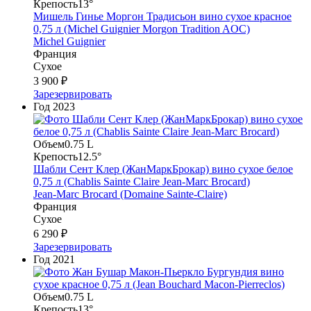
Крепость
13°
Мишель Гинье Моргон Традисьон вино сухое красное
0,75 л (Michel Guignier Morgon Tradition AOC)
Michel Guignier
Франция
Сухое
3 900 ₽
Зарезервировать
Год
2023
Объем
0.75 L
Крепость
12.5°
Шабли Сент Клер (ЖанМаркБрокар) вино сухое белое
0,75 л (Chablis Sainte Claire Jean-Marc Brocard)
Jean-Marc Brocard (Domaine Sainte-Claire)
Франция
Сухое
6 290 ₽
Зарезервировать
Год
2021
Объем
0.75 L
Крепость
13°