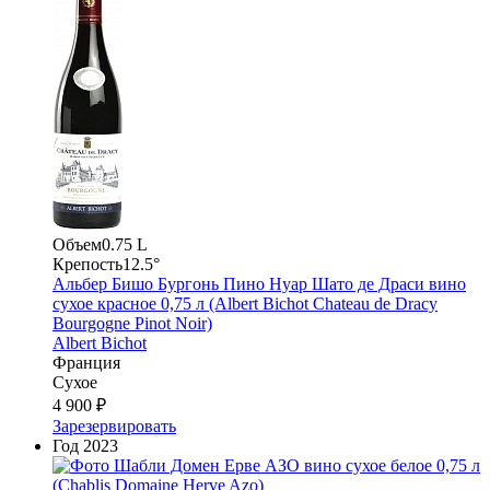
Объем
0.75 L
Крепость
12.5°
Альбер Бишо Бургонь Пино Нуар Шато де Драси вино
сухое красное 0,75 л (Albert Bichot Chateau de Dracy
Bourgogne Pinot Noir)
Albert Bichot
Франция
Сухое
4 900 ₽
Зарезервировать
Год
2023