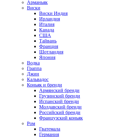
Арманьяк
Виски
Виски Индия
Ирландия
Италия
Канада
США
Тайвань
Франция
Шотландия
Япония
Водка
Граппа
Джин
Кальвадос
Коньяк и бренди
Армянский бренди
Грузинский бренди
Испанский бренди
Молдавский бренди
Российский бренди
Французский коньяк
Ром
Гватемала
Германия