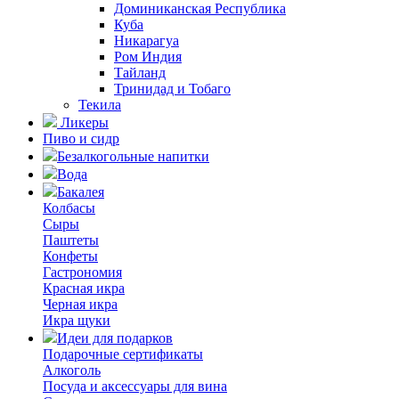
Доминиканская Республика
Куба
Никарагуа
Ром Индия
Тайланд
Тринидад и Тобаго
Текила
Ликеры
Пиво и сидр
Безалкогольные напитки
Вода
Бакалея
Колбасы
Сыры
Паштеты
Конфеты
Гастрономия
Красная икра
Черная икра
Икра щуки
Идеи для подарков
Подарочные сертификаты
Алкоголь
Посуда и аксессуары для вина