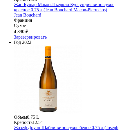
Жан Бушар Макон-Пьеркло Бургундия вино сухое
красное 0,75 л (Jean Bouchard Macon-Pierreclos)
Jean Bouchard
Франция
Сухое
4 890 ₽
Зарезервировать
Год
2022
Объем
0.75 L
Крепость
12.5°
Жозеф Друэн Шабли вино сухое белое 0,75 л (Joseph