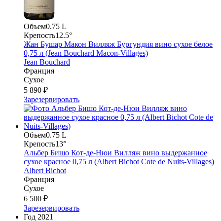
Объем
0.75 L
Крепость
12.5°
Жан Бушар Макон Вилляж Бургундия вино сухое белое
0,75 л (Jean Bouchard Macon-Villages)
Jean Bouchard
Франция
Сухое
5 890 ₽
Зарезервировать
Объем
0.75 L
Крепость
13°
Альбер Бишо Кот-де-Нюи Вилляж вино выдержанное
сухое красное 0,75 л (Albert Bichot Cote de Nuits-Villages)
Albert Bichot
Франция
Сухое
6 500 ₽
Зарезервировать
Год
2021