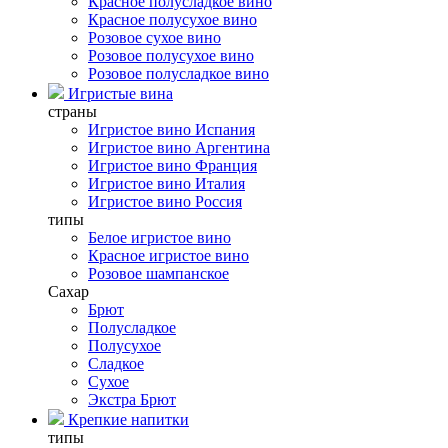
Красное полусладкое вино
Красное полусухое вино
Розовое сухое вино
Розовое полусухое вино
Розовое полусладкое вино
Игристые вина
страны
Игристое вино Испания
Игристое вино Аргентина
Игристое вино Франция
Игристое вино Италия
Игристое вино Россия
типы
Белое игристое вино
Красное игристое вино
Розовое шампанское
Сахар
Брют
Полусладкое
Полусухое
Сладкое
Сухое
Экстра Брют
Крепкие напитки
типы