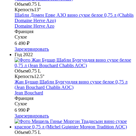
Объем
0.75 L
Крепость
13°
Шабли Домен Ерве АЗО вино сухое белое 0,75 л (Chablis
Domaine Herve Azo)
Domaine Herve Azo
Франция
Сухое
6 490 ₽
Зарезервировать
Год
2022
Объем
0.75 L
Крепость
12.5°
Жан Бушар Шабли Бургундия вино сухое белое 0,75 л
(Jean Bouchard Chablis AOC)
Jean Bouchard
Франция
Сухое
6 990 ₽
Зарезервировать
Объем
0.75 L