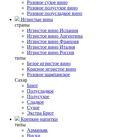
Розовое сухое вино
Розовое полусухое вино
Розовое полусладкое вино
Игристые вина
страны
Игристое вино Испания
Игристое вино Аргентина
Игристое вино Франция
Игристое вино Италия
Игристое вино Россия
типы
Белое игристое вино
Красное игристое вино
Розовое шампанское
Сахар
Брют
Полусладкое
Полусухое
Сладкое
Сухое
Экстра Брют
Крепкие напитки
типы
Арманьяк
Виски