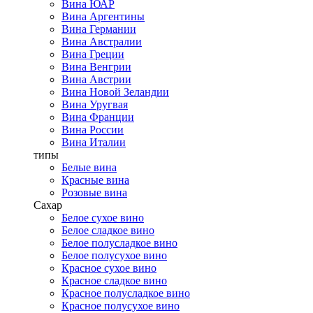
Вина ЮАР
Вина Аргентины
Вина Германии
Вина Австралии
Вина Греции
Вина Венгрии
Вина Австрии
Вина Новой Зеландии
Вина Уругвая
Вина Франции
Вина России
Вина Италии
типы
Белые вина
Красные вина
Розовые вина
Сахар
Белое сухое вино
Белое сладкое вино
Белое полусладкое вино
Белое полусухое вино
Красное сухое вино
Красное сладкое вино
Красное полусладкое вино
Красное полусухое вино