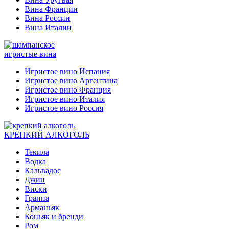
Вина Франции
Вина России
Вина Италии
игристые вина
Игристое вино Испания
Игристое вино Аргентина
Игристое вино Франция
Игристое вино Италия
Игристое вино Россия
КРЕПКИЙ АЛКОГОЛЬ
Текила
Водка
Кальвадос
Джин
Виски
Граппа
Арманьяк
Коньяк и бренди
Ром