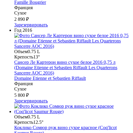
Famille Bougrier
Франция
Сухое
2 890 ₽
Зарезервировать
Год
2016
Объем
0.75 L
Крепость
13°
Сансер Ле Картерон вино сухое белое 2016 0,75 л
(Domaine Etienne et Sebastien Riffault Les Quarterons
Sancerre AOC 2016)
Domaine Etienne et Sebastien Riffault
Франция
Сухое
5 800 ₽
Зарезервировать
Объем
0.75 L
Крепость
12.5°
Коклико Сомюр руж вино сухое красное (Coq'licot
Saumur Rouge)