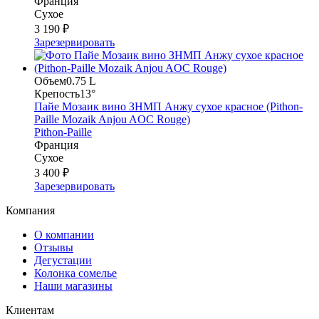
Франция
Сухое
3 190 ₽
Зарезервировать
Объем
0.75 L
Крепость
13°
Пайе Мозаик вино ЗНМП Анжу сухое красное (Pithon-
Paille Mozaik Anjou AOC Rouge)
Pithon-Paille
Франция
Сухое
3 400 ₽
Зарезервировать
Компания
О компании
Отзывы
Дегустации
Колонка сомелье
Наши магазины
Клиентам