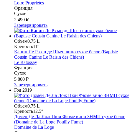
Loire Proprietes
Франция
Сухое
2 490 ₽
Зарезервировать
Объем
0.75 L
Крепость
11°
Канин Ле Рэзан де Шьен вино сухое белое (Baptiste
Cousin Canine Le Raisin des Chiens)
Le Batossay
Франция
Сухое
5 800 ₽
Зарезервировать
Год
2019
Объем
0.75 L
Крепость
12.5°
Домен Де Ла Лож Пюи Фюме вино ЗНМП сухое белое
(Domaine de La Loge Pouilly Fume)
Domaine de La Loge