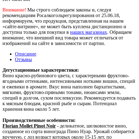
Внимание!
Мы строго соблюдаем законы и, следуя
рекомендациям Росалкогольрегулирования от 25.06.18,
информируем, что продукция, представленная на нашем
«сайте-витрине», не может быть куплена дистанционно и
доступна только для покупки в
наших магазинах
. Обращаем
внимание, что внешний вид товара может отличаться от
изображений на сайте в зависимости от партии.
Описание
Отзывы
Дегустационные характеристики:
Вино красно-рубинового цвета, с характерными фруктово-
ягодными оттенками, интенсивными нотками вишни, специй
и ежевики в аромате. Вкус вина наполнен бархатистыми,
мягкими, фруктово-пряными тонами, нюансами земли,
специй в долгом, сухом послевкусии. Рекомендуется подавать
к мясным блюдам, красной рыбе и сырам. Потенциал
хранения вина около 5 лет.
Производственные особенности:
Florian Mollet Pinot Noir
- деликатное, шелковистое вино,
созданное из сорта винограда Пино Нуар. Урожай собирается
вручную, с лоз возраст которых около 15-15 лет, по