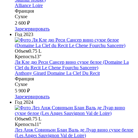
Alliance Loire
Франция
Сухое
2 600 ₽
Зарезервировать
Год
2023
Объем
0.75 L
Крепость
13°
Ля Кле дю Реси Сансер вино сухое белое (Domaine La
Clef du Recit Le Chene Fourchu Sancerre)
Anthony Girard Domaine La Clef Du Recit
Франция
Сухое
5 900 ₽
Зарезервировать
Год
2024
Объем
0.75 L
Крепость
11°
Лез Анж Совиньон Блан Валь де Луар вино сухое белое
(Les Anges Sauvignon Val de Loire)