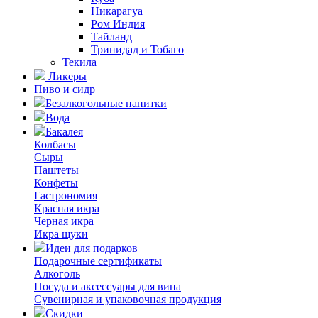
Никарагуа
Ром Индия
Тайланд
Тринидад и Тобаго
Текила
Ликеры
Пиво и сидр
Безалкогольные напитки
Вода
Бакалея
Колбасы
Сыры
Паштеты
Конфеты
Гастрономия
Красная икра
Черная икра
Икра щуки
Идеи для подарков
Подарочные сертификаты
Алкоголь
Посуда и аксессуары для вина
Сувенирная и упаковочная продукция
Скидки