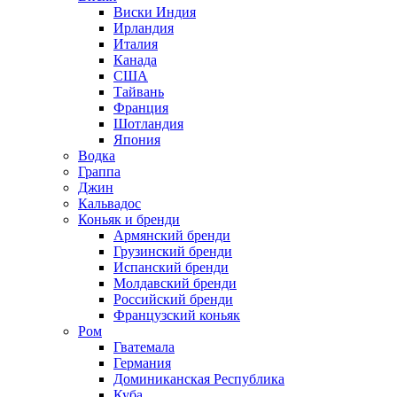
Виски Индия
Ирландия
Италия
Канада
США
Тайвань
Франция
Шотландия
Япония
Водка
Граппа
Джин
Кальвадос
Коньяк и бренди
Армянский бренди
Грузинский бренди
Испанский бренди
Молдавский бренди
Российский бренди
Французский коньяк
Ром
Гватемала
Германия
Доминиканская Республика
Куба