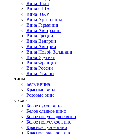
Вина Чили
Вина США
Вина ЮАР
Вина Аргентины
Вина Германии
Вина Австралии
Вина Греции
Вина Венгрии
Вина Австрии
Вина Новой Зеландии
Вина Уругвая
Вина Франции
Вина России
Вина Италии
типы
Белые вина
Красные вина
Розовые вина
Сахар
Белое сухое вино
Белое сладкое вино
Белое полусладкое вино
Белое полусухое вино
Красное сухое вино
Красное сладкое вино