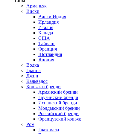
типы
Арманьяк
Виски
Виски Индия
Ирландия
Италия
Канада
США
Тайвань
Франция
Шотландия
Япония
Водка
Граппа
Джин
Кальвадос
Коньяк и бренди
Армянский бренди
Грузинский бренди
Испанский бренди
Молдавский бренди
Российский бренди
Французский коньяк
Ром
Гватемала