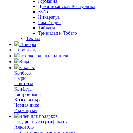
Германия
Доминиканская Республика
Куба
Никарагуа
Ром Индия
Тайланд
Тринидад и Тобаго
Текила
Ликеры
Пиво и сидр
Безалкогольные напитки
Вода
Бакалея
Колбасы
Сыры
Паштеты
Конфеты
Гастрономия
Красная икра
Черная икра
Икра щуки
Идеи для подарков
Подарочные сертификаты
Алкоголь
Посуда и аксессуары для вина