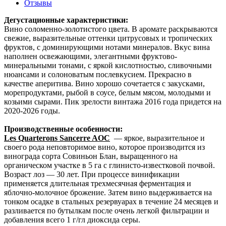
Отзывы
Дегустационные характеристики:
Вино соломенно-золотистого цвета. В аромате раскрываются
свежие, выразительные оттенки цитрусовых и тропических
фруктов, с доминирующими нотами минералов. Вкус вина
наполнен освежающими, элегантными фруктово-
минеральными тонами, с яркой кислотностью, сливочными
нюансами и солоноватым послевкусием. Прекрасно в
качестве аперитива. Вино хорошо сочетается с закусками,
морепродуктами, рыбой в соусе, белым мясом, молодыми и
козьими сырами. Пик зрелости винтажа 2016 года придется на
2020-2026 годы.
Производственные особенности:
Les Quarterons Sancerre AOC
— яркое, выразительное и
своего рода неповторимое вино, которое производится из
винограда сорта Совиньон Блан, выращенного на
органическом участке в 5 га с глинисто-известковой почвой.
Возраст лоз — 30 лет. При процессе винификации
применяется длительная трехмесячная ферментация и
яблочно-молочное брожение. Затем вино выдерживается на
тонком осадке в стальных резервуарах в течение 24 месяцев и
разливается по бутылкам после очень легкой фильтрации и
добавления всего 1 г/гл диоксида серы.