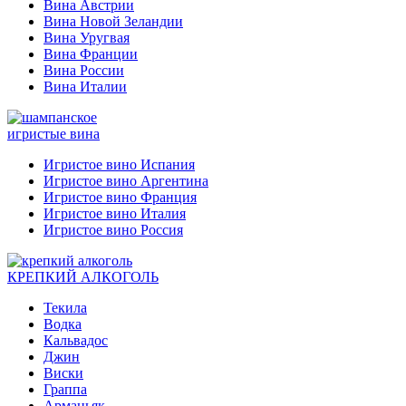
Вина Австрии
Вина Новой Зеландии
Вина Уругвая
Вина Франции
Вина России
Вина Италии
игристые вина
Игристое вино Испания
Игристое вино Аргентина
Игристое вино Франция
Игристое вино Италия
Игристое вино Россия
КРЕПКИЙ АЛКОГОЛЬ
Текила
Водка
Кальвадос
Джин
Виски
Граппа
Арманьяк