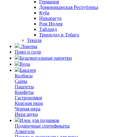
Германия
Доминиканская Республика
Куба
Никарагуа
Ром Индия
Тайланд
Тринидад и Тобаго
Текила
Ликеры
Пиво и сидр
Безалкогольные напитки
Вода
Бакалея
Колбасы
Сыры
Паштеты
Конфеты
Гастрономия
Красная икра
Черная икра
Икра щуки
Идеи для подарков
Подарочные сертификаты
Алкоголь
Посуда и аксессуары для вина