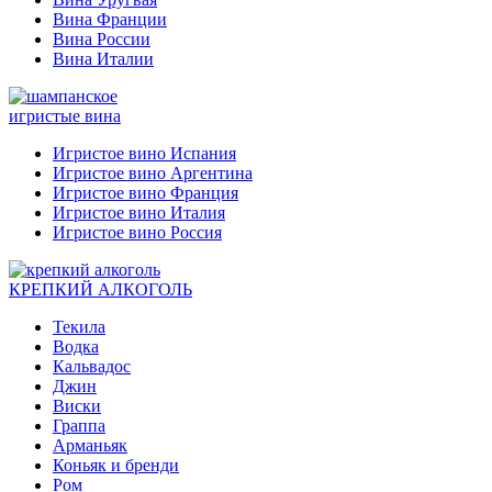
Вина Франции
Вина России
Вина Италии
игристые вина
Игристое вино Испания
Игристое вино Аргентина
Игристое вино Франция
Игристое вино Италия
Игристое вино Россия
КРЕПКИЙ АЛКОГОЛЬ
Текила
Водка
Кальвадос
Джин
Виски
Граппа
Арманьяк
Коньяк и бренди
Ром