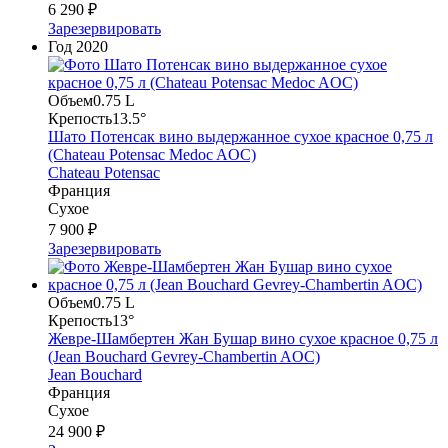
6 290 ₽
Зарезервировать
Год
2020
Объем
0.75 L
Крепость
13.5°
Шато Потенсак вино выдержанное сухое красное 0,75 л
(Chateau Potensac Medoc AOC)
Chateau Potensac
Франция
Сухое
7 900 ₽
Зарезервировать
Объем
0.75 L
Крепость
13°
Жевре-Шамбертен Жан Бушар вино сухое красное 0,75 л
(Jean Bouchard Gevrey-Chambertin AOC)
Jean Bouchard
Франция
Сухое
24 900 ₽