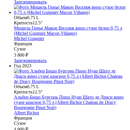
Зарезервировать
Объем
0.75 L
Крепость
12.5°
Мишель Гинье Макон Вилляж вино сухое белое 0,75 л
(Michel Guignier Macon Villages)
Michel Guignier
Франция
Сухое
3 800 ₽
Зарезервировать
Год
2023
Объем
0.75 L
Крепость
12.5°
Альбер Бишо Бургонь Пино Нуар Шато де Драси вино
сухое красное 0,75 л (Albert Bichot Chateau de Dracy
Bourgogne Pinot Noir)
Albert Bichot
Франция
Сухое
4 900 ₽