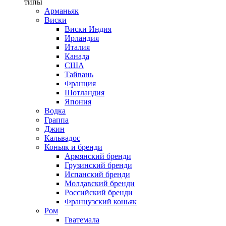
типы
Арманьяк
Виски
Виски Индия
Ирландия
Италия
Канада
США
Тайвань
Франция
Шотландия
Япония
Водка
Граппа
Джин
Кальвадос
Коньяк и бренди
Армянский бренди
Грузинский бренди
Испанский бренди
Молдавский бренди
Российский бренди
Французский коньяк
Ром
Гватемала