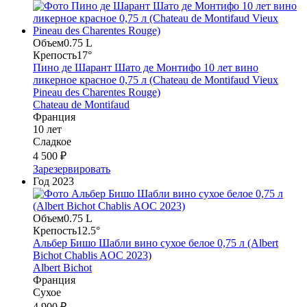
Объем
0.75 L
Крепость
17°
Пино де Шарант Шато де Монтифо 10 лет вино
ликерное красное 0,75 л (Chateau de Montifaud Vieux
Pineau des Charentes Rouge)
Chateau de Montifaud
Франция
10 лет
Сладкое
4 500 ₽
Зарезервировать
Год
2023
Объем
0.75 L
Крепость
12.5°
Альбер Бишо Шабли вино сухое белое 0,75 л (Albert
Bichot Chablis AOC 2023)
Albert Bichot
Франция
Сухое
4 900 ₽