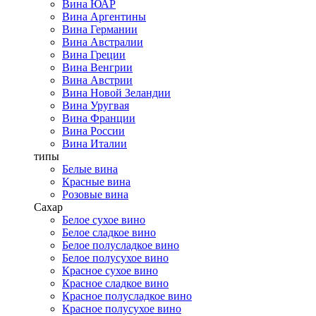
Вина ЮАР
Вина Аргентины
Вина Германии
Вина Австралии
Вина Греции
Вина Венгрии
Вина Австрии
Вина Новой Зеландии
Вина Уругвая
Вина Франции
Вина России
Вина Италии
типы
Белые вина
Красные вина
Розовые вина
Сахар
Белое сухое вино
Белое сладкое вино
Белое полусладкое вино
Белое полусухое вино
Красное сухое вино
Красное сладкое вино
Красное полусладкое вино
Красное полусухое вино