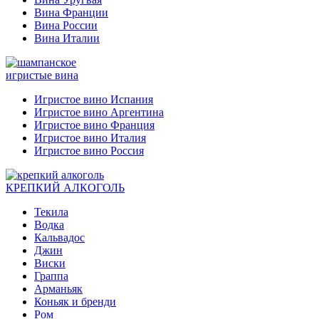
Вина Франции
Вина России
Вина Италии
игристые вина
Игристое вино Испания
Игристое вино Аргентина
Игристое вино Франция
Игристое вино Италия
Игристое вино Россия
КРЕПКИЙ АЛКОГОЛЬ
Текила
Водка
Кальвадос
Джин
Виски
Граппа
Арманьяк
Коньяк и бренди
Ром