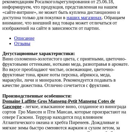
рекомендациям Росалкогольрегулирования от 25.06.18,
информируем, что продукция, представленная на нашем
«сайте-витрине», не может быть куплена дистанционно и
доступна только для покупки в
наших магазинах
. Обращаем
внимание, что внешний вид товара может отличаться от
изображений на сайте в зависимости от партии.
Описание
Отзывы
Дегустационные характеристики:
Вино соломенно-золотистого цвета, с приятными, цветочно-
фруктовыми оттенками, нотками меда, разнотравья в аромате.
Во вкусе преобладают чистые, освежающие, цветочно-
фруктовые тона, яркие ноты персика, абрикоса, меда,
маракуйи, личи и минералов. Рекомендуется подавать в
качестве дижестива. Отлично сочетается с фруктами.
Производственные особенности:
Domaine Laffitte Gros Manseng-Petit Manseng Cotes de
Gascogne
- легкое, изысканное вино, созданное из винограда
сортов Гро Мансен и Пти Мансан, которые произрастают на
севере Гаскони. Терруар находится под влиянием
Атлантического океана и хребта Пиренеев. Дождливые и
мягкие зимы быстро сменяются жарким и сухим летом, за