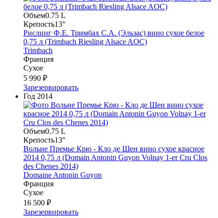
Объем
0.75 L
Крепость
13°
Рислинг Ф.Е. Тримбах С.А. (Эльзас) вино сухое белое
0,75 л (Trimbach Riesling Alsace AOC)
Trimbach
Франция
Сухое
5 990 ₽
Зарезервировать
Год
2014
Объем
0.75 L
Крепость
13°
Вольне Премье Крю - Кло де Шен вино сухое красное
2014 0,75 л (Domain Antonin Guyon Volnay 1-er Cru Clos
des Chenes 2014)
Domaine Antonin Guyon
Франция
Сухое
16 500 ₽
Зарезервировать