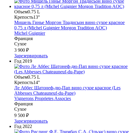
Объем
0.75 L
Крепость
13°
Мишель Гинье Моргон Традисьон вино сухое красное
0,75 л (Michel Guignier Morgon Tradition AOC)
Michel Guignier
Франция
Сухое
3 900 ₽
Зарезервировать
Год
2019
Объем
0.75 L
Крепость
14°
Ле Аббес Шатонеф-дю-Пап вино сухое красное (Les
Abbesses Chateauneuf-du-Pape)
Vignerons Proprietes Associes
Франция
Сухое
9 500 ₽
Зарезервировать
Год
2022