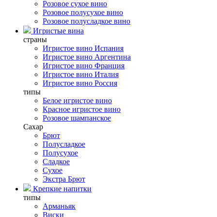
Розовое сухое вино
Розовое полусухое вино
Розовое полусладкое вино
Игристые вина
страны
Игристое вино Испания
Игристое вино Аргентина
Игристое вино Франция
Игристое вино Италия
Игристое вино Россия
типы
Белое игристое вино
Красное игристое вино
Розовое шампанское
Сахар
Брют
Полусладкое
Полусухое
Сладкое
Сухое
Экстра Брют
Крепкие напитки
типы
Арманьяк
Виски