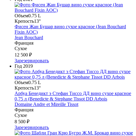
Объем
0.75 L
Крепость
13°
Фисен Жан Бушар вино сухое красное (Jean Bouchard
Fixin AOC)
Jean Bouchard
Франция
Сухое
12 500 ₽
Зарезервировать
Год
2019
Объем
0.75 L
Крепость
13°
Арбуа Бенедикт э Стефан Тиссо ДД вино сухое красное
0,75 л (Benedicte & Stephane Tissot DD Arbois
Domaine Andre et Mireille Tissot
Франция
Сухое
8 500 ₽
Зарезервировать