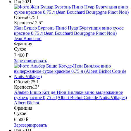
Год
2021
Объем
0.75 L
Крепость
12.5°
Жан Бушар Бургонь Пино Нуар Бургундия вино сухое
красное 0,75 л (Jean Bouchard Bourgogne Pinot Noir)
Jean Bouchard
Франция
Сухое
7 400 ₽
Зарезервировать
Объем
0.75 L
Крепость
13°
Альбер Бишо Кот-де-Нюи Вилляж вино выдержанное
сухое красное 0,75 л (Albert Bichot Cote de Nuits-Villages)
Albert Bichot
Франция
Сухое
6 500 ₽
Зарезервировать
Год
2021