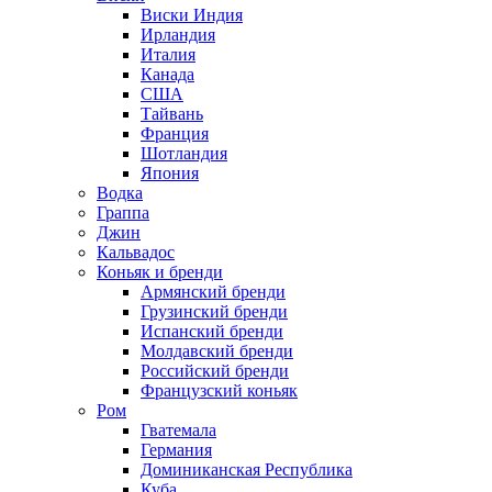
Виски Индия
Ирландия
Италия
Канада
США
Тайвань
Франция
Шотландия
Япония
Водка
Граппа
Джин
Кальвадос
Коньяк и бренди
Армянский бренди
Грузинский бренди
Испанский бренди
Молдавский бренди
Российский бренди
Французский коньяк
Ром
Гватемала
Германия
Доминиканская Республика
Куба