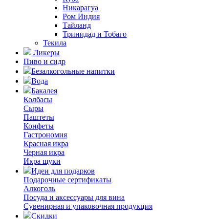
Никарагуа
Ром Индия
Тайланд
Тринидад и Тобаго
Текила
Ликеры
Пиво и сидр
Безалкогольные напитки
Вода
Бакалея
Колбасы
Сыры
Паштеты
Конфеты
Гастрономия
Красная икра
Черная икра
Икра щуки
Идеи для подарков
Подарочные сертификаты
Алкоголь
Посуда и аксессуары для вина
Сувенирная и упаковочная продукция
Скидки