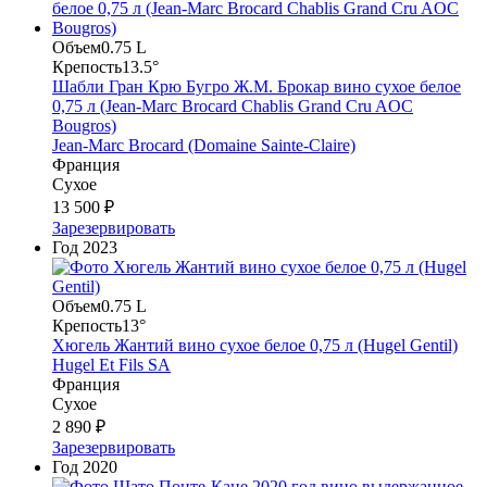
Объем
0.75 L
Крепость
13.5°
Шабли Гран Крю Бугро Ж.М. Брокар вино сухое белое
0,75 л (Jean-Marc Brocard Chablis Grand Cru AOC
Bougros)
Jean-Marc Brocard (Domaine Sainte-Claire)
Франция
Сухое
13 500 ₽
Зарезервировать
Год
2023
Объем
0.75 L
Крепость
13°
Хюгель Жантий вино сухое белое 0,75 л (Hugel Gentil)
Hugel Et Fils SA
Франция
Сухое
2 890 ₽
Зарезервировать
Год
2020