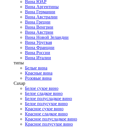
Вина ЮАР
Вина Аргентины
Вина Германии
Вина Австралии
Вина Греции
Вина Венгрии
Вина Австрии
Вина Новой Зеландии
Вина Уругвая
Вина Франции
Вина России
Вина Италии
типы
Белые вина
Красные вина
Розовые вина
Сахар
Белое сухое вино
Белое сладкое вино
Белое полусладкое вино
Белое полусухое вино
Красное сухое вино
Красное сладкое вино
Красное полусладкое вино
Красное полусухое вино