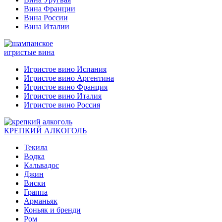
Вина Франции
Вина России
Вина Италии
игристые вина
Игристое вино Испания
Игристое вино Аргентина
Игристое вино Франция
Игристое вино Италия
Игристое вино Россия
КРЕПКИЙ АЛКОГОЛЬ
Текила
Водка
Кальвадос
Джин
Виски
Граппа
Арманьяк
Коньяк и бренди
Ром