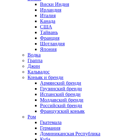
Виски Индия
Ирландия
Италия
Канада
США
Тайвань
Франция
Шотландия
Япония
Водка
Граппа
Джин
Кальвадос
Коньяк и бренди
Армянский бренди
Грузинский бренди
Испанский бренди
Молдавский бренди
Российский бренди
Французский коньяк
Ром
Гватемала
Германия
Доминиканская Республика
Куба