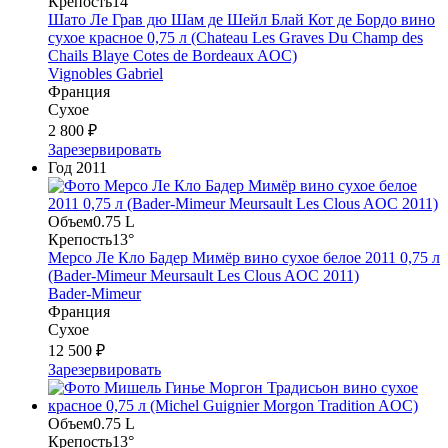
Крепость
14°
Шато Ле Грав дю Шам де Шейл Блай Кот де Бордо вино
сухое красное 0,75 л (Chateau Les Graves Du Champ des
Chails Blaye Cotes de Bordeaux AOC)
Vignobles Gabriel
Франция
Сухое
2 800 ₽
Зарезервировать
Год
2011
Объем
0.75 L
Крепость
13°
Мерсо Ле Кло Бадер Мимёр вино сухое белое 2011 0,75 л
(Bader-Mimeur Meursault Les Clous AOC 2011)
Bader-Mimeur
Франция
Сухое
12 500 ₽
Зарезервировать
Объем
0.75 L
Крепость
13°