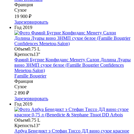
Франция
Сухое
19 900 ₽
Зарезервировать
Год
2019
Объем
0.75 L
Крепость
13°
Фамий Бугрие Конфиданс Менету Салон Долина Луары
вино ЗНМП сухое белое (Famille Bougrier Confidences
Menetou-Salon)
Famille Bougrier
Франция
Сухое
2 890 ₽
Зарезервировать
Год
2019
Объем
0.75 L
Крепость
13°
Арбуа Бенедикт э Стефан Тиссо ДД вино сухое красное