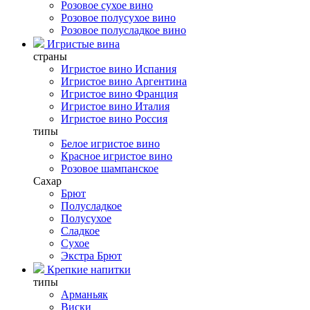
Розовое сухое вино
Розовое полусухое вино
Розовое полусладкое вино
Игристые вина
страны
Игристое вино Испания
Игристое вино Аргентина
Игристое вино Франция
Игристое вино Италия
Игристое вино Россия
типы
Белое игристое вино
Красное игристое вино
Розовое шампанское
Сахар
Брют
Полусладкое
Полусухое
Сладкое
Сухое
Экстра Брют
Крепкие напитки
типы
Арманьяк
Виски