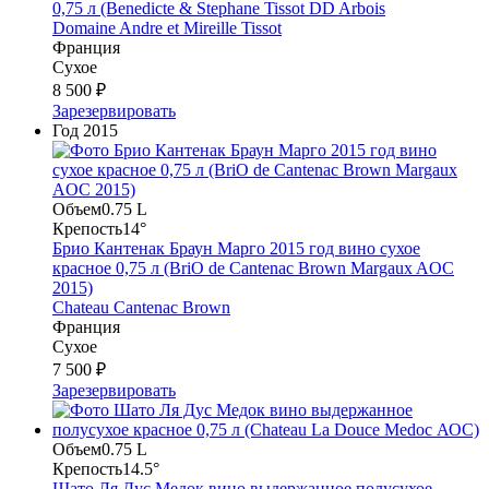
0,75 л (Benedicte & Stephane Tissot DD Arbois
Domaine Andre et Mireille Tissot
Франция
Сухое
8 500 ₽
Зарезервировать
Год
2015
Объем
0.75 L
Крепость
14°
Брио Кантенак Браун Марго 2015 год вино сухое
красное 0,75 л (BriO de Cantenac Brown Margaux AOC
2015)
Chateau Cantenac Brown
Франция
Сухое
7 500 ₽
Зарезервировать
Объем
0.75 L
Крепость
14.5°
Шато Ля Дус Медок вино выдержанное полусухое