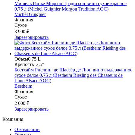
Мишель Гинье Моргон Традисьон вино сухое красное
0,75 л (Michel Guignier Morgon Tradition AOC)
Michel Guignier
Франция
Сухое
3 900 ₽
Зарезервировать
Объем
0.75 L
Крепость
12.5°
Бестхайм Рислинг де Шассёр де Люн вино выдержанное
сухое белое 0,75 л (Bestheim Riesling des Chasseurs de
Lune Alsace AOC)
Bestheim
Франция
Сухое
2 600 ₽
Зарезервировать
Компания
О компании
Отзывы