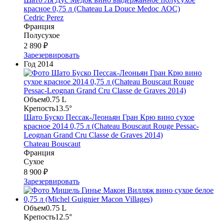
красное 0,75 л (Chateau La Douce Medoc АОC)
Cedric Perez
Франция
Полусухое
2 890 ₽
Зарезервировать
Год
2014
Объем
0.75 L
Крепость
13.5°
Шато Буско Пессак-Леоньян Гран Крю вино сухое
красное 2014 0,75 л (Chateau Bouscaut Rouge Pessac-
Leognan Grand Cru Classe de Graves 2014)
Chateau Bouscaut
Франция
Сухое
8 900 ₽
Зарезервировать
Объем
0.75 L
Крепость
12.5°