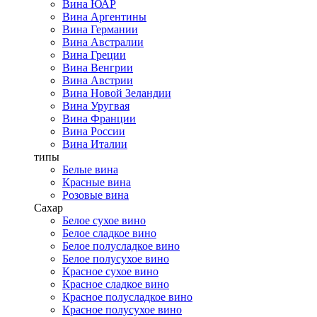
Вина ЮАР
Вина Аргентины
Вина Германии
Вина Австралии
Вина Греции
Вина Венгрии
Вина Австрии
Вина Новой Зеландии
Вина Уругвая
Вина Франции
Вина России
Вина Италии
типы
Белые вина
Красные вина
Розовые вина
Сахар
Белое сухое вино
Белое сладкое вино
Белое полусладкое вино
Белое полусухое вино
Красное сухое вино
Красное сладкое вино
Красное полусладкое вино
Красное полусухое вино