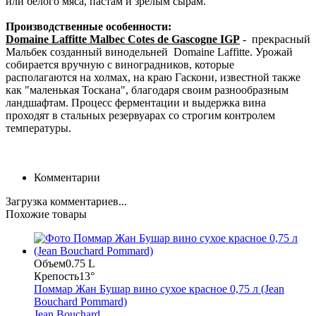
или белого мяса, пастам и зрелым сырам.
Производственные особенности:
Domaine Laffitte Malbec Cotes de Gascogne IGP
- прекрасный
Мальбек созданный винодельней Domaine Laffitte. Урожай
собирается вручную с виноградников, которые
располагаются на холмах, на краю Гаскони, известной также
как "маленькая Тоскана", благодаря своим разнообразным
ландшафтам. Процесс ферментации и выдержка вина
проходят в стальных резервуарах со строгим контролем
температуры.
Комментарии
Загрузка комментариев...
Похожие товары
Объем
0.75 L
Крепость
13°
Поммар Жан Бушар вино сухое красное 0,75 л (Jean
Bouchard Pommard)
Jean Bouchard