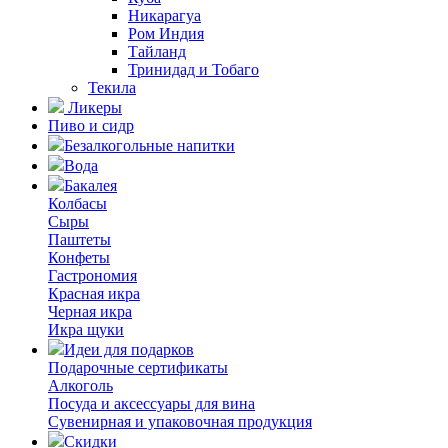
Никарагуа
Ром Индия
Тайланд
Тринидад и Тобаго
Текила
Ликеры
Пиво и сидр
Безалкогольные напитки
Вода
Бакалея
Колбасы
Сыры
Паштеты
Конфеты
Гастрономия
Красная икра
Черная икра
Икра щуки
Идеи для подарков
Подарочные сертификаты
Алкоголь
Посуда и аксессуары для вина
Сувенирная и упаковочная продукция
Скидки