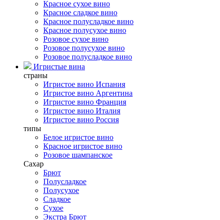
Красное сухое вино
Красное сладкое вино
Красное полусладкое вино
Красное полусухое вино
Розовое сухое вино
Розовое полусухое вино
Розовое полусладкое вино
Игристые вина
страны
Игристое вино Испания
Игристое вино Аргентина
Игристое вино Франция
Игристое вино Италия
Игристое вино Россия
типы
Белое игристое вино
Красное игристое вино
Розовое шампанское
Сахар
Брют
Полусладкое
Полусухое
Сладкое
Сухое
Экстра Брют