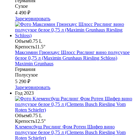
Германия
Сухое
4 490 ₽
Зарезервировать
Объем
0.75 L
Крепость
11.5°
Максимин Грюнхаус Шлосс Рислинг вино полусухое
белое 0,75 л (Maximin Grunhaus Riesling Schloss)
Maximin Grunhaus
Германия
Полусухое
5 290 ₽
Зарезервировать
Год
2023
Объем
0.75 L
Крепость
12.5°
Клеменсбуш Рислинг Фом Ротен Шифер вино
полусухое белое 0,75 л (Clemens Busch Riesling Vom
Roten Schiefer)