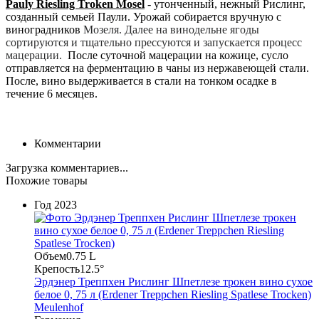
Pauly Riesling Troken Mosel
- утонченный, нежный Рислинг,
созданный семьей Паули. Урожай собирается вручную с
виноградников
Мозеля. Далее на винодельне ягоды
сортируются и тщательно прессуются и запускается процесс
мацерации.
После суточной мацерации на кожице, сусло
отправляется на ферментацию в чаны из нержавеющей стали.
После, вино выдерживается в стали на тонком осадке в
течение 6 месяцев.
Комментарии
Загрузка комментариев...
Похожие товары
Год
2023
Объем
0.75 L
Крепость
12.5°
Эрдэнер Треппхен Рислинг Шпетлезе трокен вино сухое
белое 0, 75 л (Erdener Treppchen Riesling Spatlese Trocken)
Meulenhof