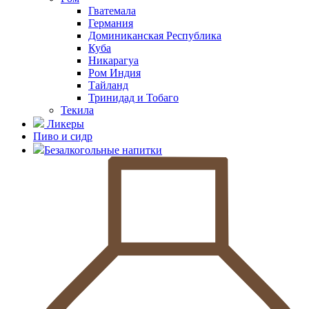
Гватемала
Германия
Доминиканская Республика
Куба
Никарагуа
Ром Индия
Тайланд
Тринидад и Тобаго
Текила
Ликеры
Пиво и сидр
Безалкогольные напитки