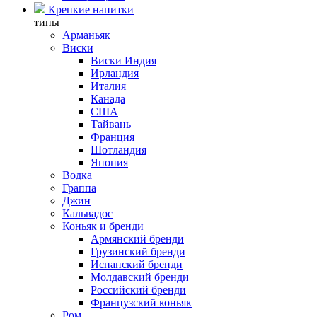
Крепкие напитки
типы
Арманьяк
Виски
Виски Индия
Ирландия
Италия
Канада
США
Тайвань
Франция
Шотландия
Япония
Водка
Граппа
Джин
Кальвадос
Коньяк и бренди
Армянский бренди
Грузинский бренди
Испанский бренди
Молдавский бренди
Российский бренди
Французский коньяк
Ром