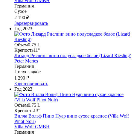
Villa Wolf GMBH
Германия
Сухое
2 190 ₽
Зарезервировать
Год
2023
Объем
0.75 L
Крепость
11°
Лизард Рислинг вино полусладкое белое (Lizard Riesling)
Peter Mertes
Германия
Полусладкое
1 290 ₽
Зарезервировать
Год
2023
Объем
0.75 L
Крепость
13°
Вилла Вольф Пино Нуар вино сухое красное (Villa Wolf
Pinot Noir)
Villa Wolf GMBH
Германия