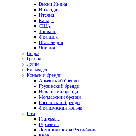
Виски Индия
Ирландия
Италия
Канада
США
Тайвань
Франция
Шотландия
Япония
Водка
Граппа
Джин
Кальвадос
Коньяк и бренди
Армянский бренди
Грузинский бренди
Испанский бренди
Молдавский бренди
Российский бренди
Французский коньяк
Ром
Гватемала
Германия
Доминиканская Республика
Куба