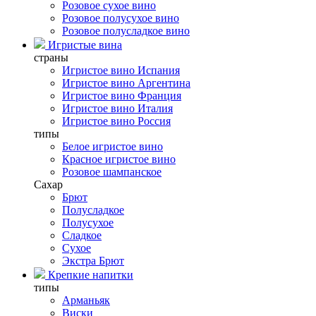
Розовое сухое вино
Розовое полусухое вино
Розовое полусладкое вино
Игристые вина
страны
Игристое вино Испания
Игристое вино Аргентина
Игристое вино Франция
Игристое вино Италия
Игристое вино Россия
типы
Белое игристое вино
Красное игристое вино
Розовое шампанское
Сахар
Брют
Полусладкое
Полусухое
Сладкое
Сухое
Экстра Брют
Крепкие напитки
типы
Арманьяк
Виски