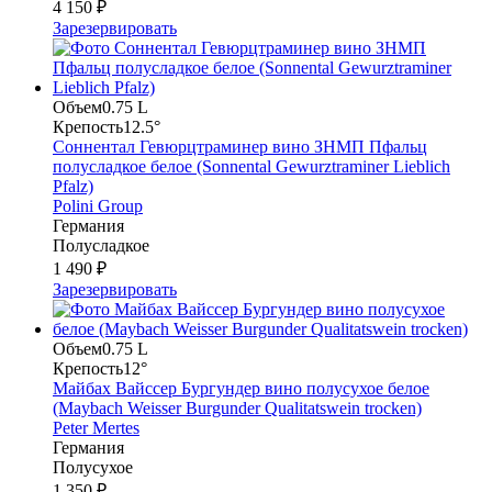
4 150 ₽
Зарезервировать
Объем
0.75 L
Крепость
12.5°
Соннентал Гевюрцтраминер вино ЗНМП Пфальц
полусладкое белое (Sonnental Gewurztraminer Lieblich
Pfalz)
Polini Group
Германия
Полусладкое
1 490 ₽
Зарезервировать
Объем
0.75 L
Крепость
12°
Майбах Вайссер Бургундер вино полусухое белое
(Maybach Weisser Burgunder Qualitatswein trocken)
Peter Mertes
Германия
Полусухое
1 350 ₽