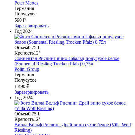
Peter Mertes
Германия
Полусухое
590 ₽
Зарезервировать
Год
2024
Объем
0.75 L
Крепость
12°
Соннентал Рислинг вино Пфальц полусухое белое
(Sonnental Riesling Trocken Pfalz) 0,75л
Polini Group
Германия
Полусухое
1 490 ₽
Зарезервировать
Год
2024
Объем
0.75 L
Крепость
12°
Вилла Вольф Рислинг Драй вино сухое белое (Villa Wolf
Riesling)