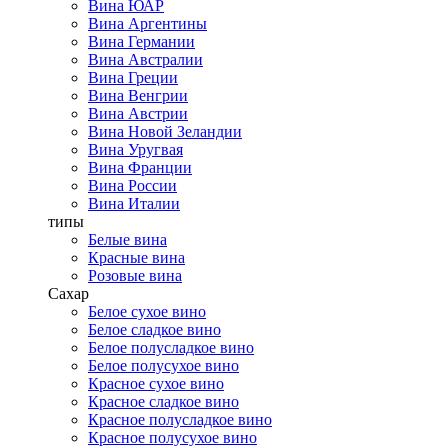
Вина ЮАР
Вина Аргентины
Вина Германии
Вина Австралии
Вина Греции
Вина Венгрии
Вина Австрии
Вина Новой Зеландии
Вина Уругвая
Вина Франции
Вина России
Вина Италии
типы
Белые вина
Красные вина
Розовые вина
Сахар
Белое сухое вино
Белое сладкое вино
Белое полусладкое вино
Белое полусухое вино
Красное сухое вино
Красное сладкое вино
Красное полусладкое вино
Красное полусухое вино