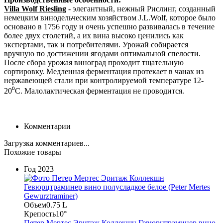
Villa Wolf Riesling
- элегантный, нежный Рислинг, созданный
немецким винодельческим хозяйством J.L.Wolf, которое было
основано в 1756 году и очень успешно развивалась в течение
более двух столетий, а их вина высоко ценились как
экспертами, так и потребителями. Урожай собирается
вручную по достижении ягодами оптимальной спелости.
После сбора урожая виноград проходит тщательную
сортировку. Медленная ферментация протекает в чанах из
нержавеющей стали при контролируемой температуре 12-
20⁰С. Малолактическая ферментация не проводится.
Комментарии
Загрузка комментариев...
Похожие товары
Год
2023
Объем
0.75 L
Крепость
10°
Петер Мертес Эритаж Коллекшн Гевюрцтраминер вино