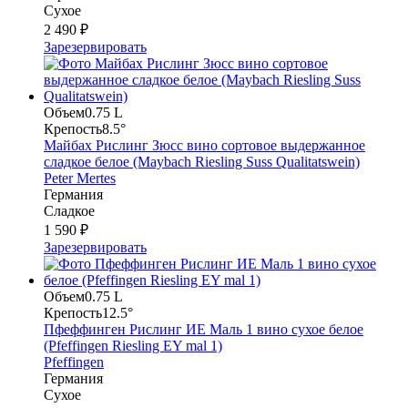
Сухое
2 490 ₽
Зарезервировать
Объем
0.75 L
Крепость
8.5°
Майбах Рислинг Зюсс вино сортовое выдержанное
сладкое белое (Maybach Riesling Suss Qualitatswein)
Peter Mertes
Германия
Сладкое
1 590 ₽
Зарезервировать
Объем
0.75 L
Крепость
12.5°
Пфеффинген Рислинг ИЕ Маль 1 вино сухое белое
(Pfeffingen Riesling EY mal 1)
Pfeffingen
Германия
Сухое