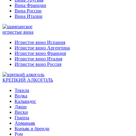
Вина Франции
Вина России
Вина Италии
игристые вина
Игристое вино Испания
Игристое вино Аргентина
Игристое вино Франция
Игристое вино Италия
Игристое вино Россия
КРЕПКИЙ АЛКОГОЛЬ
Текила
Водка
Кальвадос
Джин
Виски
Граппа
Арманьяк
Коньяк и бренди
Ром