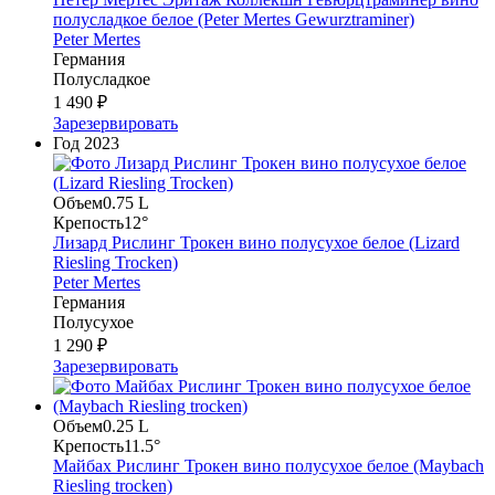
полусладкое белое (Peter Mertes Gewurztraminer)
Peter Mertes
Германия
Полусладкое
1 490 ₽
Зарезервировать
Год
2023
Объем
0.75 L
Крепость
12°
Лизард Рислинг Трокен вино полусухое белое (Lizard
Riesling Trocken)
Peter Mertes
Германия
Полусухое
1 290 ₽
Зарезервировать
Объем
0.25 L
Крепость
11.5°
Майбах Рислинг Трокен вино полусухое белое (Maybach
Riesling trocken)