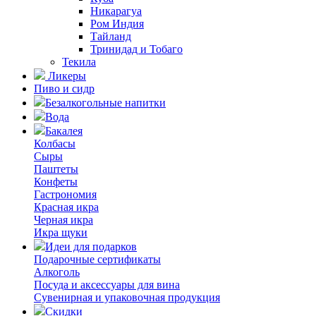
Никарагуа
Ром Индия
Тайланд
Тринидад и Тобаго
Текила
Ликеры
Пиво и сидр
Безалкогольные напитки
Вода
Бакалея
Колбасы
Сыры
Паштеты
Конфеты
Гастрономия
Красная икра
Черная икра
Икра щуки
Идеи для подарков
Подарочные сертификаты
Алкоголь
Посуда и аксессуары для вина
Сувенирная и упаковочная продукция
Скидки