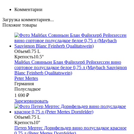
Комментарии
Загрузка комментариев...
Похожие товары
Объем
0.75 L
Крепость
10.5°
Майбах Совиньон Блан Файнхерб Рейнхессен вино
сортовое полусладкое белое 0,75 л (Maybach Sauvignon
Blanc Feinherb Qualitatswein)
Peter Mertes
Германия
Полусладкое
1 690 ₽
Зарезервировать
Объем
0.75 L
Крепость
10°
Петер Мертес Дорнфельдер вино полусладкое красное
0,75 л (Peter Mertes Dornfelder)