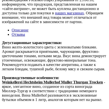
информируем, что продукция, представленная на нашем
«сайте-витрине», не может быть куплена дистанционно и
доступна только для покупки в
наших магазинах
. Обращаем
внимание, что внешний вид товара может отличаться от
изображений на сайте в зависимости от партии.
Описание
Отзывы
Дегустационные характеристики:
Вино желто-золотистого цвета с зеленоватыми бликами.
Аромат раскрывается приятными, чарующими, фруктово-
цветочными тонами, нотками меда. Вкус вина демонстрирует
утонченные, освежающие, фруктово-минеральные тона.
Рекомендуется подавать в качестве аперитива, а также к
легким блюдам, тушеной рыбе, белому мясу и свежим сырам.
Производственные особенности:
Weinkellerei Hechtsheim Mullerhof Muller Thurgau Trocken
-
яркое, элегантное вино, созданное из сорта винограда
Мюллер-Тургау в соответствии с традициями немецкого
виноделия. Вина Mullerhof разливаются в эксклюзивные
бутылки объемом в 1 литр, аналогов которым нет на рынке.