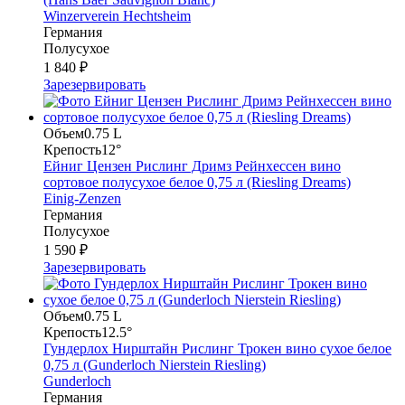
Winzerverein Hechtsheim
Германия
Полусухое
1 840 ₽
Зарезервировать
Объем
0.75 L
Крепость
12°
Ейниг Цензен Рислинг Дримз Рейнхессен вино
сортовое полусухое белое 0,75 л (Riesling Dreams)
Einig-Zenzen
Германия
Полусухое
1 590 ₽
Зарезервировать
Объем
0.75 L
Крепость
12.5°
Гундерлох Нирштайн Рислинг Трокен вино сухое белое
0,75 л (Gunderloch Nierstein Riesling)
Gunderloch
Германия