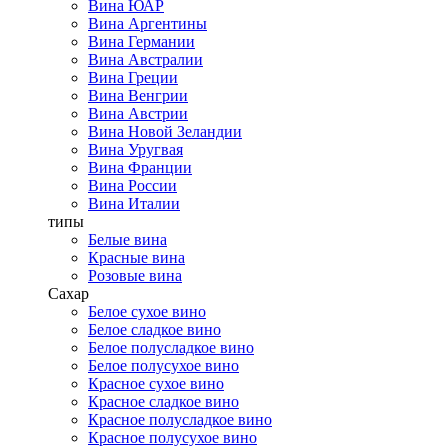
Вина ЮАР
Вина Аргентины
Вина Германии
Вина Австралии
Вина Греции
Вина Венгрии
Вина Австрии
Вина Новой Зеландии
Вина Уругвая
Вина Франции
Вина России
Вина Италии
типы
Белые вина
Красные вина
Розовые вина
Сахар
Белое сухое вино
Белое сладкое вино
Белое полусладкое вино
Белое полусухое вино
Красное сухое вино
Красное сладкое вино
Красное полусладкое вино
Красное полусухое вино