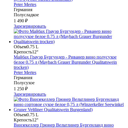
Peter Mertes
Германия
Полусладкое
1 490 ₽
Зарезервировать
Объем
0.75 L
Крепость
12°
Майбах Грауэр Бургундер - Риванер вино полусухое
белое 0.75 л (Maybach Grauer Burgunder Qualitatswein
trocken)
Peter Mertes
Германия
Полусухое
1 250 ₽
Зарезервировать
Объем
0.75 L
Крепость
12°
Винзекеллер Грюнер Вельтлинер Бургенланд вино