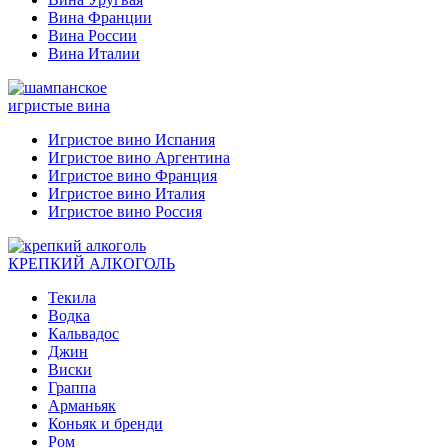
Вина Франции
Вина России
Вина Италии
игристые вина
Игристое вино Испания
Игристое вино Аргентина
Игристое вино Франция
Игристое вино Италия
Игристое вино Россия
КРЕПКИЙ АЛКОГОЛЬ
Текила
Водка
Кальвадос
Джин
Виски
Граппа
Арманьяк
Коньяк и бренди
Ром