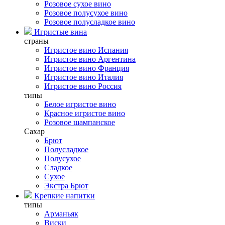
Розовое сухое вино
Розовое полусухое вино
Розовое полусладкое вино
Игристые вина
страны
Игристое вино Испания
Игристое вино Аргентина
Игристое вино Франция
Игристое вино Италия
Игристое вино Россия
типы
Белое игристое вино
Красное игристое вино
Розовое шампанское
Сахар
Брют
Полусладкое
Полусухое
Сладкое
Сухое
Экстра Брют
Крепкие напитки
типы
Арманьяк
Виски