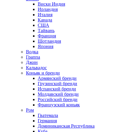
Виски Индия
Ирландия
Италия
Канада
США
Тайвань
Франция
Шотландия
Япония
Водка
Граппа
Джин
Кальвадос
Коньяк и бренди
Армянский бренди
Грузинский бренди
Испанский бренди
Молдавский бренди
Российский бренди
Французский коньяк
Ром
Гватемала
Германия
Доминиканская Республика
Куба