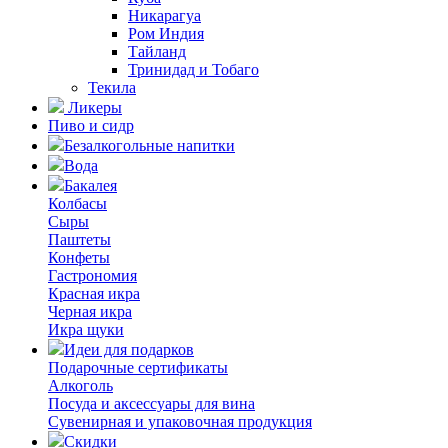
Никарагуа
Ром Индия
Тайланд
Тринидад и Тобаго
Текила
Ликеры
Пиво и сидр
Безалкогольные напитки
Вода
Бакалея
Колбасы
Сыры
Паштеты
Конфеты
Гастрономия
Красная икра
Черная икра
Икра щуки
Идеи для подарков
Подарочные сертификаты
Алкоголь
Посуда и аксессуары для вина
Сувенирная и упаковочная продукция
Скидки