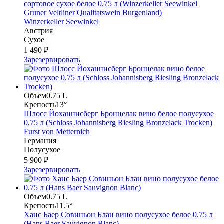
сортовое сухое белое 0,75 л (Winzerkeller Seewinkel
Gruner Veltliner Qualitatswein Burgenland)
Winzerkeller Seewinkel
Австрия
Сухое
1 490 ₽
Зарезервировать
Объем
0.75 L
Крепость
13°
Шлосс Йоханнисберг Бронцелак вино белое полусухое
0,75 л (Schloss Johannisberg Riesling Bronzelack Trocken)
Furst von Metternich
Германия
Полусухое
5 900 ₽
Зарезервировать
Объем
0.75 L
Крепость
11.5°
Ханс Баер Совиньон Блан вино полусухое белое 0,75 л
(Hans Baer Sauvignon Blanc)