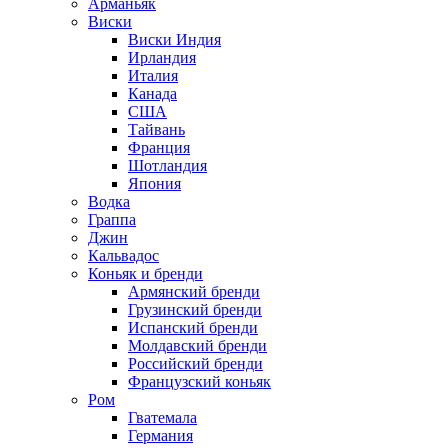
Арманьяк
Виски
Виски Индия
Ирландия
Италия
Канада
США
Тайвань
Франция
Шотландия
Япония
Водка
Граппа
Джин
Кальвадос
Коньяк и бренди
Армянский бренди
Грузинский бренди
Испанский бренди
Молдавский бренди
Российский бренди
Французский коньяк
Ром
Гватемала
Германия