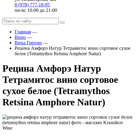
8 (978) 777-18-95
пн-вс 10-00 до 21-00
Главная
—
Вино
—
Вина Греции
—
Рецина Амфорэ Натур Тетрамитос вино сортовое сухое
белое (Tetramythos Retsina Amphore Natur)
Рецина Амфорэ Натур
Тетрамитос вино сортовое
сухое белое (Tetramythos
Retsina Amphore Natur)