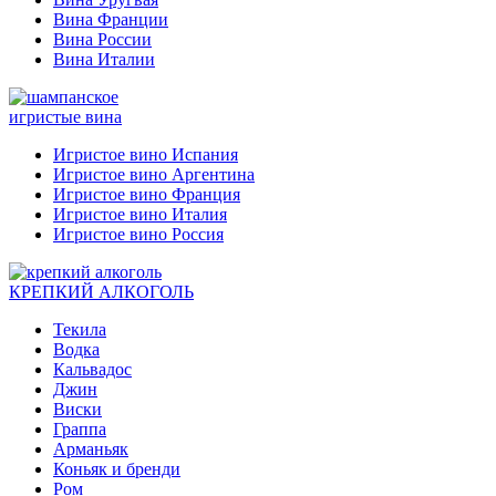
Вина Франции
Вина России
Вина Италии
игристые вина
Игристое вино Испания
Игристое вино Аргентина
Игристое вино Франция
Игристое вино Италия
Игристое вино Россия
КРЕПКИЙ АЛКОГОЛЬ
Текила
Водка
Кальвадос
Джин
Виски
Граппа
Арманьяк
Коньяк и бренди
Ром