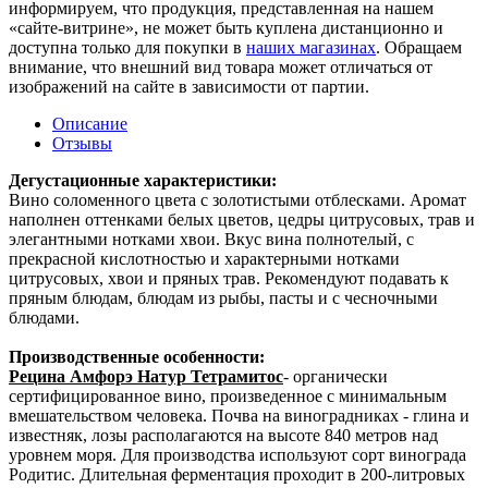
информируем, что продукция, представленная на нашем
«сайте-витрине», не может быть куплена дистанционно и
доступна только для покупки в
наших магазинах
. Обращаем
внимание, что внешний вид товара может отличаться от
изображений на сайте в зависимости от партии.
Описание
Отзывы
Дегустационные характеристики:
Вино соломенного цвета с золотистыми отблесками. Аромат
наполнен оттенками белых цветов, цедры цитрусовых, трав и
элегантными нотками хвои. Вкус вина полнотелый, с
прекрасной кислотностью и характерными нотками
цитрусовых, хвои и пряных трав. Рекомендуют подавать к
пряным блюдам, блюдам из рыбы, пасты и с чесночными
блюдами.
Производственные особенности:
Рецина Амфорэ Натур
Тетрамитос
- о
рганически
сертифицированное вино, произведенное с минимальным
вмешательством человека. Почва на виноградниках - глина и
известняк, лозы располагаются на высоте 840 метров над
уровнем моря. Для производства используют сорт винограда
Родитис. Длительная ферментация проходит в 200-литровых