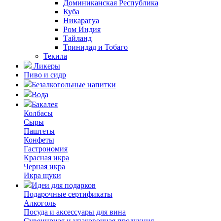
Доминиканская Республика
Куба
Никарагуа
Ром Индия
Тайланд
Тринидад и Тобаго
Текила
Ликеры
Пиво и сидр
Безалкогольные напитки
Вода
Бакалея
Колбасы
Сыры
Паштеты
Конфеты
Гастрономия
Красная икра
Черная икра
Икра щуки
Идеи для подарков
Подарочные сертификаты
Алкоголь
Посуда и аксессуары для вина
Сувенирная и упаковочная продукция