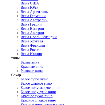
Вина США
Вина ЮАР
Вина Аргентины
Вина Германии
Вина Австралии
Вина Греции
Вина Венгрии
Вина Австрии
Вина Новой Зеландии
Вина Уругвая
Вина Франции
Вина России
Вина Италии
типы
Белые вина
Красные вина
Розовые вина
Сахар
Белое сухое вино
Белое сладкое вино
Белое полусладкое вино
Белое полусухое вино
Красное сухое вино
Красное сладкое вино
Красное полусладкое вино