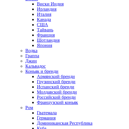
Виски Индия
Ирландия
Италия
Канада
США
Тайвань
Франция
Шотландия
Япония
Водка
Граппа
Джин
Кальвадос
Коньяк и бренди
Армянский бренди
Грузинский бренди
Испанский бренди
Молдавский бренди
Российский бренди
Французский коньяк
Ром
Гватемала
Германия
Доминиканская Республика
Куба