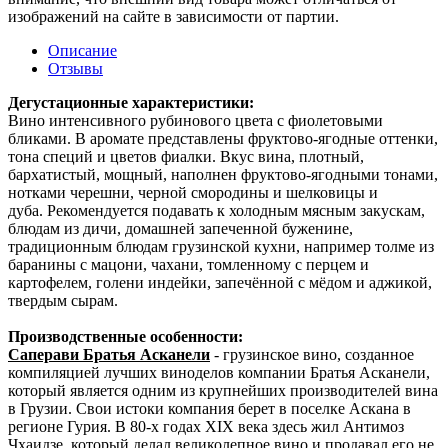
изображений на сайте в зависимости от партии.
Описание
Отзывы
Дегустационные характеристики:
Вино интенсивного рубинового цвета с фиолетовыми
бликами. В аромате представлены фруктово-ягодные оттенки,
тона специй и цветов фиалки. Вкус вина, плотный,
бархатистый, мощный, наполнен фруктово-ягодными тонами,
нотками черешни, черной смородины и шелковицы и
дуба. Рекомендуется подавать к холодным мясным закускам,
блюдам из дичи, домашней запеченной буженине,
традиционным блюдам грузинской кухни, например толме из
баранины с мацони, чахани, томленному с перцем и
картофелем, голени индейки, запечённой с мёдом и аджикой,
твердым сырам.
Производственные особенности:
Саперави Братья Асканели
- грузинское вино, созданное
компиляцией лучших виноделов компании Братья Асканели,
который является одним из крупнейших производителей вина
в Грузии. Свои истоки компания берет в поселке Aскaнa в
регионе Гурия. В 80-х годах ХIХ века здесь жил Антимоз
Чхаидзе, который делал великолепное вино и продавал его не