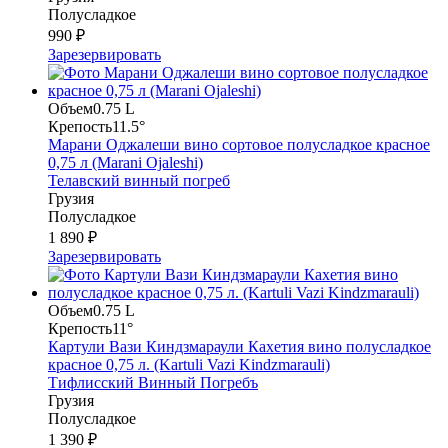
Полусладкое
990 ₽
Зарезервировать
Объем
0.75 L
Крепость
11.5°
Марани Оджалеши вино сортовое полусладкое красное
0,75 л (Marani Ojaleshi)
Телавский винный погреб
Грузия
Полусладкое
1 890 ₽
Зарезервировать
Объем
0.75 L
Крепость
11°
Картули Вази Киндзмараули Кахетия вино полусладкое
красное 0,75 л. (Kartuli Vazi Kindzmarauli)
Тифлисский Винный Погребъ
Грузия
Полусладкое
1 390 ₽