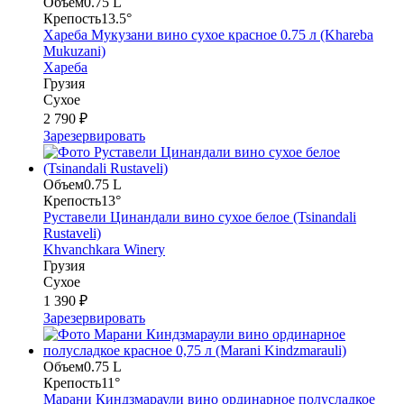
Объем
0.75 L
Крепость
13.5°
Хареба Мукузани вино сухое красное 0.75 л (Khareba
Mukuzani)
Хареба
Грузия
Сухое
2 790 ₽
Зарезервировать
Объем
0.75 L
Крепость
13°
Руставели Цинандали вино сухое белое (Tsinandali
Rustaveli)
Khvanchkara Winery
Грузия
Сухое
1 390 ₽
Зарезервировать
Объем
0.75 L
Крепость
11°
Марани Киндзмараули вино ординарное полусладкое