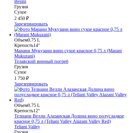
Besini
Грузия
Сухое
2 450 ₽
Зарезервировать
Объем
0.75 L
Крепость
14°
Марани Мукузани вино сухое красное 0,75 л (Marani
Mukuzani)
Телавский винный погреб
Грузия
Сухое
1 750 ₽
Зарезервировать
Объем
0.75 L
Крепость
12°
Телиани Велли Алазанская Долина вино полусладкое
красное 0,75 л (Teliani Valley Alazani Valley Red)
Teliani Valley
Грузия