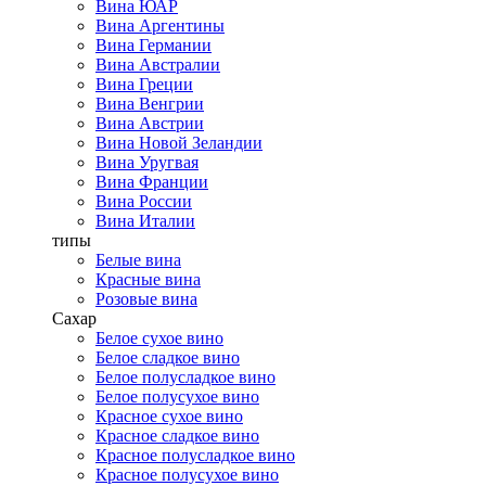
Вина ЮАР
Вина Аргентины
Вина Германии
Вина Австралии
Вина Греции
Вина Венгрии
Вина Австрии
Вина Новой Зеландии
Вина Уругвая
Вина Франции
Вина России
Вина Италии
типы
Белые вина
Красные вина
Розовые вина
Сахар
Белое сухое вино
Белое сладкое вино
Белое полусладкое вино
Белое полусухое вино
Красное сухое вино
Красное сладкое вино
Красное полусладкое вино
Красное полусухое вино