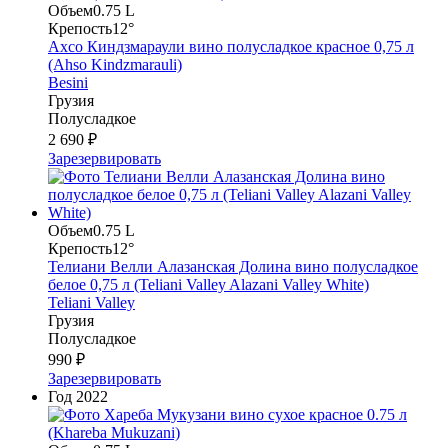
Объем
0.75 L
Крепость
12°
Ахсо Киндзмараули вино полусладкое красное 0,75 л
(Ahso Kindzmarauli)
Besini
Грузия
Полусладкое
2 690 ₽
Зарезервировать
Объем
0.75 L
Крепость
12°
Телиани Велли Алазанская Долина вино полусладкое
белое 0,75 л (Teliani Valley Alazani Valley White)
Teliani Valley
Грузия
Полусладкое
990 ₽
Зарезервировать
Год
2022