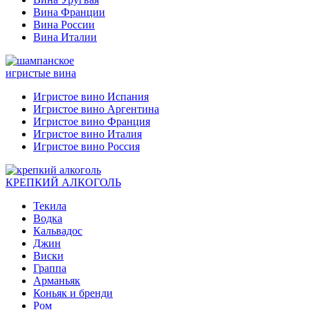
Вина Франции
Вина России
Вина Италии
игристые вина
Игристое вино Испания
Игристое вино Аргентина
Игристое вино Франция
Игристое вино Италия
Игристое вино Россия
КРЕПКИЙ АЛКОГОЛЬ
Текила
Водка
Кальвадос
Джин
Виски
Граппа
Арманьяк
Коньяк и бренди
Ром