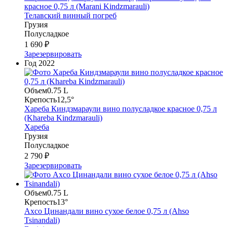
красное 0,75 л (Marani Kindzmarauli)
Телавский винный погреб
Грузия
Полусладкое
1 690 ₽
Зарезервировать
Год
2022
Объем
0.75 L
Крепость
12,5°
Хареба Киндзмараули вино полусладкое красное 0,75 л
(Khareba Kindzmarauli)
Хареба
Грузия
Полусладкое
2 790 ₽
Зарезервировать
Объем
0.75 L
Крепость
13°
Ахсо Цинандали вино сухое белое 0,75 л (Ahso
Tsinandali)