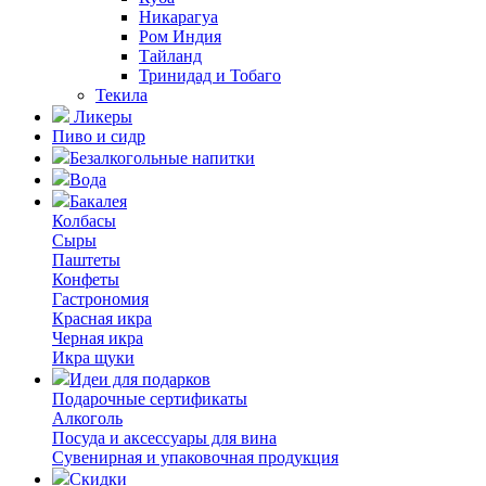
Никарагуа
Ром Индия
Тайланд
Тринидад и Тобаго
Текила
Ликеры
Пиво и сидр
Безалкогольные напитки
Вода
Бакалея
Колбасы
Сыры
Паштеты
Конфеты
Гастрономия
Красная икра
Черная икра
Икра щуки
Идеи для подарков
Подарочные сертификаты
Алкоголь
Посуда и аксессуары для вина
Сувенирная и упаковочная продукция
Скидки