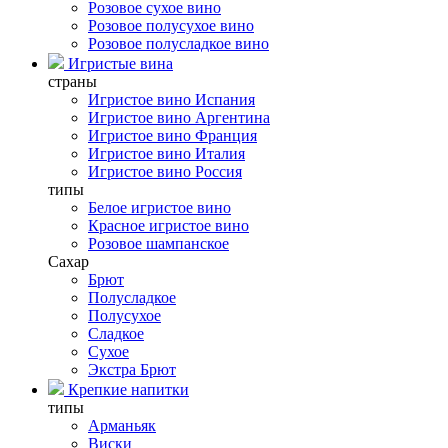
Розовое сухое вино
Розовое полусухое вино
Розовое полусладкое вино
Игристые вина
страны
Игристое вино Испания
Игристое вино Аргентина
Игристое вино Франция
Игристое вино Италия
Игристое вино Россия
типы
Белое игристое вино
Красное игристое вино
Розовое шампанское
Сахар
Брют
Полусладкое
Полусухое
Сладкое
Сухое
Экстра Брют
Крепкие напитки
типы
Арманьяк
Виски