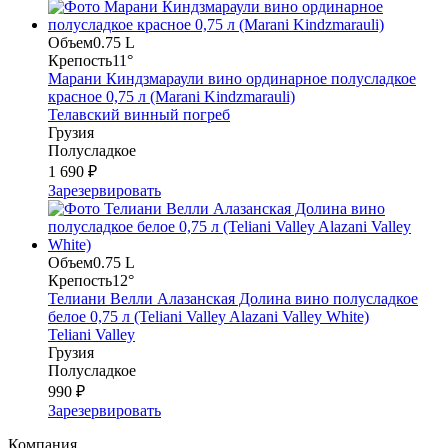
Объем
0.75 L
Крепость
11°
Марани Киндзмараули вино ординарное полусладкое
красное 0,75 л (Marani Kindzmarauli)
Телавский винный погреб
Грузия
Полусладкое
1 690 ₽
Зарезервировать
Объем
0.75 L
Крепость
12°
Телиани Велли Алазанская Долина вино полусладкое
белое 0,75 л (Teliani Valley Alazani Valley White)
Teliani Valley
Грузия
Полусладкое
990 ₽
Зарезервировать
Компания