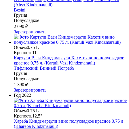
(Ahso Kindzmarauli)
Besini
Грузия
Полусладкое
2 690 ₽
Зарезервировать
Объем
0.75 L
Крепость
11°
Картули Вази Киндзмараули Кахетия вино полусладкое
красное 0,75 л. (Kartuli Vazi Kindzmarauli)
Тифлисский Винный Погребъ
Грузия
Полусладкое
1 390 ₽
Зарезервировать
Год
2022
Объем
0.75 L
Крепость
12,5°
Хареба Киндзмараули вино полусладкое красное 0,75 л
(Khareba Kindzmarauli)