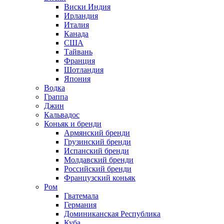
Виски Индия
Ирландия
Италия
Канада
США
Тайвань
Франция
Шотландия
Япония
Водка
Граппа
Джин
Кальвадос
Коньяк и бренди
Армянский бренди
Грузинский бренди
Испанский бренди
Молдавский бренди
Российский бренди
Французский коньяк
Ром
Гватемала
Германия
Доминиканская Республика
Куба