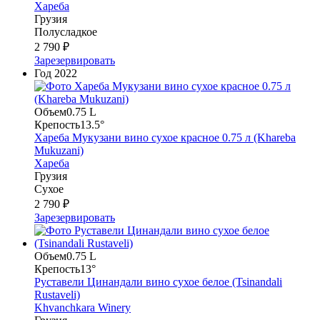
Хареба
Грузия
Полусладкое
2 790 ₽
Зарезервировать
Год
2022
Объем
0.75 L
Крепость
13.5°
Хареба Мукузани вино сухое красное 0.75 л (Khareba
Mukuzani)
Хареба
Грузия
Сухое
2 790 ₽
Зарезервировать
Объем
0.75 L
Крепость
13°
Руставели Цинандали вино сухое белое (Tsinandali
Rustaveli)
Khvanchkara Winery