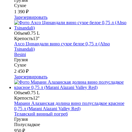
Грузия
Сухое
1 390 ₽
Зарезервировать
Объем
0.75 L
Крепость
13°
Ахсо Цинандали вино сухое белое 0,75 л (Ahso
Tsinandali)
Besini
Грузия
Сухое
2 450 ₽
Зарезервировать
Объем
0.75 L
Крепость
12°
Марани Алазанская долина вино полусладкое красное
0,75 л (Marani Alazani Valley Red)
Телавский винный погреб
Грузия
Полусладкое
950 ₽