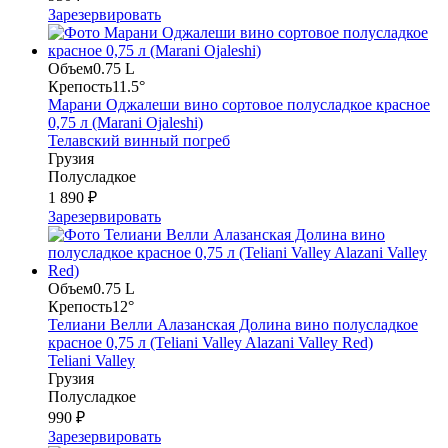
Зарезервировать
Объем
0.75 L
Крепость
11.5°
Марани Оджалеши вино сортовое полусладкое красное
0,75 л (Marani Ojaleshi)
Телавский винный погреб
Грузия
Полусладкое
1 890 ₽
Зарезервировать
Объем
0.75 L
Крепость
12°
Телиани Велли Алазанская Долина вино полусладкое
красное 0,75 л (Teliani Valley Alazani Valley Red)
Teliani Valley
Грузия
Полусладкое
990 ₽
Зарезервировать