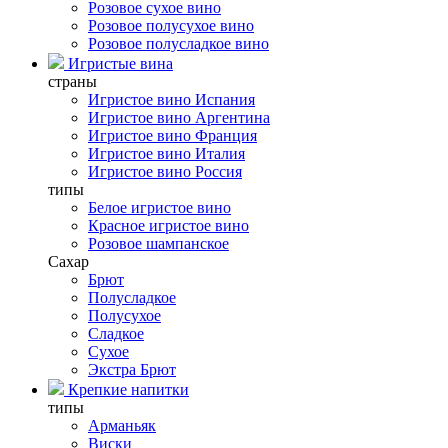
Розовое сухое вино
Розовое полусухое вино
Розовое полусладкое вино
Игристые вина
страны
Игристое вино Испания
Игристое вино Аргентина
Игристое вино Франция
Игристое вино Италия
Игристое вино Россия
типы
Белое игристое вино
Красное игристое вино
Розовое шампанское
Сахар
Брют
Полусладкое
Полусухое
Сладкое
Сухое
Экстра Брют
Крепкие напитки
типы
Арманьяк
Виски