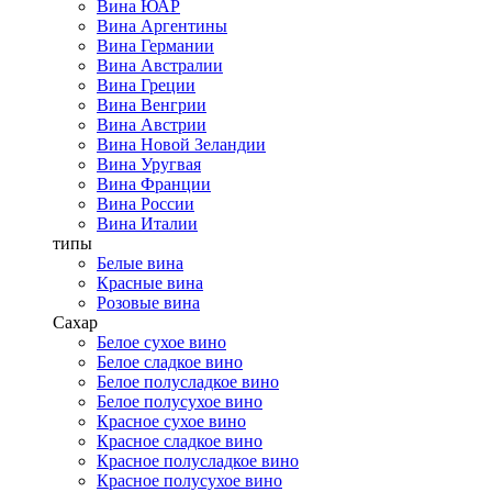
Вина ЮАР
Вина Аргентины
Вина Германии
Вина Австралии
Вина Греции
Вина Венгрии
Вина Австрии
Вина Новой Зеландии
Вина Уругвая
Вина Франции
Вина России
Вина Италии
типы
Белые вина
Красные вина
Розовые вина
Сахар
Белое сухое вино
Белое сладкое вино
Белое полусладкое вино
Белое полусухое вино
Красное сухое вино
Красное сладкое вино
Красное полусладкое вино
Красное полусухое вино