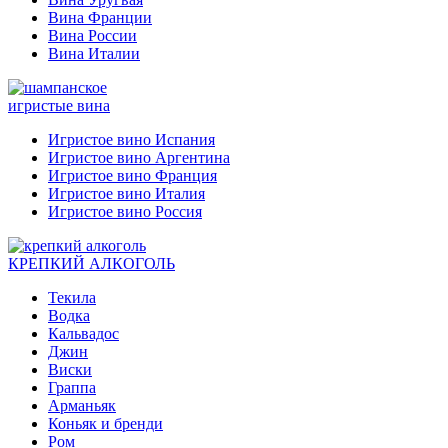
Вина Франции
Вина России
Вина Италии
игристые вина
Игристое вино Испания
Игристое вино Аргентина
Игристое вино Франция
Игристое вино Италия
Игристое вино Россия
КРЕПКИЙ АЛКОГОЛЬ
Текила
Водка
Кальвадос
Джин
Виски
Граппа
Арманьяк
Коньяк и бренди
Ром