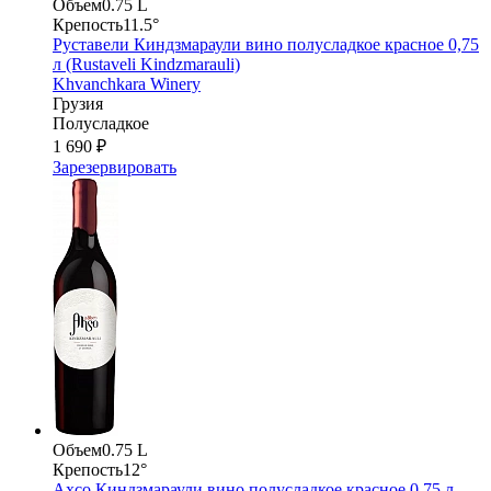
Объем
0.75 L
Крепость
11.5°
Руставели Киндзмараули вино полусладкое красное 0,75
л (Rustaveli Kindzmarauli)
Khvanchkara Winery
Грузия
Полусладкое
1 690 ₽
Зарезервировать
Объем
0.75 L
Крепость
12°
Ахсо Киндзмараули вино полусладкое красное 0,75 л