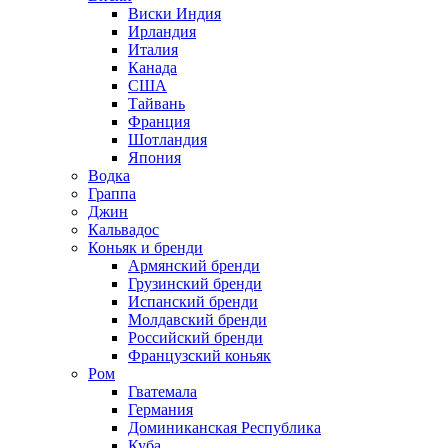
Виски Индия
Ирландия
Италия
Канада
США
Тайвань
Франция
Шотландия
Япония
Водка
Граппа
Джин
Кальвадос
Коньяк и бренди
Армянский бренди
Грузинский бренди
Испанский бренди
Молдавский бренди
Российский бренди
Французский коньяк
Ром
Гватемала
Германия
Доминиканская Республика
Куба