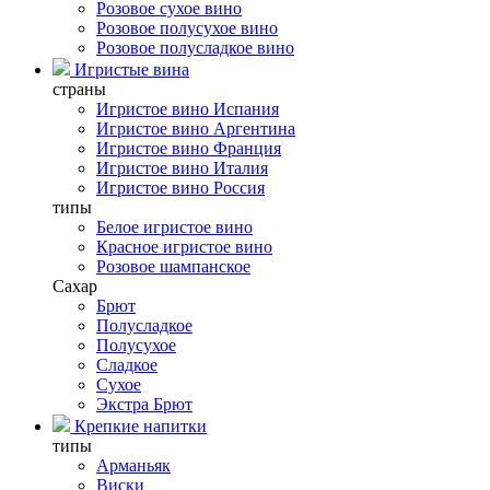
Розовое сухое вино
Розовое полусухое вино
Розовое полусладкое вино
Игристые вина
страны
Игристое вино Испания
Игристое вино Аргентина
Игристое вино Франция
Игристое вино Италия
Игристое вино Россия
типы
Белое игристое вино
Красное игристое вино
Розовое шампанское
Сахар
Брют
Полусладкое
Полусухое
Сладкое
Сухое
Экстра Брют
Крепкие напитки
типы
Арманьяк
Виски