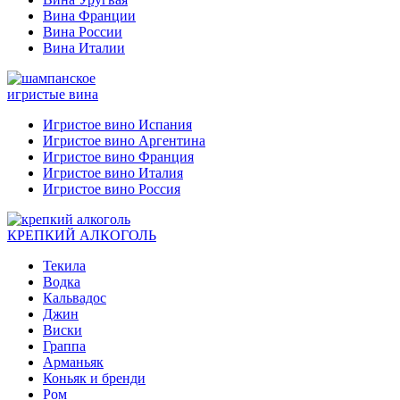
Вина Франции
Вина России
Вина Италии
игристые вина
Игристое вино Испания
Игристое вино Аргентина
Игристое вино Франция
Игристое вино Италия
Игристое вино Россия
КРЕПКИЙ АЛКОГОЛЬ
Текила
Водка
Кальвадос
Джин
Виски
Граппа
Арманьяк
Коньяк и бренди
Ром