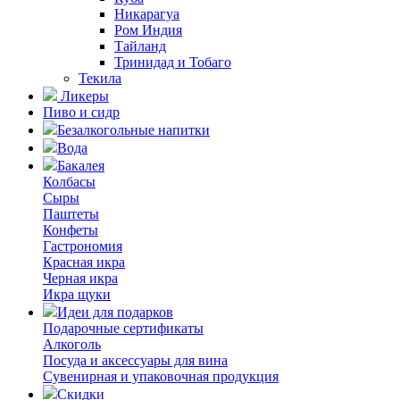
Никарагуа
Ром Индия
Тайланд
Тринидад и Тобаго
Текила
Ликеры
Пиво и сидр
Безалкогольные напитки
Вода
Бакалея
Колбасы
Сыры
Паштеты
Конфеты
Гастрономия
Красная икра
Черная икра
Икра щуки
Идеи для подарков
Подарочные сертификаты
Алкоголь
Посуда и аксессуары для вина
Сувенирная и упаковочная продукция
Скидки