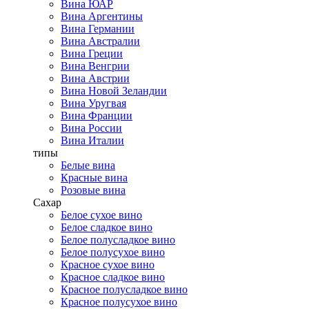
Вина ЮАР
Вина Аргентины
Вина Германии
Вина Австралии
Вина Греции
Вина Венгрии
Вина Австрии
Вина Новой Зеландии
Вина Уругвая
Вина Франции
Вина России
Вина Италии
типы
Белые вина
Красные вина
Розовые вина
Сахар
Белое сухое вино
Белое сладкое вино
Белое полусладкое вино
Белое полусухое вино
Красное сухое вино
Красное сладкое вино
Красное полусладкое вино
Красное полусухое вино