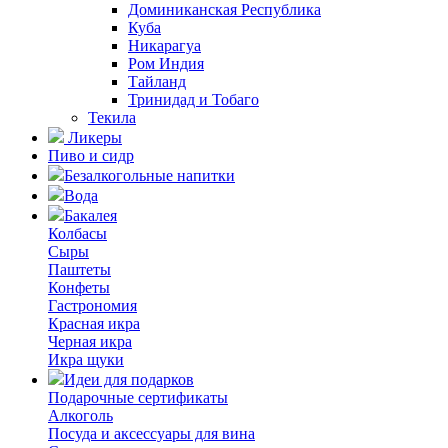
Доминиканская Республика
Куба
Никарагуа
Ром Индия
Тайланд
Тринидад и Тобаго
Текила
Ликеры
Пиво и сидр
Безалкогольные напитки
Вода
Бакалея
Колбасы
Сыры
Паштеты
Конфеты
Гастрономия
Красная икра
Черная икра
Икра щуки
Идеи для подарков
Подарочные сертификаты
Алкоголь
Посуда и аксессуары для вина