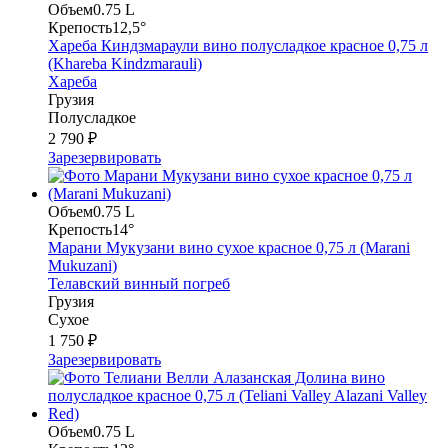
Объем
0.75 L
Крепость
12,5°
Хареба Киндзмараули вино полусладкое красное 0,75 л
(Khareba Kindzmarauli)
Хареба
Грузия
Полусладкое
2 790 ₽
Зарезервировать
Объем
0.75 L
Крепость
14°
Марани Мукузани вино сухое красное 0,75 л (Marani
Mukuzani)
Телавский винный погреб
Грузия
Сухое
1 750 ₽
Зарезервировать
Объем
0.75 L