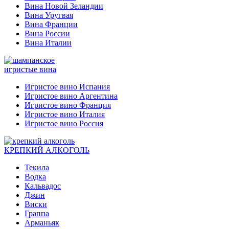
Вина Новой Зеландии
Вина Уругвая
Вина Франции
Вина России
Вина Италии
игристые вина
Игристое вино Испания
Игристое вино Аргентина
Игристое вино Франция
Игристое вино Италия
Игристое вино Россия
КРЕПКИЙ АЛКОГОЛЬ
Текила
Водка
Кальвадос
Джин
Виски
Граппа
Арманьяк