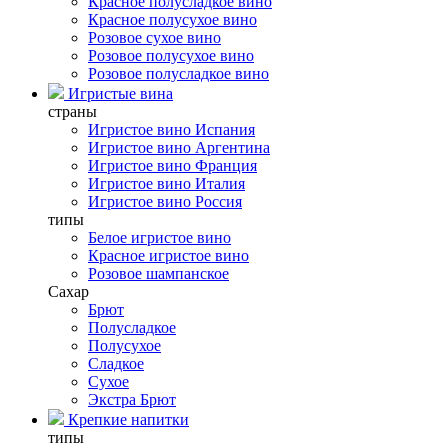
Красное полусладкое вино
Красное полусухое вино
Розовое сухое вино
Розовое полусухое вино
Розовое полусладкое вино
Игристые вина
страны
Игристое вино Испания
Игристое вино Аргентина
Игристое вино Франция
Игристое вино Италия
Игристое вино Россия
типы
Белое игристое вино
Красное игристое вино
Розовое шампанское
Сахар
Брют
Полусладкое
Полусухое
Сладкое
Сухое
Экстра Брют
Крепкие напитки
типы