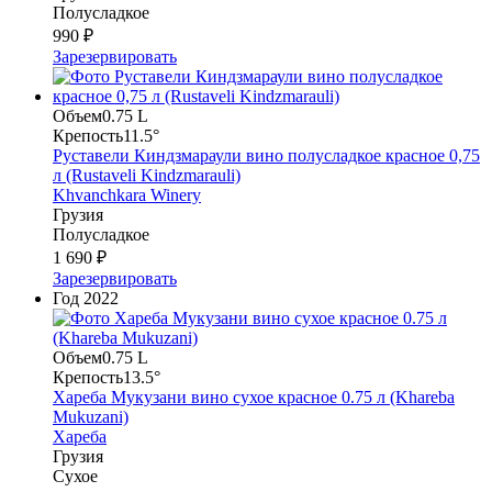
Полусладкое
990 ₽
Зарезервировать
Объем
0.75 L
Крепость
11.5°
Руставели Киндзмараули вино полусладкое красное 0,75
л (Rustaveli Kindzmarauli)
Khvanchkara Winery
Грузия
Полусладкое
1 690 ₽
Зарезервировать
Год
2022
Объем
0.75 L
Крепость
13.5°
Хареба Мукузани вино сухое красное 0.75 л (Khareba
Mukuzani)
Хареба
Грузия
Сухое