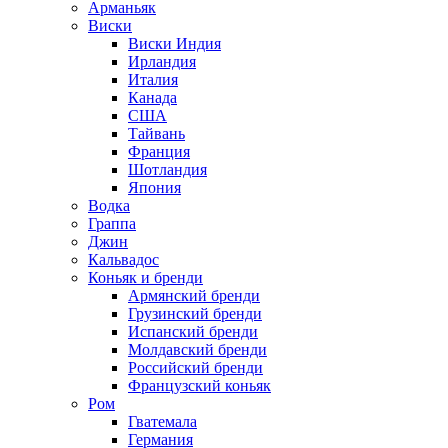
Арманьяк
Виски
Виски Индия
Ирландия
Италия
Канада
США
Тайвань
Франция
Шотландия
Япония
Водка
Граппа
Джин
Кальвадос
Коньяк и бренди
Армянский бренди
Грузинский бренди
Испанский бренди
Молдавский бренди
Российский бренди
Французский коньяк
Ром
Гватемала
Германия