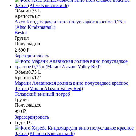
Объем
0.75 L
Крепость
12°
Ахсо Киндзмараули вино полусладкое красное 0,75 л
(Ahso Kindzmarauli)
Besini
Грузия
Полусладкое
2 690 ₽
Зарезервировать
Объем
0.75 L
Крепость
12°
Марани Алазанская долина вино полусладкое красное
0,75 л (Marani Alazani Valley Red)
Телавский винный погреб
Грузия
Полусладкое
950 ₽
Зарезервировать
Год
2022