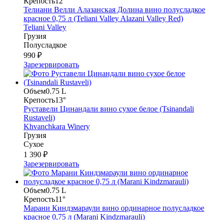
Крепость
12°
Телиани Велли Алазанская Долина вино полусладкое
красное 0,75 л (Teliani Valley Alazani Valley Red)
Teliani Valley
Грузия
Полусладкое
990 ₽
Зарезервировать
Объем
0.75 L
Крепость
13°
Руставели Цинандали вино сухое белое (Tsinandali
Rustaveli)
Khvanchkara Winery
Грузия
Сухое
1 390 ₽
Зарезервировать
Объем
0.75 L
Крепость
11°
Марани Киндзмараули вино ординарное полусладкое
красное 0,75 л (Marani Kindzmarauli)