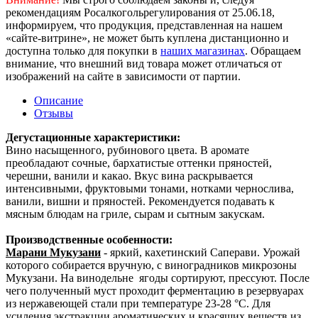
рекомендациям Росалкогольрегулирования от 25.06.18,
информируем, что продукция, представленная на нашем
«сайте-витрине», не может быть куплена дистанционно и
доступна только для покупки в
наших магазинах
. Обращаем
внимание, что внешний вид товара может отличаться от
изображений на сайте в зависимости от партии.
Описание
Отзывы
Дегустационные характеристики:
Вино насыщенного, рубинового цвета. В аромате
преобладают сочные, бархатистые оттенки пряностей,
черешни, ванили и какао. Вкус вина раскрывается
интенсивными, фруктовыми тонами, нотками чернослива,
ванили, вишни и пряностей. Рекомендуется подавать к
мясным блюдам на гриле, сырам и сытным закускам.
Производственные особенности:
Марани Мукузани
- яркий, кахетинский Саперави. Урожай
которого собирается вручную, с виноградников микрозоны
Мукузани. На винодельне ягоды сортируют, прессуют. После
чего полученный муст проходит ферментацию в резервуарах
из нержавеющей стали при температуре 23-28 °С. Для
усиления экстракции ароматических и красящих веществ из