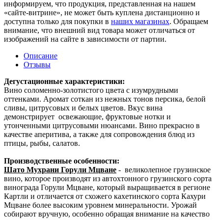
информируем, что продукция, представленная на нашем
«сайте-витрине», не может быть куплена дистанционно и
доступна только для покупки в
наших магазинах
. Обращаем
внимание, что внешний вид товара может отличаться от
изображений на сайте в зависимости от партии.
Описание
Отзывы
Дегустационные характеристики:
Вино соломенно-золотистого цвета с изумрудными
оттенками. Аромат соткан из нежных тонов персика, белой
сливы, цитрусовых и белых цветов. Вкус вина
демонстрирует освежающие, фруктовые нотки и
утонченными цитрусовыми нюансами. Вино прекрасно в
качестве аперитива, а также для сопровождения блюд из
птицы, рыбы, салатов.
Производственные особенности:
Шато Мухрани Горули Мцване
- великолепное грузинское
вино, которое производят из автохтонного грузинского сорта
винограда Горули Мцване, который выращивается в регионе
Картли и отличается от схожего кахетинского сорта Кахури
Мцване более высоким уровнем минеральности. Урожай
собирают вручную, особенно обращая внимание на качество