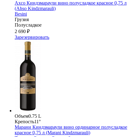
Ахсо Киндзмараули вино полусладкое красное 0,75 л
(Ahso Kindzmarauli)
Besini
Грузия
Полусладкое
2 690 ₽
Зарезервировать
Объем
0.75 L
Крепость
11°
Марани Киндзмараули вино ординарное полусладкое
красное 0,75 л (Marani Kindzmarauli)