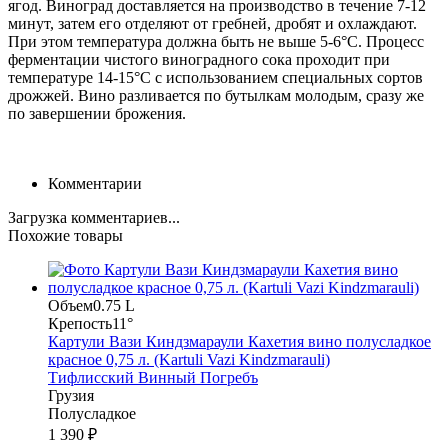
ягод. Виноград доставляется на производство в течение 7-12
минут, затем его отделяют от гребней, дробят и охлаждают.
При этом температура должна быть не выше 5-6°C. Процесс
ферментации чистого виноградного сока проходит при
температуре 14-15°C с использованием специальных сортов
дрожжей. Вино разливается по бутылкам молодым, сразу же
по завершении брожения.
Комментарии
Загрузка комментариев...
Похожие товары
Объем
0.75 L
Крепость
11°
Картули Вази Киндзмараули Кахетия вино полусладкое
красное 0,75 л. (Kartuli Vazi Kindzmarauli)
Тифлисский Винный Погребъ
Грузия
Полусладкое
1 390 ₽