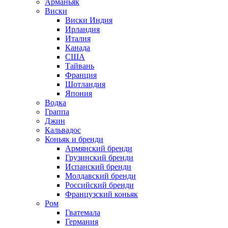
Арманьяк
Виски
Виски Индия
Ирландия
Италия
Канада
США
Тайвань
Франция
Шотландия
Япония
Водка
Граппа
Джин
Кальвадос
Коньяк и бренди
Армянский бренди
Грузинский бренди
Испанский бренди
Молдавский бренди
Российский бренди
Французский коньяк
Ром
Гватемала
Германия