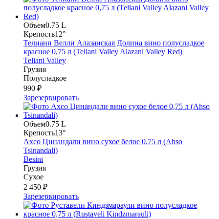
Объем
0.75 L
Крепость
12°
Телиани Велли Алазанская Долина вино полусладкое
красное 0,75 л (Teliani Valley Alazani Valley Red)
Teliani Valley
Грузия
Полусладкое
990 ₽
Зарезервировать
Объем
0.75 L
Крепость
13°
Ахсо Цинандали вино сухое белое 0,75 л (Ahso
Tsinandali)
Besini
Грузия
Сухое
2 450 ₽
Зарезервировать