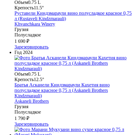
Объем
0.75 L
Крепость
11.5°
Руставели Киндзмараули вино полусладкое красное 0,75
л (Rustaveli Kindzmarauli)
Khvanchkara Winery
Грузия
Полусладкое
1 690 ₽
Зарезервировать
Год
2024
Объем
0.75 L
Крепость
12.5°
Братья Асканели Киндзмараули Кахетия вино
полусладкое красное 0,75 л (Askaneli Brothers
Kindzmarauli)
Askaneli Brothers
Грузия
Полусладкое
1 790 ₽
Зарезервировать