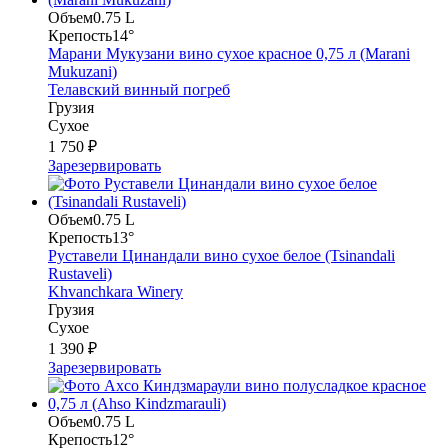
Объем
0.75 L
Крепость
14°
Марани Мукузани вино сухое красное 0,75 л (Marani
Mukuzani)
Телавский винный погреб
Грузия
Сухое
1 750 ₽
Зарезервировать
Объем
0.75 L
Крепость
13°
Руставели Цинандали вино сухое белое (Tsinandali
Rustaveli)
Khvanchkara Winery
Грузия
Сухое
1 390 ₽
Зарезервировать
Объем
0.75 L
Крепость
12°