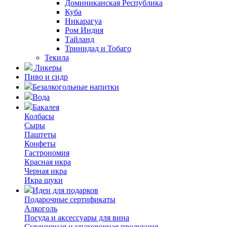
Доминиканская Республика
Куба
Никарагуа
Ром Индия
Тайланд
Тринидад и Тобаго
Текила
Ликеры
Пиво и сидр
Безалкогольные напитки
Вода
Бакалея
Колбасы
Сыры
Паштеты
Конфеты
Гастрономия
Красная икра
Черная икра
Икра щуки
Идеи для подарков
Подарочные сертификаты
Алкоголь
Посуда и аксессуары для вина
Сувенирная и упаковочная продукция