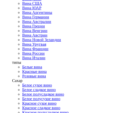
Вина США
Вина ЮАР
Вина Аргентины
Вина Германии
Вина Австралии
Вина Греции
Вина Венгрии
Вина Австрии
Вина Новой Зеландии
Вина Уругвая
Вина Франции
Вина России
Вина Италии
типы
Белые вина
Красные вина
Розовые вина
Сахар
Белое сухое вино
Белое сладкое вино
Белое полусладкое вино
Белое полусухое вино
Красное сухое вино
Красное сладкое вино
Красное полусладкое вино