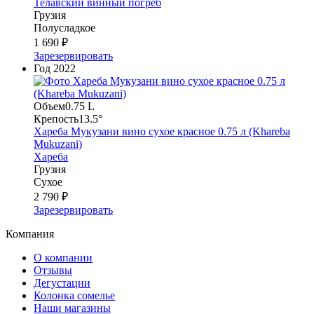
Телавский винный погреб
Грузия
Полусладкое
1 690 ₽
Зарезервировать
Год
2022
Объем
0.75 L
Крепость
13.5°
Хареба Мукузани вино сухое красное 0.75 л (Khareba
Mukuzani)
Хареба
Грузия
Сухое
2 790 ₽
Зарезервировать
Компания
О компании
Отзывы
Дегустации
Колонка сомелье
Наши магазины