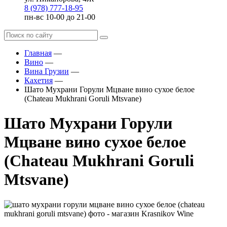
8 (978) 777-18-95
пн-вс 10-00 до 21-00
Главная
—
Вино
—
Вина Грузии
—
Кахетия
—
Шато Мухрани Горули Мцване вино сухое белое
(Chateau Mukhrani Goruli Mtsvane)
Шато Мухрани Горули
Мцване вино сухое белое
(Chateau Mukhrani Goruli
Mtsvane)