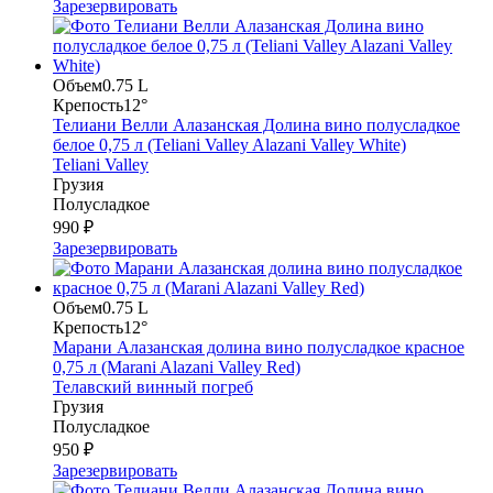
Зарезервировать
Объем
0.75 L
Крепость
12°
Телиани Велли Алазанская Долина вино полусладкое
белое 0,75 л (Teliani Valley Alazani Valley White)
Teliani Valley
Грузия
Полусладкое
990 ₽
Зарезервировать
Объем
0.75 L
Крепость
12°
Марани Алазанская долина вино полусладкое красное
0,75 л (Marani Alazani Valley Red)
Телавский винный погреб
Грузия
Полусладкое
950 ₽
Зарезервировать