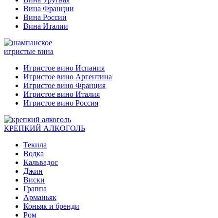
Вина Франции
Вина России
Вина Италии
игристые вина
Игристое вино Испания
Игристое вино Аргентина
Игристое вино Франция
Игристое вино Италия
Игристое вино Россия
КРЕПКИЙ АЛКОГОЛЬ
Текила
Водка
Кальвадос
Джин
Виски
Граппа
Арманьяк
Коньяк и бренди
Ром