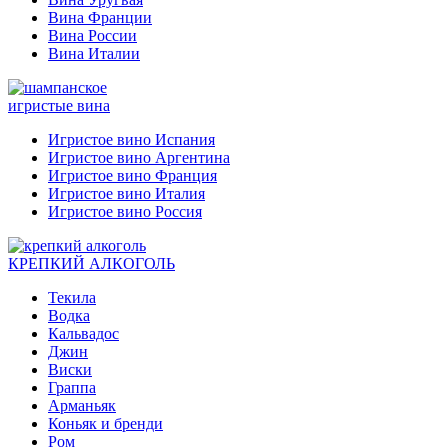
Вина Франции
Вина России
Вина Италии
игристые вина
Игристое вино Испания
Игристое вино Аргентина
Игристое вино Франция
Игристое вино Италия
Игристое вино Россия
КРЕПКИЙ АЛКОГОЛЬ
Текила
Водка
Кальвадос
Джин
Виски
Граппа
Арманьяк
Коньяк и бренди
Ром