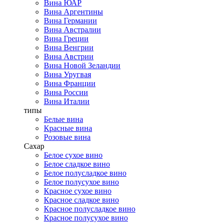
Вина ЮАР
Вина Аргентины
Вина Германии
Вина Австралии
Вина Греции
Вина Венгрии
Вина Австрии
Вина Новой Зеландии
Вина Уругвая
Вина Франции
Вина России
Вина Италии
типы
Белые вина
Красные вина
Розовые вина
Сахар
Белое сухое вино
Белое сладкое вино
Белое полусладкое вино
Белое полусухое вино
Красное сухое вино
Красное сладкое вино
Красное полусладкое вино
Красное полусухое вино