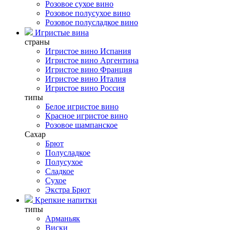
Розовое сухое вино
Розовое полусухое вино
Розовое полусладкое вино
Игристые вина
страны
Игристое вино Испания
Игристое вино Аргентина
Игристое вино Франция
Игристое вино Италия
Игристое вино Россия
типы
Белое игристое вино
Красное игристое вино
Розовое шампанское
Сахар
Брют
Полусладкое
Полусухое
Сладкое
Сухое
Экстра Брют
Крепкие напитки
типы
Арманьяк
Виски