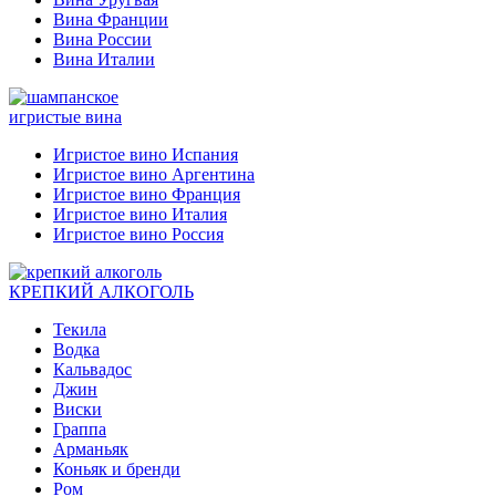
Вина Франции
Вина России
Вина Италии
игристые вина
Игристое вино Испания
Игристое вино Аргентина
Игристое вино Франция
Игристое вино Италия
Игристое вино Россия
КРЕПКИЙ АЛКОГОЛЬ
Текила
Водка
Кальвадос
Джин
Виски
Граппа
Арманьяк
Коньяк и бренди
Ром