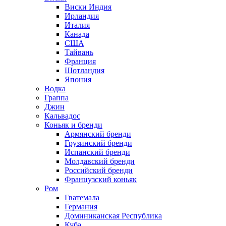
Виски Индия
Ирландия
Италия
Канада
США
Тайвань
Франция
Шотландия
Япония
Водка
Граппа
Джин
Кальвадос
Коньяк и бренди
Армянский бренди
Грузинский бренди
Испанский бренди
Молдавский бренди
Российский бренди
Французский коньяк
Ром
Гватемала
Германия
Доминиканская Республика
Куба