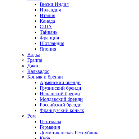
Виски Индия
Ирландия
Италия
Канада
США
Тайвань
Франция
Шотландия
Япония
Водка
Граппа
Джин
Кальвадос
Коньяк и бренди
Армянский бренди
Грузинский бренди
Испанский бренди
Молдавский бренди
Российский бренди
Французский коньяк
Ром
Гватемала
Германия
Доминиканская Республика
Куба