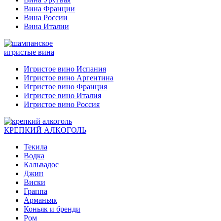
Вина Франции
Вина России
Вина Италии
игристые вина
Игристое вино Испания
Игристое вино Аргентина
Игристое вино Франция
Игристое вино Италия
Игристое вино Россия
КРЕПКИЙ АЛКОГОЛЬ
Текила
Водка
Кальвадос
Джин
Виски
Граппа
Арманьяк
Коньяк и бренди
Ром