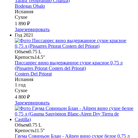
Tarara Tempranillo Crianza)
Bodegas Obalo
Испания
Сухое
1 890 ₽
Зарезервировать
Год
2021
Объем
0.75 L
Крепость
14.5°
Писсаррес вино выдержанное сухое красное 0,75 л
(Pissarres Priorat Costers del Priorat)
Costers Del Priorat
Испания
1 год
Сухое
4 800 ₽
Зарезервировать
Объем
0.75 L
Крепость
11.5°
Гаума Совиньон Блан - Айрен вино сухое белое 0,75 л