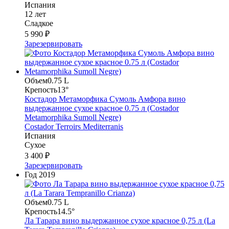
Испания
12 лет
Сладкое
5 990 ₽
Зарезервировать
Объем
0.75 L
Крепость
13°
Костадор Метаморфика Сумоль Амфора вино
выдержанное сухое красное 0.75 л (Costador
Metamorphika Sumoll Negre)
Costador Terroirs Mediterranis
Испания
Сухое
3 400 ₽
Зарезервировать
Год
2019
Объем
0.75 L
Крепость
14.5°
Ла Тарара вино выдержанное сухое красное 0,75 л (La