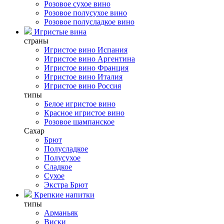
Розовое сухое вино
Розовое полусухое вино
Розовое полусладкое вино
Игристые вина
страны
Игристое вино Испания
Игристое вино Аргентина
Игристое вино Франция
Игристое вино Италия
Игристое вино Россия
типы
Белое игристое вино
Красное игристое вино
Розовое шампанское
Сахар
Брют
Полусладкое
Полусухое
Сладкое
Сухое
Экстра Брют
Крепкие напитки
типы
Арманьяк
Виски