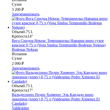
Сухое
3 200 ₽
Зарезервировать
Объем
0.75 L
Крепость
14°
Вега Синдоа Некеас Темпранильо Наварра вино сухое
красное 0,75 л (Vega Sindoa Tempranillo Bodegas Nekeas)
Bodegas Nekeas
Испания
Сухое
2 090 ₽
Зарезервировать
Объем
0.75 L
Крепость
17°
Вальдеспино Педро Хименес Эль Кандадо вино
ликерное (херес) 0,75 л (Valdespino Pedro Ximenez El
Candado)
Valdespino