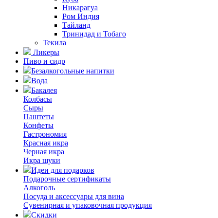
Никарагуа
Ром Индия
Тайланд
Тринидад и Тобаго
Текила
Ликеры
Пиво и сидр
Безалкогольные напитки
Вода
Бакалея
Колбасы
Сыры
Паштеты
Конфеты
Гастрономия
Красная икра
Черная икра
Икра щуки
Идеи для подарков
Подарочные сертификаты
Алкоголь
Посуда и аксессуары для вина
Сувенирная и упаковочная продукция
Скидки