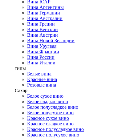
Вина ЮАР
Вина Аргентины
Вина Германии
Вина Австралии
Вина Греции
Вина Венгрии
Вина Австрии
Вина Новой Зеландии
Вина Уругвая
Вина Франции
Вина России
Вина Италии
типы
Белые вина
Красные вина
Розовые вина
Сахар
Белое сухое вино
Белое сладкое вино
Белое полусладкое вино
Белое полусухое вино
Красное сухое вино
Красное сладкое вино
Красное полусладкое вино
Красное полусухое вино