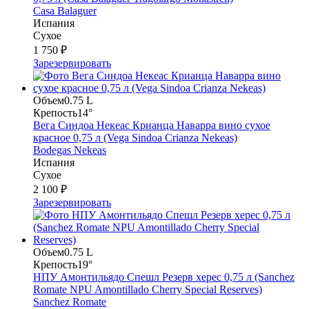
Casa Balaguer
Испания
Сухое
1 750 ₽
Зарезервировать
Объем
0.75 L
Крепость
14°
Вега Синдоа Некеас Крианца Наварра вино сухое
красное 0,75 л (Vega Sindoa Crianza Nekeas)
Bodegas Nekeas
Испания
Сухое
2 100 ₽
Зарезервировать
Объем
0.75 L
Крепость
19°
НПУ Амонтильядо Спешл Резерв херес 0,75 л (Sanchez
Romate NPU Amontillado Cherry Special Reserves)
Sanchez Romate