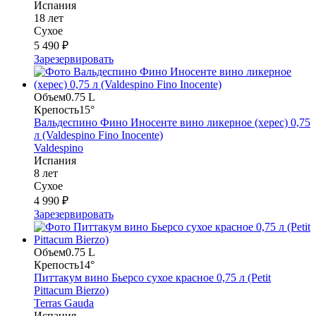
Испания
18 лет
Сухое
5 490 ₽
Зарезервировать
Объем
0.75 L
Крепость
15°
Вальдеспино Фино Иносенте вино ликерное (херес) 0,75
л (Valdespino Fino Inocente)
Valdespino
Испания
8 лет
Сухое
4 990 ₽
Зарезервировать
Объем
0.75 L
Крепость
14°
Питтакум вино Бьерсо сухое красное 0,75 л (Petit
Pittacum Bierzo)
Terras Gauda
Испания