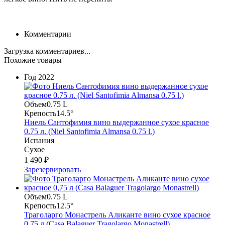
Комментарии
Загрузка комментариев...
Похожие товары
Год
2022
Объем
0.75 L
Крепость
14.5°
Ниель Сантофимия вино выдержанное сухое красное
0.75 л. (Niel Santofimia Almansa 0.75 l.)
Испания
Сухое
1 490 ₽
Зарезервировать
Объем
0.75 L
Крепость
12.5°
Траголарго Монастрель Аликанте вино сухое красное
0,75 л (Casa Balaguer Tragolargo Monastrell)