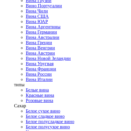
Вина Грузии
Вино Португалии
Вина Чили
Вина США
Вина ЮАР
Вина Аргентины
Вина Германии
Вина Австралии
Вина Греции
Вина Венгрии
Вина Австрии
Вина Новой Зеландии
Вина Уругвая
Вина Франции
Вина России
Вина Италии
типы
Белые вина
Красные вина
Розовые вина
Сахар
Белое сухое вино
Белое сладкое вино
Белое полусладкое вино
Белое полусухое вино