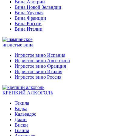
Вина Австрии
Вина Новой Зеландии
Вина Уругвая
Вина Франции
Вина России
Вина Италии
игристые вина
Игристое вино Испания
Игристое вино Аргентина
Игристое вино Франция
Игристое вино Италия
Игристое вино Россия
КРЕПКИЙ АЛКОГОЛЬ
Текила
Водка
Кальвадос
Джин
Виски
Граппа
Арманьяк