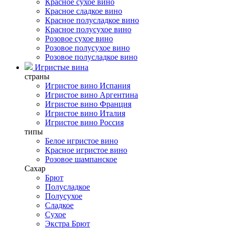
Красное сухое вино
Красное сладкое вино
Красное полусладкое вино
Красное полусухое вино
Розовое сухое вино
Розовое полусухое вино
Розовое полусладкое вино
Игристые вина
страны
Игристое вино Испания
Игристое вино Аргентина
Игристое вино Франция
Игристое вино Италия
Игристое вино Россия
типы
Белое игристое вино
Красное игристое вино
Розовое шампанское
Сахар
Брют
Полусладкое
Полусухое
Сладкое
Сухое
Экстра Брют