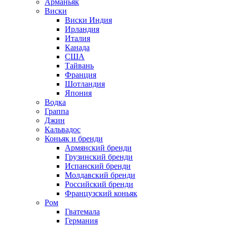
Арманьяк
Виски
Виски Индия
Ирландия
Италия
Канада
США
Тайвань
Франция
Шотландия
Япония
Водка
Граппа
Джин
Кальвадос
Коньяк и бренди
Армянский бренди
Грузинский бренди
Испанский бренди
Молдавский бренди
Российский бренди
Французский коньяк
Ром
Гватемала
Германия