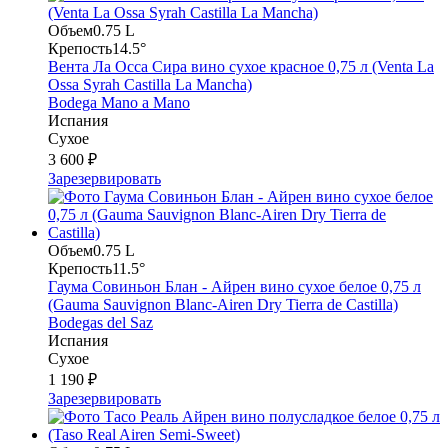
Объем
0.75 L
Крепость
14.5°
Вента Ла Осса Сира вино сухое красное 0,75 л (Venta La
Ossa Syrah Castilla La Mancha)
Bodega Mano a Mano
Испания
Сухое
3 600 ₽
Зарезервировать
Объем
0.75 L
Крепость
11.5°
Гаума Совиньон Блан - Айрен вино сухое белое 0,75 л
(Gauma Sauvignon Blanc-Airen Dry Tierra de Castilla)
Bodegas del Saz
Испания
Сухое
1 190 ₽
Зарезервировать