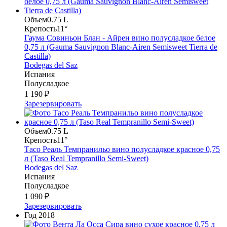
Объем
0.75 L
Крепость
11°
Гаума Совиньон Блан - Айрен вино полусладкое белое
0,75 л (Gauma Sauvignon Blanc-Airen Semisweet Tierra de
Castilla)
Bodegas del Saz
Испания
Полусладкое
1 190 ₽
Зарезервировать
Объем
0.75 L
Крепость
11°
Тасо Реаль Темпранильо вино полусладкое красное 0,75
л (Taso Real Tempranillo Semi-Sweet)
Bodegas del Saz
Испания
Полусладкое
1 090 ₽
Зарезервировать
Год
2018