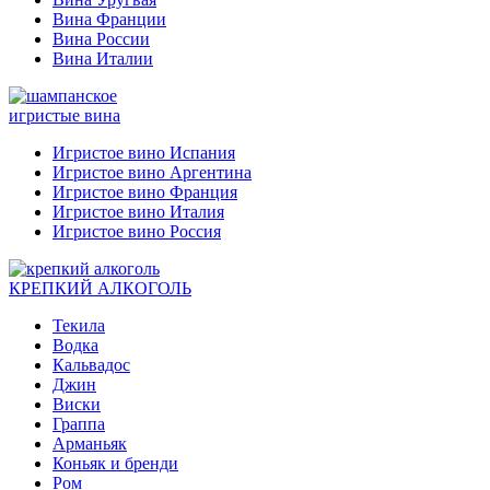
Вина Франции
Вина России
Вина Италии
игристые вина
Игристое вино Испания
Игристое вино Аргентина
Игристое вино Франция
Игристое вино Италия
Игристое вино Россия
КРЕПКИЙ АЛКОГОЛЬ
Текила
Водка
Кальвадос
Джин
Виски
Граппа
Арманьяк
Коньяк и бренди
Ром