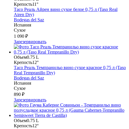
Крепость
11°
Тасо Реаль Айрен вино сухое белое 0,75 л (Taso Real
Airen Dry)
Bodegas del Saz
Испания
Сухое
1 090 ₽
Зарезервировать
Объем
0.75 L
Крепость
12°
Тасо Реаль Темпранильо вино сухое красное 0,75 л (Taso
Real Tempranillo Dry)
Bodegas del Saz
Испания
Сухое
890 ₽
Зарезервировать
Объем
0.75 L
Крепость
12°