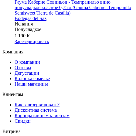
Гаума Каберне Совиньон - Темпранильо вино
полусладкое красное 0,75 л (Gauma Cabernet-Tempranillo
Semisweet Tierra de Castilla)
Bodegas del Saz
Испания
Полусладкое
1 190 ₽
Зарезервировать
Компания
О компании
Отзывы
Дегустации
Колонка сомелье
Наши магазины
Клиентам
Как зарезервировать?
Дисконтная система
Корпоративным клиентам
Скидки
Витрина