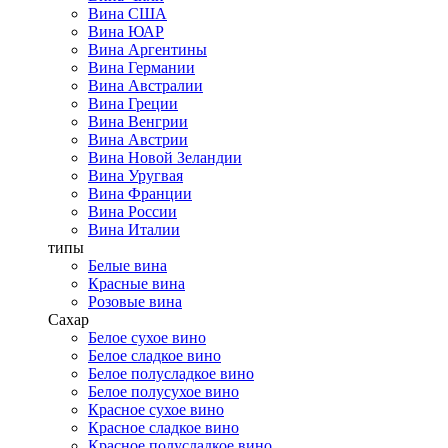
Вина США
Вина ЮАР
Вина Аргентины
Вина Германии
Вина Австралии
Вина Греции
Вина Венгрии
Вина Австрии
Вина Новой Зеландии
Вина Уругвая
Вина Франции
Вина России
Вина Италии
типы
Белые вина
Красные вина
Розовые вина
Сахар
Белое сухое вино
Белое сладкое вино
Белое полусладкое вино
Белое полусухое вино
Красное сухое вино
Красное сладкое вино
Красное полусладкое вино