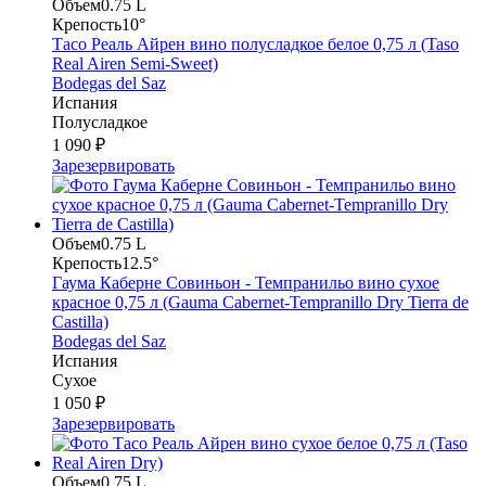
Объем
0.75 L
Крепость
10°
Тасо Реаль Айрен вино полусладкое белое 0,75 л (Taso
Real Airen Semi-Sweet)
Bodegas del Saz
Испания
Полусладкое
1 090 ₽
Зарезервировать
Объем
0.75 L
Крепость
12.5°
Гаума Каберне Совиньон - Темпранильо вино сухое
красное 0,75 л (Gauma Cabernet-Tempranillo Dry Tierra de
Castilla)
Bodegas del Saz
Испания
Сухое
1 050 ₽
Зарезервировать
Объем
0.75 L