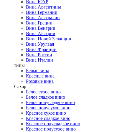
Вина ЮАР
Вина Аргентины
Вина Германии
Вина Австралии
Вина Греции
Вина Венгрии
Вина Австрии
Вина Новой Зеландии
Вина Уругвая
Вина Франции
Вина России
Вина Италии
типы
Белые вина
Красные вина
Розовые вина
Сахар
Белое сухое вино
Белое сладкое вино
Белое полусладкое вино
Белое полусухое вино
Красное сухое вино
Красное сладкое вино
Красное полусладкое вино
Красное полусухое вино