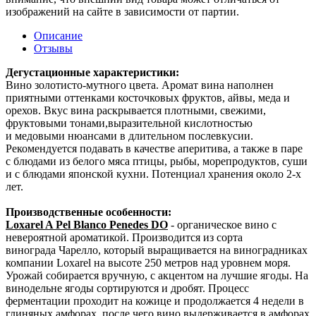
изображений на сайте в зависимости от партии.
Описание
Отзывы
Дегустационные характеристики:
Вино золотисто-мутного цвета. Аромат вина наполнен
приятными оттенками косточковых фруктов, айвы, меда и
орехов. Вкус вина раскрывается плотными, свежими,
фруктовыми тонами,выразительной кислотностью
и медовыми нюансами в длительном послевкусии.
Рекомендуется подавать в качестве аперитива, а также в паре
с блюдами из белого мяса птицы, рыбы, морепродуктов, суши
и с блюдами японской кухни. Потенциал хранения около 2-х
лет.
Производственные особенности:
Loxarel A Pel Blanco Penedes DO
- органическое вино с
невероятной ароматикой. Производится из сорта
винограда Чарелло, который выращивается на виноградниках
компании Loxarel на высоте 250 метров над уровнем моря.
Урожай собирается вручную, с акцентом на лучшие ягоды. На
винодельне ягоды сортируются и
дробят. Процесс
ферментации проходит на кожице и продолжается 4 недели в
глиняных амфорах, после чего вино выдерживается в амфорах