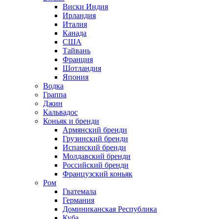
Виски Индия
Ирландия
Италия
Канада
США
Тайвань
Франция
Шотландия
Япония
Водка
Граппа
Джин
Кальвадос
Коньяк и бренди
Армянский бренди
Грузинский бренди
Испанский бренди
Молдавский бренди
Российский бренди
Французский коньяк
Ром
Гватемала
Германия
Доминиканская Республика
Куба