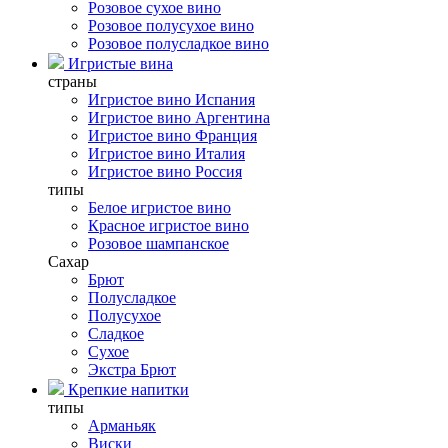
Розовое сухое вино
Розовое полусухое вино
Розовое полусладкое вино
Игристые вина
страны
Игристое вино Испания
Игристое вино Аргентина
Игристое вино Франция
Игристое вино Италия
Игристое вино Россия
типы
Белое игристое вино
Красное игристое вино
Розовое шампанское
Сахар
Брют
Полусладкое
Полусухое
Сладкое
Сухое
Экстра Брют
Крепкие напитки
типы
Арманьяк
Виски