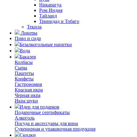
Никарагуа
Ром Индия
Тайланд
Тринидад и Тобаго
Текила
Ликеры
Пиво и сидр
Безалкогольные напитки
Вода
Бакалея
Колбасы
Сыры
Паштеты
Конфеты
Гастрономия
Красная икра
Черная икра
Икра щуки
Идеи для подарков
Подарочные сертификаты
Алкоголь
Посуда и аксессуары для вина
Сувенирная и упаковочная продукция
Скидки