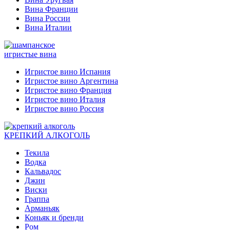
Вина Франции
Вина России
Вина Италии
игристые вина
Игристое вино Испания
Игристое вино Аргентина
Игристое вино Франция
Игристое вино Италия
Игристое вино Россия
КРЕПКИЙ АЛКОГОЛЬ
Текила
Водка
Кальвадос
Джин
Виски
Граппа
Арманьяк
Коньяк и бренди
Ром