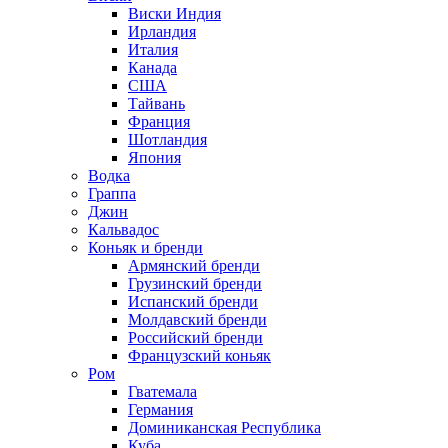
Виски Индия
Ирландия
Италия
Канада
США
Тайвань
Франция
Шотландия
Япония
Водка
Граппа
Джин
Кальвадос
Коньяк и бренди
Армянский бренди
Грузинский бренди
Испанский бренди
Молдавский бренди
Российский бренди
Французский коньяк
Ром
Гватемала
Германия
Доминиканская Республика
Куба