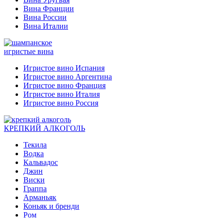
Вина Франции
Вина России
Вина Италии
игристые вина
Игристое вино Испания
Игристое вино Аргентина
Игристое вино Франция
Игристое вино Италия
Игристое вино Россия
КРЕПКИЙ АЛКОГОЛЬ
Текила
Водка
Кальвадос
Джин
Виски
Граппа
Арманьяк
Коньяк и бренди
Ром