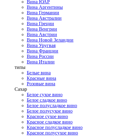
Вина ЮАР
Вина Аргентины
Вина Германии
Вина Австралии
Вина Греции
Вина Венгрии
Вина Австрии
Вина Новой Зеландии
Вина Уругвая
Вина Франции
Вина России
Вина Италии
типы
Белые вина
Красные вина
Розовые вина
Сахар
Белое сухое вино
Белое сладкое вино
Белое полусладкое вино
Белое полусухое вино
Красное сухое вино
Красное сладкое вино
Красное полусладкое вино
Красное полусухое вино