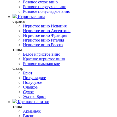
Розовое сухое вино
Розовое полусухое вино
Розовое полусладкое вино
Игристые вина
страны
Игристое вино Испания
Игристое вино Аргентина
Игристое вино Франция
Игристое вино Италия
Игристое вино Россия
типы
Белое игристое вино
Красное игристое вино
Розовое шампанское
Сахар
Брют
Полусладкое
Полусухое
Сладкое
Сухое
Экстра Брют
Крепкие напитки
типы
Арманьяк
Виски