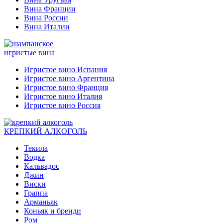
Вина Франции
Вина России
Вина Италии
игристые вина
Игристое вино Испания
Игристое вино Аргентина
Игристое вино Франция
Игристое вино Италия
Игристое вино Россия
КРЕПКИЙ АЛКОГОЛЬ
Текила
Водка
Кальвадос
Джин
Виски
Граппа
Арманьяк
Коньяк и бренди
Ром