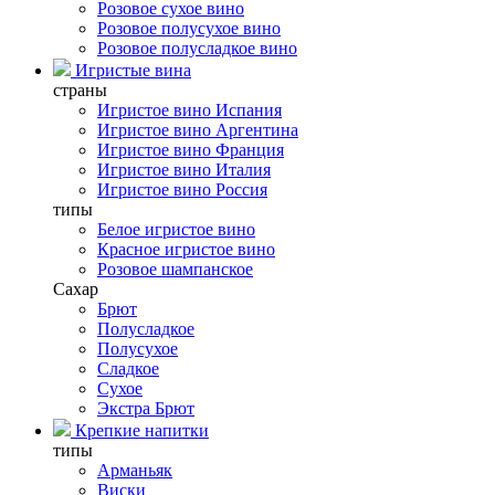
Розовое сухое вино
Розовое полусухое вино
Розовое полусладкое вино
Игристые вина
страны
Игристое вино Испания
Игристое вино Аргентина
Игристое вино Франция
Игристое вино Италия
Игристое вино Россия
типы
Белое игристое вино
Красное игристое вино
Розовое шампанское
Сахар
Брют
Полусладкое
Полусухое
Сладкое
Сухое
Экстра Брют
Крепкие напитки
типы
Арманьяк
Виски