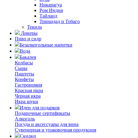
Никарагуа
Ром Индия
Тайланд
Тринидад и Тобаго
Текила
Ликеры
Пиво и сидр
Безалкогольные напитки
Вода
Бакалея
Колбасы
Сыры
Паштеты
Конфеты
Гастрономия
Красная икра
Черная икра
Икра щуки
Идеи для подарков
Подарочные сертификаты
Алкоголь
Посуда и аксессуары для вина
Сувенирная и упаковочная продукция
Скидки