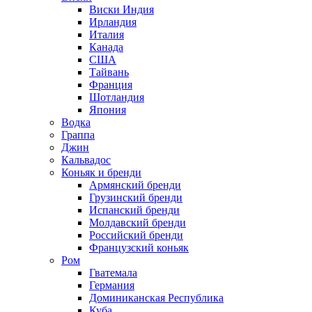
Виски Индия
Ирландия
Италия
Канада
США
Тайвань
Франция
Шотландия
Япония
Водка
Граппа
Джин
Кальвадос
Коньяк и бренди
Армянский бренди
Грузинский бренди
Испанский бренди
Молдавский бренди
Российский бренди
Французский коньяк
Ром
Гватемала
Германия
Доминиканская Республика
Куба