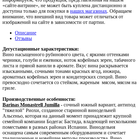
«сайте-витрине», не может быть куплена дистанционно и
доступна только для покупки в
наших магазинах
. Обращаем
внимание, что внешний вид товара может отличаться от
изображений на сайте в зависимости от партии.
Описание
Отзывы
Дегустационные характеристики:
Вино насыщенного рубинового цвета, с яркими оттенками
черники, голуби и ежевики, ноток кофейных зерен, табачного
листа и пряной ванили в аромате. Вкус вина раскрывается
изысканными, сочными тонами красных ягод, инжира,
ароматных кофейных зерен и кондитерских специй. Вино
превосходно сочетается со стейком, жареным мясом, мясом на
гриле.
Производственные особенности:
Barinas Monastrell Jumilla
-
сочный южный вариант, антипод
"тяжелой" Риохи, созданное старинной винодельней
Альсеньо, которая на данный момент принадлежит крупной
семейной компании Бодегас Бастида, владеющей несколькими
поместьями в разных районах Испании. Винодельня
оснащена самым современным оборудованием и сочетает
традиционные и новейшие методы производства. Вино