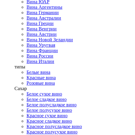
Вина ЮАР
Вина Аргентины
Вина Германии
Вина Австралии
Вина Греции
Вина Венгрии
Вина Австрии
Вина Новой Зеландии
Вина Уругвая
Вина Франции
Вина России
Вина Италии
типы
Белые вина
Красные вина
Розовые вина
Сахар
Белое сухое вино
Белое сладкое вино
Белое полусладкое вино
Белое полусухое вино
Красное сухое вино
Красное сладкое вино
Красное полусладкое вино
Красное полусухое вино