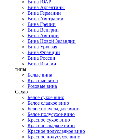
Вина ЮАР
Вина Аргентины
Вина Германии
Вина Австралии
Вина Греции
Вина Венгрии
Вина Австрии
Вина Новой Зеландии
Вина Уругвая
Вина Франции
Вина России
Вина Италии
типы
Белые вина
Красные вина
Розовые вина
Сахар
Белое сухое вино
Белое сладкое вино
Белое полусладкое вино
Белое полусухое вино
Красное сухое вино
Красное сладкое вино
Красное полусладкое вино
Красное полусухое вино