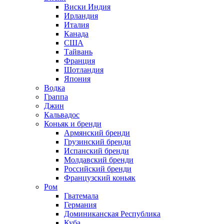
Виски Индия
Ирландия
Италия
Канада
США
Тайвань
Франция
Шотландия
Япония
Водка
Граппа
Джин
Кальвадос
Коньяк и бренди
Армянский бренди
Грузинский бренди
Испанский бренди
Молдавский бренди
Российский бренди
Французский коньяк
Ром
Гватемала
Германия
Доминиканская Республика
Куба