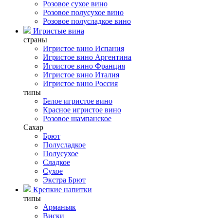
Розовое сухое вино
Розовое полусухое вино
Розовое полусладкое вино
Игристые вина
страны
Игристое вино Испания
Игристое вино Аргентина
Игристое вино Франция
Игристое вино Италия
Игристое вино Россия
типы
Белое игристое вино
Красное игристое вино
Розовое шампанское
Сахар
Брют
Полусладкое
Полусухое
Сладкое
Сухое
Экстра Брют
Крепкие напитки
типы
Арманьяк
Виски