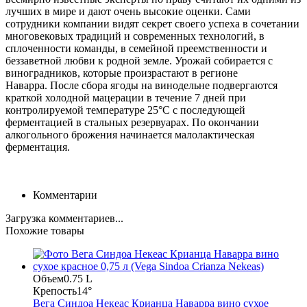
лучших в мире и дают очень высокие оценки. Сами
сотрудники компании видят секрет своего успеха в сочетании
многовековых традиций и современных технологий, в
сплоченности команды, в семейной преемственности и
беззаветной любви к родной земле. Урожай собирается с
виноградников, которые произрастают в регионе
Наварра. После сбора ягоды на винодельне подвергаются
краткой холодной мацерации в течение 7 дней при
контролируемой температуре 25°С с последующей
ферментацией в стальных резервуарах. По окончании
алкогольного брожения начинается малолактическая
ферментация.
Комментарии
Загрузка комментариев...
Похожие товары
Объем
0.75 L
Крепость
14°
Вега Синдоа Некеас Крианца Наварра вино сухое