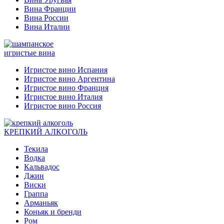
Вина Франции
Вина России
Вина Италии
игристые вина
Игристое вино Испания
Игристое вино Аргентина
Игристое вино Франция
Игристое вино Италия
Игристое вино Россия
КРЕПКИЙ АЛКОГОЛЬ
Текила
Водка
Кальвадос
Джин
Виски
Граппа
Арманьяк
Коньяк и бренди
Ром