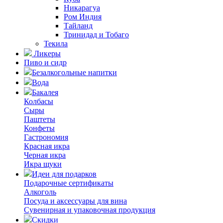
Никарагуа
Ром Индия
Тайланд
Тринидад и Тобаго
Текила
Ликеры
Пиво и сидр
Безалкогольные напитки
Вода
Бакалея
Колбасы
Сыры
Паштеты
Конфеты
Гастрономия
Красная икра
Черная икра
Икра щуки
Идеи для подарков
Подарочные сертификаты
Алкоголь
Посуда и аксессуары для вина
Сувенирная и упаковочная продукция
Скидки