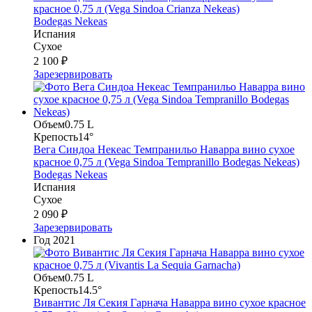
красное 0,75 л (Vega Sindoa Crianza Nekeas)
Bodegas Nekeas
Испания
Сухое
2 100 ₽
Зарезервировать
Объем
0.75 L
Крепость
14°
Вега Синдоа Некеас Темпранильо Наварра вино сухое
красное 0,75 л (Vega Sindoa Tempranillo Bodegas Nekeas)
Bodegas Nekeas
Испания
Сухое
2 090 ₽
Зарезервировать
Год
2021
Объем
0.75 L
Крепость
14.5°
Вивантис Ля Секия Гарнача Наварра вино сухое красное