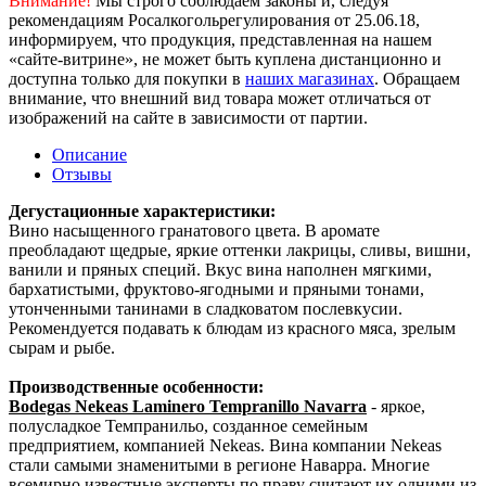
Внимание!
Мы строго соблюдаем законы и, следуя
рекомендациям Росалкогольрегулирования от 25.06.18,
информируем, что продукция, представленная на нашем
«сайте-витрине», не может быть куплена дистанционно и
доступна только для покупки в
наших магазинах
. Обращаем
внимание, что внешний вид товара может отличаться от
изображений на сайте в зависимости от партии.
Описание
Отзывы
Дегустационные характеристики:
Вино насыщенного гранатового цвета. В аромате
преобладают щедрые, яркие оттенки лакрицы, сливы, вишни,
ванили и пряных специй. Вкус вина наполнен мягкими,
бархатистыми, фруктово-ягодными и пряными тонами,
утонченными танинами в сладковатом послевкусии.
Рекомендуется подавать к блюдам из красного мяса, зрелым
сырам и рыбе.
Производственные особенности:
Bodegas Nekeas Laminero Tempranillo Navarra
- яркое,
полусладкое Темпранильо, созданное семейным
предприятием, компанией Nekeas. Вина компании Nekeas
стали самыми знаменитыми в регионе Наварра. Многие
всемирно известные эксперты по праву считают их одними из