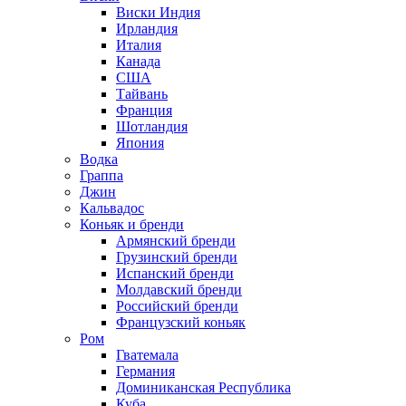
Виски Индия
Ирландия
Италия
Канада
США
Тайвань
Франция
Шотландия
Япония
Водка
Граппа
Джин
Кальвадос
Коньяк и бренди
Армянский бренди
Грузинский бренди
Испанский бренди
Молдавский бренди
Российский бренди
Французский коньяк
Ром
Гватемала
Германия
Доминиканская Республика
Куба