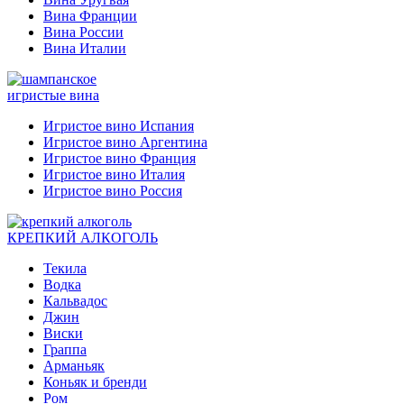
Вина Франции
Вина России
Вина Италии
игристые вина
Игристое вино Испания
Игристое вино Аргентина
Игристое вино Франция
Игристое вино Италия
Игристое вино Россия
КРЕПКИЙ АЛКОГОЛЬ
Текила
Водка
Кальвадос
Джин
Виски
Граппа
Арманьяк
Коньяк и бренди
Ром