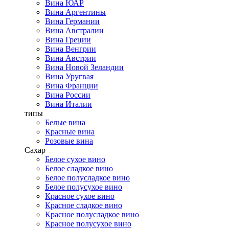
Вина ЮАР
Вина Аргентины
Вина Германии
Вина Австралии
Вина Греции
Вина Венгрии
Вина Австрии
Вина Новой Зеландии
Вина Уругвая
Вина Франции
Вина России
Вина Италии
типы
Белые вина
Красные вина
Розовые вина
Сахар
Белое сухое вино
Белое сладкое вино
Белое полусладкое вино
Белое полусухое вино
Красное сухое вино
Красное сладкое вино
Красное полусладкое вино
Красное полусухое вино