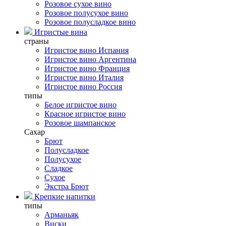
Розовое сухое вино
Розовое полусухое вино
Розовое полусладкое вино
Игристые вина
страны
Игристое вино Испания
Игристое вино Аргентина
Игристое вино Франция
Игристое вино Италия
Игристое вино Россия
типы
Белое игристое вино
Красное игристое вино
Розовое шампанское
Сахар
Брют
Полусладкое
Полусухое
Сладкое
Сухое
Экстра Брют
Крепкие напитки
типы
Арманьяк
Виски