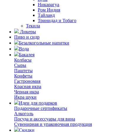
Никарагуа
Ром Индия
Тайланд
Тринидад и Тобаго
Текила
Ликеры
Пиво и сидр
Безалкогольные напитки
Вода
Бакалея
Колбасы
Сыры
Паштеты
Конфеты
Гастрономия
Красная икра
Черная икра
Икра щуки
Идеи для подарков
Подарочные сертификаты
Алкоголь
Посуда и аксессуары для вина
Сувенирная и упаковочная продукция
Скидки