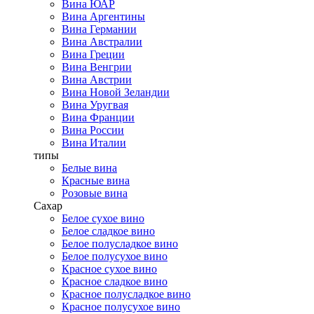
Вина ЮАР
Вина Аргентины
Вина Германии
Вина Австралии
Вина Греции
Вина Венгрии
Вина Австрии
Вина Новой Зеландии
Вина Уругвая
Вина Франции
Вина России
Вина Италии
типы
Белые вина
Красные вина
Розовые вина
Сахар
Белое сухое вино
Белое сладкое вино
Белое полусладкое вино
Белое полусухое вино
Красное сухое вино
Красное сладкое вино
Красное полусладкое вино
Красное полусухое вино