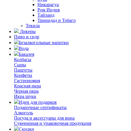
Никарагуа
Ром Индия
Тайланд
Тринидад и Тобаго
Текила
Ликеры
Пиво и сидр
Безалкогольные напитки
Вода
Бакалея
Колбасы
Сыры
Паштеты
Конфеты
Гастрономия
Красная икра
Черная икра
Икра щуки
Идеи для подарков
Подарочные сертификаты
Алкоголь
Посуда и аксессуары для вина
Сувенирная и упаковочная продукция
Скидки