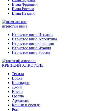
Вина Франции
Вина России
Вина Италии
игристые вина
Игристое вино Испания
Игристое вино Аргентина
Игристое вино Франция
Игристое вино Италия
Игристое вино Россия
КРЕПКИЙ АЛКОГОЛЬ
Текила
Водка
Кальвадос
Джин
Виски
Граппа
Арманьяк
Коньяк и бренди
Ром