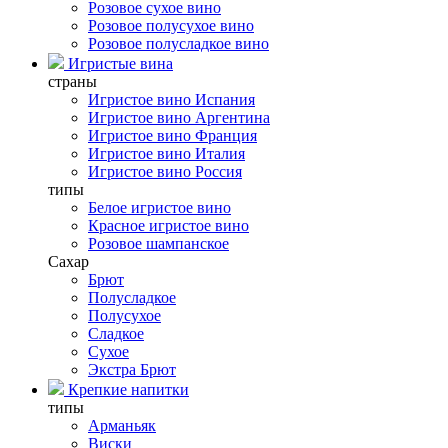
Розовое сухое вино
Розовое полусухое вино
Розовое полусладкое вино
Игристые вина
страны
Игристое вино Испания
Игристое вино Аргентина
Игристое вино Франция
Игристое вино Италия
Игристое вино Россия
типы
Белое игристое вино
Красное игристое вино
Розовое шампанское
Сахар
Брют
Полусладкое
Полусухое
Сладкое
Сухое
Экстра Брют
Крепкие напитки
типы
Арманьяк
Виски