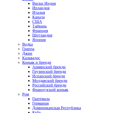
Виски Индия
Ирландия
Италия
Канада
США
Тайвань
Франция
Шотландия
Япония
Водка
Граппа
Джин
Кальвадос
Коньяк и бренди
Армянский бренди
Грузинский бренди
Испанский бренди
Молдавский бренди
Российский бренди
Французский коньяк
Ром
Гватемала
Германия
Доминиканская Республика
Куба