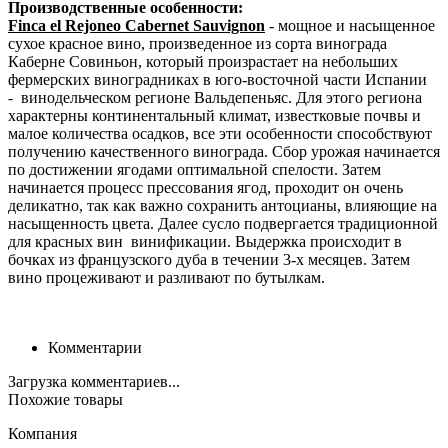
Производственные особенности:
Finca el Rejoneo Cabernet Sauvignon
- мощное и насыщенное
сухое красное вино, произведенное из сорта винограда
Каберне Совиньон, который произрастает на небольших
фермерских виноградниках в юго-восточной части Испании
- винодельческом регионе Вальдепеньяс. Для этого региона
характерны континентальный климат, известковые почвы и
малое количества осадков, все эти особенности способствуют
получению качественного винограда. Сбор урожая начинается
по достижении ягодами оптимальной спелости. Затем
начинается процесс прессования ягод, проходит он очень
деликатно, так как важно сохранить антоцианы, влияющие на
насыщенность цвета. Далее сусло подвергается традиционной
для красных вин винификации. Выдержка происходит в
бочках из французского дуба в течении 3-х месяцев. Затем
вино процеживают и разливают по бутылкам.
Комментарии
Загрузка комментариев...
Похожие товары
Компания