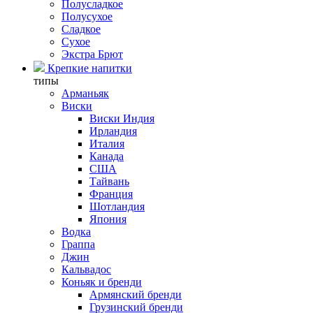
Полусладкое
Полусухое
Сладкое
Сухое
Экстра Брют
Крепкие напитки
типы
Арманьяк
Виски
Виски Индия
Ирландия
Италия
Канада
США
Тайвань
Франция
Шотландия
Япония
Водка
Граппа
Джин
Кальвадос
Коньяк и бренди
Армянский бренди
Грузинский бренди