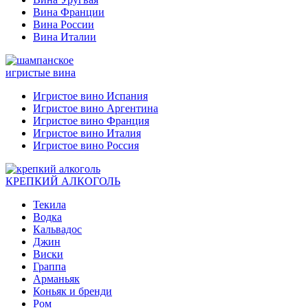
Вина Франции
Вина России
Вина Италии
игристые вина
Игристое вино Испания
Игристое вино Аргентина
Игристое вино Франция
Игристое вино Италия
Игристое вино Россия
КРЕПКИЙ АЛКОГОЛЬ
Текила
Водка
Кальвадос
Джин
Виски
Граппа
Арманьяк
Коньяк и бренди
Ром