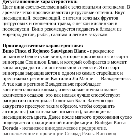
Дегустационные характеристики:
Цвет вина светло-соломенный с зеленоватыми оттенками. В
аромате четко прослеживаются цитрусовые оттенки. Вкус
насыщенный, освежающий, с нотами зеленых фруктов,
цитрусовых и скошенной травы, с легкой кислинкой в
послевкусии. Вино рекомендуется подавать к блюдам из
морепродуктов, рыбы, салатам и легким закускам.
Производственные характеристики:
Вино Finca el Rejoneo Sauvignon Blanc
- прекрасное
испанское белое сухое вино, которое производится из сорта
винограда Совиньон Блан, и который собирается в момент,
когда ягоды достигли оптимальной спелости. Этот сорт
винограда выращиваются в одном из самых старейших и
престижных регионов Кастилии Ла Манчи — Вальдепеньяс.
А так как в регионе Вальдепеньяс преобладает
континентальный климат, известковые почвы и малое
количество осадков, это как нельзя лучше способствуют
раскрытию потенциала Совиньон Блан. Затем ягоды
аккуратно прессуют таким образом, чтобы сохранить
антоцианы (растительные пигменты), влияющие на
насыщенность цвета. Далее после мягкого прессования сусло
подвергается традиционной винификации.
Bodegas Parra
Dorada
- испанское винодельческое предприятие,
расположенное в провинции Сьюдад Реаль. Винзавод