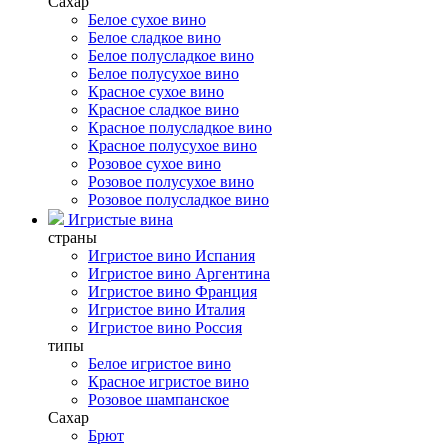
Сахар
Белое сухое вино
Белое сладкое вино
Белое полусладкое вино
Белое полусухое вино
Красное сухое вино
Красное сладкое вино
Красное полусладкое вино
Красное полусухое вино
Розовое сухое вино
Розовое полусухое вино
Розовое полусладкое вино
Игристые вина
страны
Игристое вино Испания
Игристое вино Аргентина
Игристое вино Франция
Игристое вино Италия
Игристое вино Россия
типы
Белое игристое вино
Красное игристое вино
Розовое шампанское
Сахар
Брют