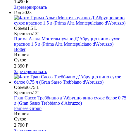
1 490 ₽
Зарезервировать
Год
2023
Объем
1.5 L
Крепость
13°
Прима Альта Монтельпучано Д’Абруццо вино сухое
красное 1,5 л (Prima Alta Montepulciano d'Abruzzo)
Botter
Италия
Сухое
2 390 ₽
Зарезервировать
Объем
0.75 L
Крепость
12°
Гран Сассо Треббиано д’Абруццо вино сухое белое 0,75
л (Gran Sasso Trebbiano d'Abruzzo)
Farnese Group
Италия
Сухое
2 790 ₽
Зарезервировать