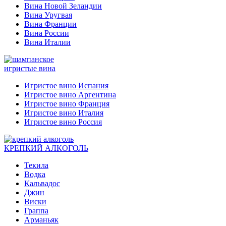
Вина Новой Зеландии
Вина Уругвая
Вина Франции
Вина России
Вина Италии
игристые вина
Игристое вино Испания
Игристое вино Аргентина
Игристое вино Франция
Игристое вино Италия
Игристое вино Россия
КРЕПКИЙ АЛКОГОЛЬ
Текила
Водка
Кальвадос
Джин
Виски
Граппа
Арманьяк