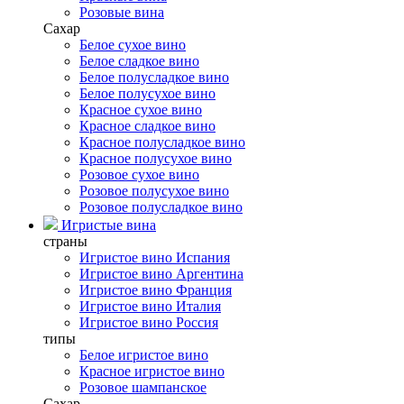
Розовые вина
Сахар
Белое сухое вино
Белое сладкое вино
Белое полусладкое вино
Белое полусухое вино
Красное сухое вино
Красное сладкое вино
Красное полусладкое вино
Красное полусухое вино
Розовое сухое вино
Розовое полусухое вино
Розовое полусладкое вино
Игристые вина
страны
Игристое вино Испания
Игристое вино Аргентина
Игристое вино Франция
Игристое вино Италия
Игристое вино Россия
типы
Белое игристое вино
Красное игристое вино
Розовое шампанское
Сахар