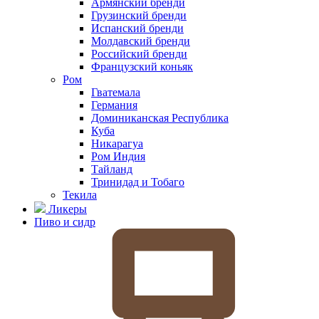
Армянский бренди
Грузинский бренди
Испанский бренди
Молдавский бренди
Российский бренди
Французский коньяк
Ром
Гватемала
Германия
Доминиканская Республика
Куба
Никарагуа
Ром Индия
Тайланд
Тринидад и Тобаго
Текила
Ликеры
Пиво и сидр