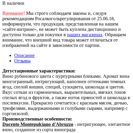
В наличии
Внимание!
Мы строго соблюдаем законы и, следуя
рекомендациям Росалкогольрегулирования от 25.06.18,
информируем, что продукция, представленная на нашем
«сайте-витрине», не может быть куплена дистанционно и
доступна только для покупки в
наших магазинах
. Обращаем
внимание, что внешний вид товара может отличаться от
изображений на сайте в зависимости от партии.
Описание
Отзывы
Дегустационные характеристики:
Вино рубинового цвета с пурпурными бликами. Аромат вина
многогранный, интригующий, наполнен оттенками темных
ягод, спелой вишни, специй, сухоцвета, шоколада и цветов.
Вкус соткан из гармоничных, выразительных, мягких тонов
спелых ягод и фруктов, а также ноток пряностей и шоколада в
послевкусии. Прекрасно сочетается с красным мясом, дичью,
трюфелями, выдержанными и голубыми сырами, например с
горгонзолой.
Производственные особенности:
Ducento Montepulciano d'Abruzzo
- интригующее, элегантное
вино, созданное из сорта винограда