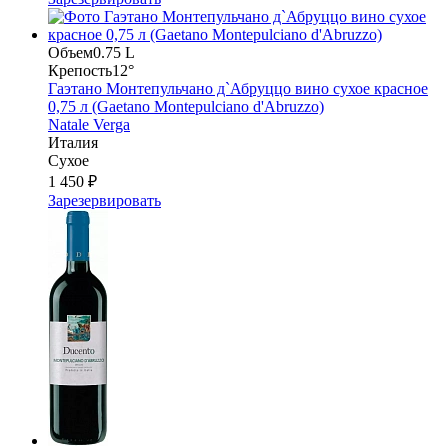
Объем
0.75 L
Крепость
12°
Гаэтано Монтепульчано д`Абруццо вино сухое красное
0,75 л (Gaetano Montepulciano d'Abruzzo)
Natale Verga
Италия
Сухое
1 450 ₽
Зарезервировать