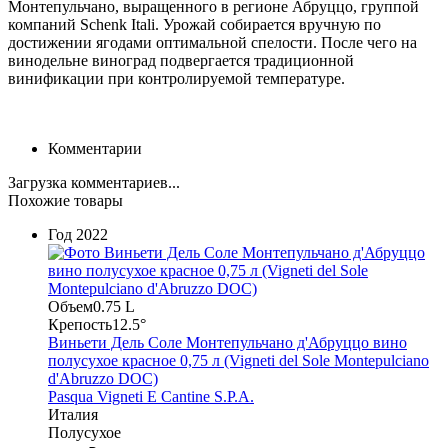
Монтепульчано, выращенного в регионе Абруццо, группой
компаний Schenk Itali. Урожай собирается вручную по
достижении ягодами оптимальной спелости. После чего на
винодельне виноград подвергается традиционной
винификации при контролируемой температуре.
Комментарии
Загрузка комментариев...
Похожие товары
Год
2022
Объем
0.75 L
Крепость
12.5°
Виньети Дель Соле Монтепульчано д'Абруццо вино
полусухое красное 0,75 л (Vigneti del Sole Montepulciano
d'Abruzzo DOC)
Pasqua Vigneti E Cantine S.P.A.
Италия
Полусухое