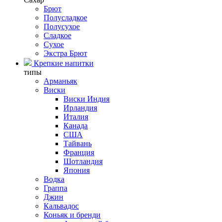
Брют
Полусладкое
Полусухое
Сладкое
Сухое
Экстра Брют
Крепкие напитки
типы
Арманьяк
Виски
Виски Индия
Ирландия
Италия
Канада
США
Тайвань
Франция
Шотландия
Япония
Водка
Граппа
Джин
Кальвадос
Коньяк и бренди