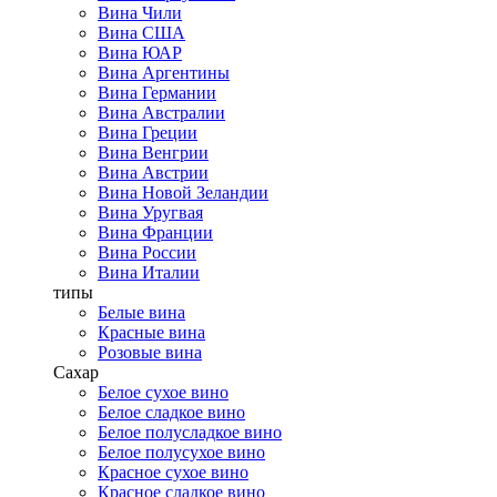
Вина Чили
Вина США
Вина ЮАР
Вина Аргентины
Вина Германии
Вина Австралии
Вина Греции
Вина Венгрии
Вина Австрии
Вина Новой Зеландии
Вина Уругвая
Вина Франции
Вина России
Вина Италии
типы
Белые вина
Красные вина
Розовые вина
Сахар
Белое сухое вино
Белое сладкое вино
Белое полусладкое вино
Белое полусухое вино
Красное сухое вино
Красное сладкое вино