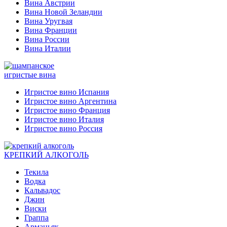
Вина Австрии
Вина Новой Зеландии
Вина Уругвая
Вина Франции
Вина России
Вина Италии
игристые вина
Игристое вино Испания
Игристое вино Аргентина
Игристое вино Франция
Игристое вино Италия
Игристое вино Россия
КРЕПКИЙ АЛКОГОЛЬ
Текила
Водка
Кальвадос
Джин
Виски
Граппа
Арманьяк