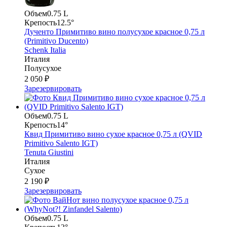
Объем
0.75 L
Крепость
12.5°
Дученто Примитиво вино полусухое красное 0,75 л
(Primitivo Ducento)
Schenk Italia
Италия
Полусухое
2 050 ₽
Зарезервировать
Объем
0.75 L
Крепость
14°
Квид Примитиво вино сухое красное 0,75 л (QVID
Primitivo Salento IGT)
Tenuta Giustini
Италия
Сухое
2 190 ₽
Зарезервировать
Объем
0.75 L