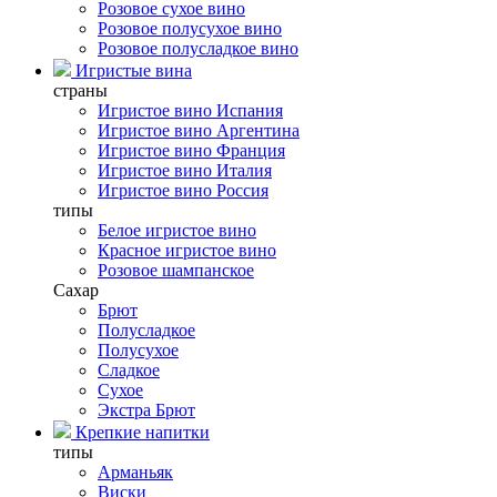
Розовое сухое вино
Розовое полусухое вино
Розовое полусладкое вино
Игристые вина
страны
Игристое вино Испания
Игристое вино Аргентина
Игристое вино Франция
Игристое вино Италия
Игристое вино Россия
типы
Белое игристое вино
Красное игристое вино
Розовое шампанское
Сахар
Брют
Полусладкое
Полусухое
Сладкое
Сухое
Экстра Брют
Крепкие напитки
типы
Арманьяк
Виски