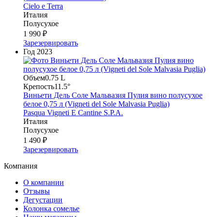
Cielo e Terra
Италия
Полусухое
1 990 ₽
Зарезервировать
Год
2023
Объем
0.75 L
Крепость
11.5°
Виньети Дель Соле Мальвазия Пулия вино полусухое
белое 0,75 л (Vigneti del Sole Malvasia Puglia)
Pasqua Vigneti E Cantine S.P.A.
Италия
Полусухое
1 490 ₽
Зарезервировать
Компания
О компании
Отзывы
Дегустации
Колонка сомелье