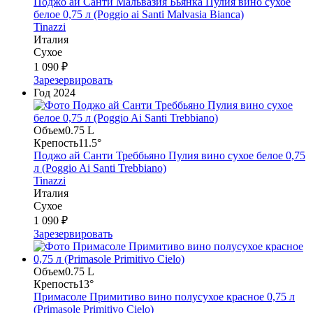
Поджо ай Санти Мальвазия Бьянка Пулия вино сухое
белое 0,75 л (Poggio ai Santi Malvasia Bianca)
Tinazzi
Италия
Сухое
1 090 ₽
Зарезервировать
Год
2024
Объем
0.75 L
Крепость
11.5°
Поджо ай Санти Треббьяно Пулия вино сухое белое 0,75
л (Poggio Ai Santi Trebbiano)
Tinazzi
Италия
Сухое
1 090 ₽
Зарезервировать
Объем
0.75 L
Крепость
13°
Примасоле Примитиво вино полусухое красное 0,75 л
(Primasole Primitivo Cielo)