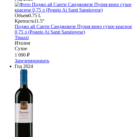
Объем
0.75 L
Крепость
11.5°
Поджо ай Санти Санджовезе Пулия вино сухое красное
0,75 л (Poggio Ai Santi Sangiovese)
Tinazzi
Италия
Сухое
1 090 ₽
Зарезервировать
Год
2024