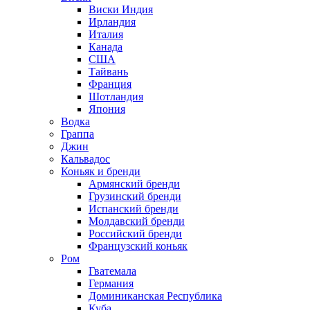
Виски Индия
Ирландия
Италия
Канада
США
Тайвань
Франция
Шотландия
Япония
Водка
Граппа
Джин
Кальвадос
Коньяк и бренди
Армянский бренди
Грузинский бренди
Испанский бренди
Молдавский бренди
Российский бренди
Французский коньяк
Ром
Гватемала
Германия
Доминиканская Республика
Куба