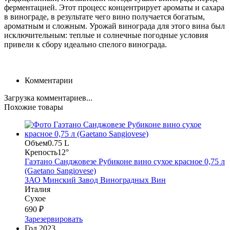
ферментацией. Этот процесс концентрирует ароматы и сахара
в винограде, в результате чего вино получается богатым,
ароматным и сложным. Урожай винограда для этого вина был
исключительным: теплые и солнечные погодные условия
привели к сбору идеально спелого винограда.
Комментарии
Загрузка комментариев...
Похожие товары
Объем
0.75 L
Крепость
12°
Гаэтано Санджовезе Рубиконе вино сухое красное 0,75 л
(Gaetano Sangiovese)
ЗАО Минский Завод Виноградных Вин
Италия
Сухое
690 ₽
Зарезервировать
Год
2023