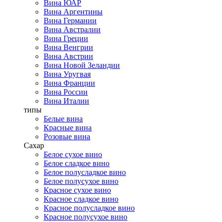
Вина ЮАР
Вина Аргентины
Вина Германии
Вина Австралии
Вина Греции
Вина Венгрии
Вина Австрии
Вина Новой Зеландии
Вина Уругвая
Вина Франции
Вина России
Вина Италии
типы
Белые вина
Красные вина
Розовые вина
Сахар
Белое сухое вино
Белое сладкое вино
Белое полусладкое вино
Белое полусухое вино
Красное сухое вино
Красное сладкое вино
Красное полусладкое вино
Красное полусухое вино