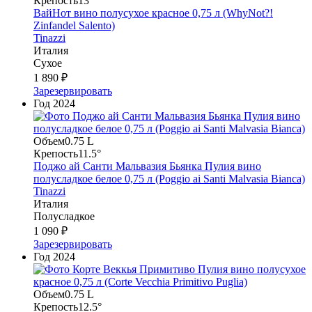
Крепость
13°
ВайНот вино полусухое красное 0,75 л (WhyNot?!
Zinfandel Salento)
Tinazzi
Италия
Сухое
1 890 ₽
Зарезервировать
Год
2024
Объем
0.75 L
Крепость
11.5°
Поджо ай Санти Мальвазия Бьянка Пулия вино
полусладкое белое 0,75 л (Poggio ai Santi Malvasia Bianca)
Tinazzi
Италия
Полусладкое
1 090 ₽
Зарезервировать
Год
2024
Объем
0.75 L
Крепость
12.5°