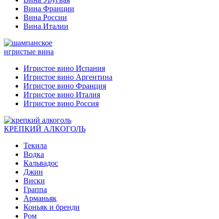
Вина Франции
Вина России
Вина Италии
игристые вина
Игристое вино Испания
Игристое вино Аргентина
Игристое вино Франция
Игристое вино Италия
Игристое вино Россия
КРЕПКИЙ АЛКОГОЛЬ
Текила
Водка
Кальвадос
Джин
Виски
Граппа
Арманьяк
Коньяк и бренди
Ром