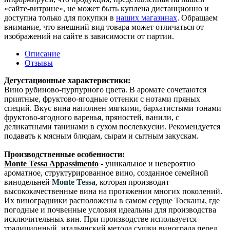
«сайте-витрине», не может быть куплена дистанционно и
доступна только для покупки в
наших магазинах
. Обращаем
внимание, что внешний вид товара может отличаться от
изображений на сайте в зависимости от партии.
Описание
Отзывы
Дегустационные характеристики:
Вино рубиново-пурпурного цвета. В аромате сочетаются
приятные, фруктово-ягодные оттенки с нотами пряных
специй. Вкус вина наполнен мягкими, бархатистыми тонами
фруктово-ягодного варенья, пряностей, ванили, с
деликатными танинами в сухом послевкусии. Рекомендуется
подавать к мясным блюдам, сырам и сытным закускам.
Производственные особенности:
Monte Tessa Appassimento
- уникальное и невероятно
ароматное, структурированное вино, созданное семейной
винодельней
Monte Tessa
, которая производит
высококачественные вина на протяжении многих поколений.
Их виноградники расположены в самом сердце Тосканы, где
погодные и почвенные условия идеальны для производства
исключительных вин. При производстве используется
традиционный, итальянский метода сушки винограда перед