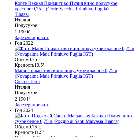
Корте Веккья Примитиво Пулия вино полусухое
красное 0,75 л (Corte Vecchia Primitivo Puglia)
Tinazzi
Италия
Полусухое
1 190 ₽
Зарезервировать
Год
2022
Объем
0.75 L
Крепость
13.5°
Майя Примитиво вино полусухое красное 0,75 л
(Novapalma Maia Primitivo Puglia IGT)
Cielo e Terra
Италия
Полусухое
2 190 ₽
Зарезервировать
Год
2024
Объем
0.75 L
Крепость
11.5°