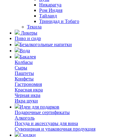
Никарагуа
Ром Индия
Тайланд
Тринидад и Тобаго
Текила
Ликеры
Пиво и сидр
Безалкогольные напитки
Вода
Бакалея
Колбасы
Сыры
Паштеты
Конфеты
Гастрономия
Красная икра
Черная икра
Икра щуки
Идеи для подарков
Подарочные сертификаты
Алкоголь
Посуда и аксессуары для вина
Сувенирная и упаковочная продукция
Скидки