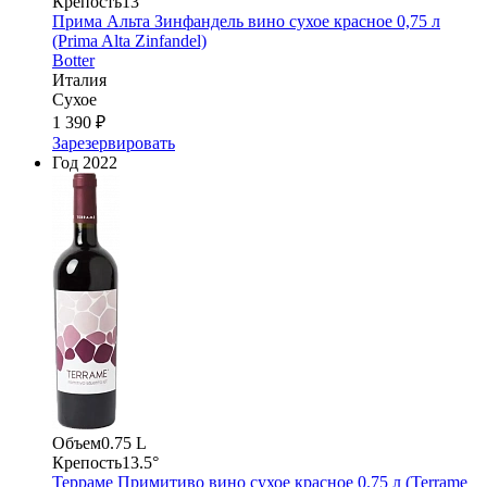
Крепость
13°
Прима Альта Зинфандель вино сухое красное 0,75 л
(Prima Alta Zinfandel)
Botter
Италия
Сухое
1 390 ₽
Зарезервировать
Год
2022
Объем
0.75 L
Крепость
13.5°
Терраме Примитиво вино сухое красное 0.75 л (Terrame