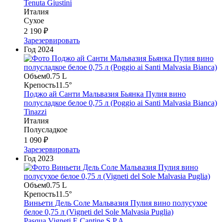
Tenuta Giustini
Италия
Сухое
2 190 ₽
Зарезервировать
Год
2024
Объем
0.75 L
Крепость
11.5°
Поджо ай Санти Мальвазия Бьянка Пулия вино
полусладкое белое 0,75 л (Poggio ai Santi Malvasia Bianca)
Tinazzi
Италия
Полусладкое
1 090 ₽
Зарезервировать
Год
2023
Объем
0.75 L
Крепость
11.5°
Виньети Дель Соле Мальвазия Пулия вино полусухое
белое 0,75 л (Vigneti del Sole Malvasia Puglia)
Pasqua Vigneti E Cantine S.P.A.