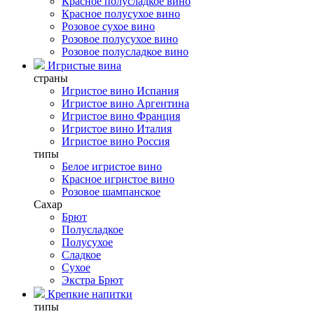
Красное полусладкое вино
Красное полусухое вино
Розовое сухое вино
Розовое полусухое вино
Розовое полусладкое вино
Игристые вина
страны
Игристое вино Испания
Игристое вино Аргентина
Игристое вино Франция
Игристое вино Италия
Игристое вино Россия
типы
Белое игристое вино
Красное игристое вино
Розовое шампанское
Сахар
Брют
Полусладкое
Полусухое
Сладкое
Сухое
Экстра Брют
Крепкие напитки
типы