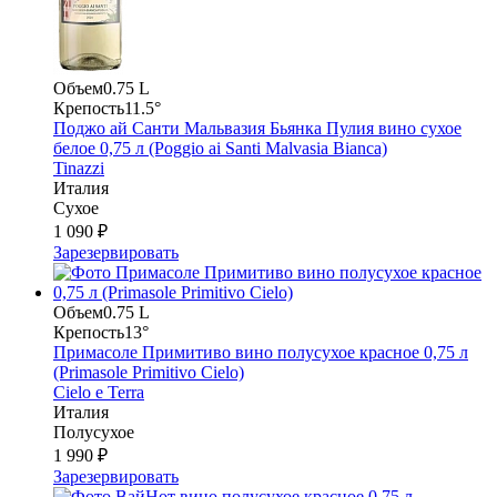
Объем
0.75 L
Крепость
11.5°
Поджо ай Санти Мальвазия Бьянка Пулия вино сухое
белое 0,75 л (Poggio ai Santi Malvasia Bianca)
Tinazzi
Италия
Сухое
1 090 ₽
Зарезервировать
Объем
0.75 L
Крепость
13°
Примасоле Примитиво вино полусухое красное 0,75 л
(Primasole Primitivo Cielo)
Cielo e Terra
Италия
Полусухое
1 990 ₽
Зарезервировать