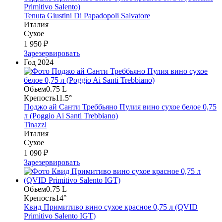
Primitivo Salento)
Tenuta Giustini Di Papadopoli Salvatore
Италия
Сухое
1 950 ₽
Зарезервировать
Год
2024
Объем
0.75 L
Крепость
11.5°
Поджо ай Санти Треббьяно Пулия вино сухое белое 0,75
л (Poggio Ai Santi Trebbiano)
Tinazzi
Италия
Сухое
1 090 ₽
Зарезервировать
Объем
0.75 L
Крепость
14°
Квид Примитиво вино сухое красное 0,75 л (QVID
Primitivo Salento IGT)