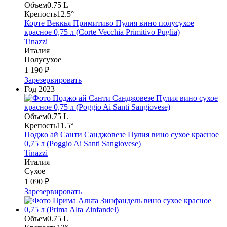
Объем
0.75 L
Крепость
12.5°
Корте Веккья Примитиво Пулия вино полусухое
красное 0,75 л (Corte Vecchia Primitivo Puglia)
Tinazzi
Италия
Полусухое
1 190 ₽
Зарезервировать
Год
2023
Объем
0.75 L
Крепость
11.5°
Поджо ай Санти Санджовезе Пулия вино сухое красное
0,75 л (Poggio Ai Santi Sangiovese)
Tinazzi
Италия
Сухое
1 090 ₽
Зарезервировать
Объем
0.75 L