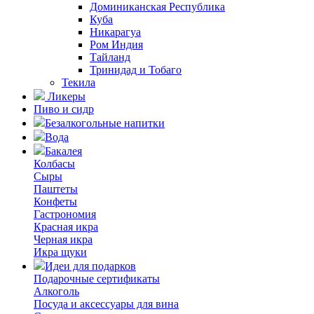
Доминиканская Республика
Куба
Никарагуа
Ром Индия
Тайланд
Тринидад и Тобаго
Текила
Ликеры
Пиво и сидр
Безалкогольные напитки
Вода
Бакалея
Колбасы
Сыры
Паштеты
Конфеты
Гастрономия
Красная икра
Черная икра
Икра щуки
Идеи для подарков
Подарочные сертификаты
Алкоголь
Посуда и аксессуары для вина