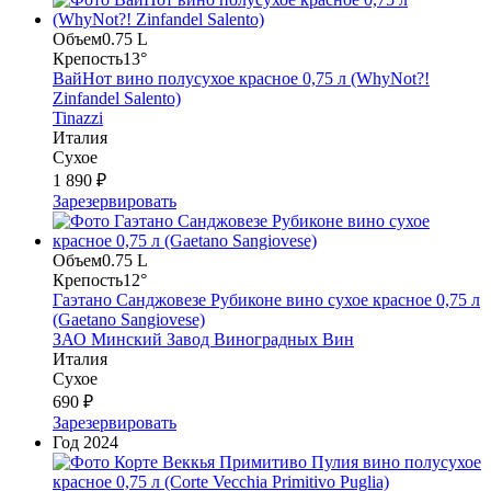
Объем
0.75 L
Крепость
13°
ВайНот вино полусухое красное 0,75 л (WhyNot?!
Zinfandel Salento)
Tinazzi
Италия
Сухое
1 890 ₽
Зарезервировать
Объем
0.75 L
Крепость
12°
Гаэтано Санджовезе Рубиконе вино сухое красное 0,75 л
(Gaetano Sangiovese)
ЗАО Минский Завод Виноградных Вин
Италия
Сухое
690 ₽
Зарезервировать
Год
2024