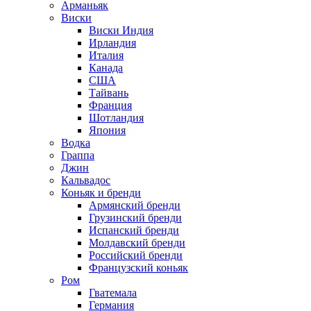
Арманьяк
Виски
Виски Индия
Ирландия
Италия
Канада
США
Тайвань
Франция
Шотландия
Япония
Водка
Граппа
Джин
Кальвадос
Коньяк и бренди
Армянский бренди
Грузинский бренди
Испанский бренди
Молдавский бренди
Российский бренди
Французский коньяк
Ром
Гватемала
Германия