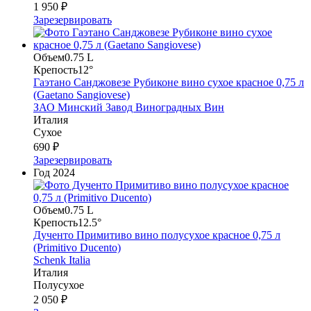
1 950 ₽
Зарезервировать
Объем
0.75 L
Крепость
12°
Гаэтано Санджовезе Рубиконе вино сухое красное 0,75 л
(Gaetano Sangiovese)
ЗАО Минский Завод Виноградных Вин
Италия
Сухое
690 ₽
Зарезервировать
Год
2024
Объем
0.75 L
Крепость
12.5°
Дученто Примитиво вино полусухое красное 0,75 л
(Primitivo Ducento)
Schenk Italia
Италия
Полусухое
2 050 ₽