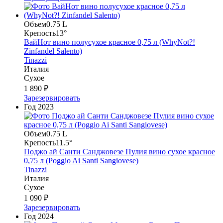
Объем
0.75 L
Крепость
13°
ВайНот вино полусухое красное 0,75 л (WhyNot?!
Zinfandel Salento)
Tinazzi
Италия
Сухое
1 890 ₽
Зарезервировать
Год
2023
Объем
0.75 L
Крепость
11.5°
Поджо ай Санти Санджовезе Пулия вино сухое красное
0,75 л (Poggio Ai Santi Sangiovese)
Tinazzi
Италия
Сухое
1 090 ₽
Зарезервировать
Год
2024