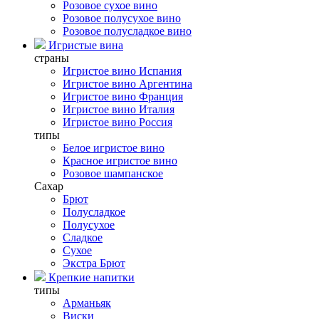
Розовое сухое вино
Розовое полусухое вино
Розовое полусладкое вино
Игристые вина
страны
Игристое вино Испания
Игристое вино Аргентина
Игристое вино Франция
Игристое вино Италия
Игристое вино Россия
типы
Белое игристое вино
Красное игристое вино
Розовое шампанское
Сахар
Брют
Полусладкое
Полусухое
Сладкое
Сухое
Экстра Брют
Крепкие напитки
типы
Арманьяк
Виски