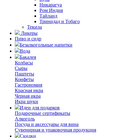
Никарагуа
Ром Индия
Тайланд
Тринидад и Тобаго
Текила
Ликеры
Пиво и сидр
Безалкогольные напитки
Вода
Бакалея
Колбасы
Сыры
Паштеты
Конфеты
Гастрономия
Красная икра
Черная икра
Икра щуки
Идеи для подарков
Подарочные сертификаты
Алкоголь
Посуда и аксессуары для вина
Сувенирная и упаковочная продукция
Скидки