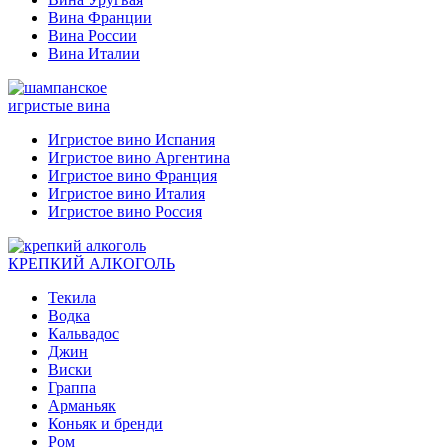
Вина Франции
Вина России
Вина Италии
игристые вина
Игристое вино Испания
Игристое вино Аргентина
Игристое вино Франция
Игристое вино Италия
Игристое вино Россия
КРЕПКИЙ АЛКОГОЛЬ
Текила
Водка
Кальвадос
Джин
Виски
Граппа
Арманьяк
Коньяк и бренди
Ром