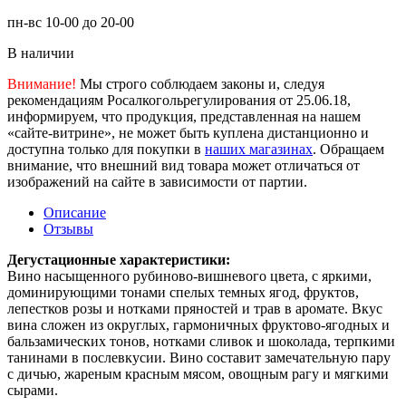
пн-вс 10-00 до 20-00
В наличии
Внимание!
Мы строго соблюдаем законы и, следуя
рекомендациям Росалкогольрегулирования от 25.06.18,
информируем, что продукция, представленная на нашем
«сайте-витрине», не может быть куплена дистанционно и
доступна только для покупки в
наших магазинах
. Обращаем
внимание, что внешний вид товара может отличаться от
изображений на сайте в зависимости от партии.
Описание
Отзывы
Дегустационные характеристики:
Вино насыщенного рубиново-вишневого цвета, с яркими,
доминирующими тонами спелых темных ягод, фруктов,
лепестков розы и нотками пряностей и трав в аромате. Вкус
вина сложен из округлых, гармоничных фруктово-ягодных и
бальзамических тонов, нотками сливок и шоколада, терпкими
танинами в послевкусии. Вино составит замечательную пару
с дичью, жареным красным мясом, овощным рагу и мягкими
сырами.