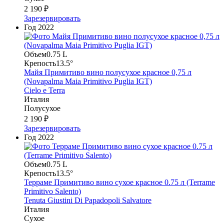
2 190 ₽
Зарезервировать
Год
2022
Объем
0.75 L
Крепость
13.5°
Майя Примитиво вино полусухое красное 0,75 л
(Novapalma Maia Primitivo Puglia IGT)
Cielo e Terra
Италия
Полусухое
2 190 ₽
Зарезервировать
Год
2022
Объем
0.75 L
Крепость
13.5°
Терраме Примитиво вино сухое красное 0.75 л (Terrame
Primitivo Salento)
Tenuta Giustini Di Papadopoli Salvatore
Италия
Сухое