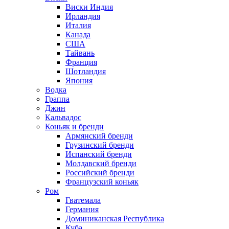
Виски Индия
Ирландия
Италия
Канада
США
Тайвань
Франция
Шотландия
Япония
Водка
Граппа
Джин
Кальвадос
Коньяк и бренди
Армянский бренди
Грузинский бренди
Испанский бренди
Молдавский бренди
Российский бренди
Французский коньяк
Ром
Гватемала
Германия
Доминиканская Республика
Куба