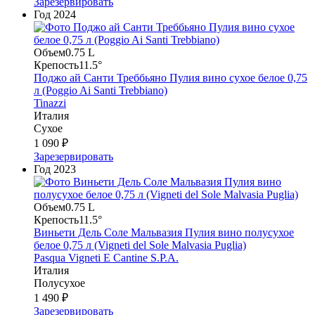
Зарезервировать
Год
2024
Объем
0.75 L
Крепость
11.5°
Поджо ай Санти Треббьяно Пулия вино сухое белое 0,75
л (Poggio Ai Santi Trebbiano)
Tinazzi
Италия
Сухое
1 090 ₽
Зарезервировать
Год
2023
Объем
0.75 L
Крепость
11.5°
Виньети Дель Соле Мальвазия Пулия вино полусухое
белое 0,75 л (Vigneti del Sole Malvasia Puglia)
Pasqua Vigneti E Cantine S.P.A.
Италия
Полусухое
1 490 ₽
Зарезервировать