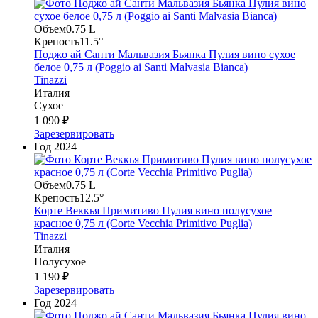
Объем
0.75 L
Крепость
11.5°
Поджо ай Санти Мальвазия Бьянка Пулия вино сухое
белое 0,75 л (Poggio ai Santi Malvasia Bianca)
Tinazzi
Италия
Сухое
1 090 ₽
Зарезервировать
Год
2024
Объем
0.75 L
Крепость
12.5°
Корте Веккья Примитиво Пулия вино полусухое
красное 0,75 л (Corte Vecchia Primitivo Puglia)
Tinazzi
Италия
Полусухое
1 190 ₽
Зарезервировать
Год
2024