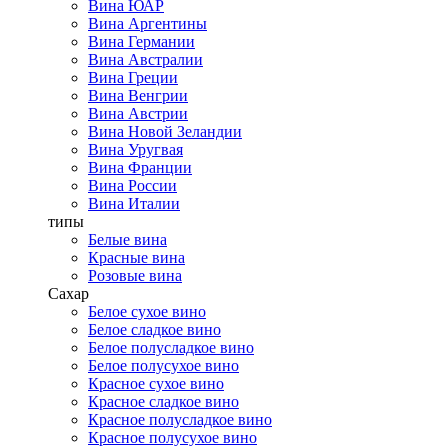
Вина ЮАР
Вина Аргентины
Вина Германии
Вина Австралии
Вина Греции
Вина Венгрии
Вина Австрии
Вина Новой Зеландии
Вина Уругвая
Вина Франции
Вина России
Вина Италии
типы
Белые вина
Красные вина
Розовые вина
Сахар
Белое сухое вино
Белое сладкое вино
Белое полусладкое вино
Белое полусухое вино
Красное сухое вино
Красное сладкое вино
Красное полусладкое вино
Красное полусухое вино