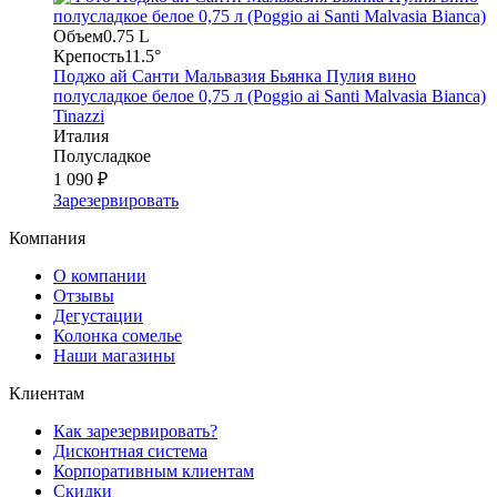
Объем
0.75 L
Крепость
11.5°
Поджо ай Санти Мальвазия Бьянка Пулия вино
полусладкое белое 0,75 л (Poggio ai Santi Malvasia Bianca)
Tinazzi
Италия
Полусладкое
1 090 ₽
Зарезервировать
Компания
О компании
Отзывы
Дегустации
Колонка сомелье
Наши магазины
Клиентам
Как зарезервировать?
Дисконтная система
Корпоративным клиентам
Скидки