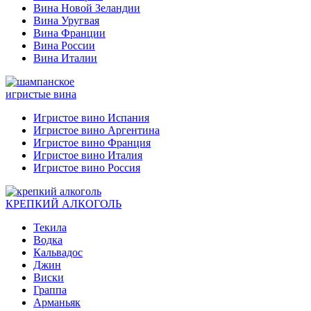
Вина Новой Зеландии
Вина Уругвая
Вина Франции
Вина России
Вина Италии
игристые вина
Игристое вино Испания
Игристое вино Аргентина
Игристое вино Франция
Игристое вино Италия
Игристое вино Россия
КРЕПКИЙ АЛКОГОЛЬ
Текила
Водка
Кальвадос
Джин
Виски
Граппа
Арманьяк