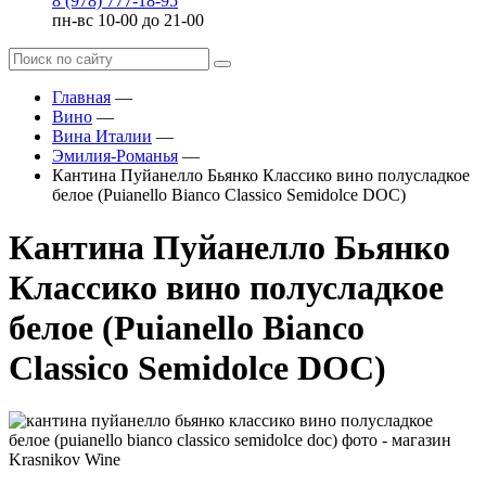
8 (978) 777-18-95
пн-вс 10-00 до 21-00
Главная
—
Вино
—
Вина Италии
—
Эмилия-Романья
—
Кантина Пуйанелло Бьянко Классико вино полусладкое
белое (Puianello Bianco Classico Semidolce DOC)
Кантина Пуйанелло Бьянко
Классико вино полусладкое
белое (Puianello Bianco
Classico Semidolce DOC)