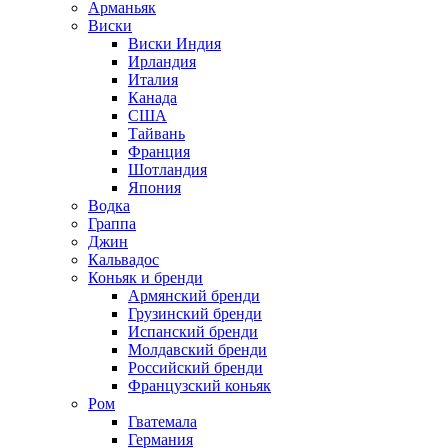
Арманьяк
Виски
Виски Индия
Ирландия
Италия
Канада
США
Тайвань
Франция
Шотландия
Япония
Водка
Граппа
Джин
Кальвадос
Коньяк и бренди
Армянский бренди
Грузинский бренди
Испанский бренди
Молдавский бренди
Российский бренди
Французский коньяк
Ром
Гватемала
Германия