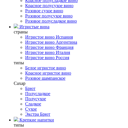
Красное полусладкое вино
Красное полусухое вино
Розовое сухое вино
Розовое полусухое вино
Розовое полусладкое вино
Игристые вина
страны
Игристое вино Испания
Игристое вино Аргентина
Игристое вино Франция
Игристое вино Италия
Игристое вино Россия
типы
Белое игристое вино
Красное игристое вино
Розовое шампанское
Сахар
Брют
Полусладкое
Полусухое
Сладкое
Сухое
Экстра Брют
Крепкие напитки
типы