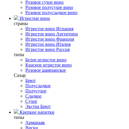
Розовое сухое вино
Розовое полусухое вино
Розовое полусладкое вино
Игристые вина
страны
Игристое вино Испания
Игристое вино Аргентина
Игристое вино Франция
Игристое вино Италия
Игристое вино Россия
типы
Белое игристое вино
Красное игристое вино
Розовое шампанское
Сахар
Брют
Полусладкое
Полусухое
Сладкое
Сухое
Экстра Брют
Крепкие напитки
типы
Арманьяк
Виски