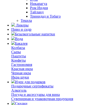
Никарагуа
Ром Индия
Тайланд
Тринидад и Тобаго
Текила
Ликеры
Пиво и сидр
Безалкогольные напитки
Вода
Бакалея
Колбасы
Сыры
Паштеты
Конфеты
Гастрономия
Красная икра
Черная икра
Икра щуки
Идеи для подарков
Подарочные сертификаты
Алкоголь
Посуда и аксессуары для вина
Сувенирная и упаковочная продукция
Скидки