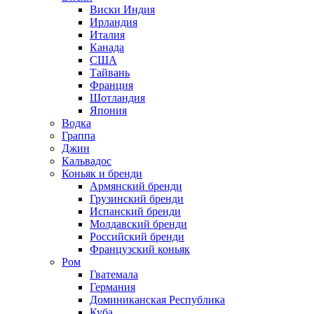
Виски Индия
Ирландия
Италия
Канада
США
Тайвань
Франция
Шотландия
Япония
Водка
Граппа
Джин
Кальвадос
Коньяк и бренди
Армянский бренди
Грузинский бренди
Испанский бренди
Молдавский бренди
Российский бренди
Французский коньяк
Ром
Гватемала
Германия
Доминиканская Республика
Куба