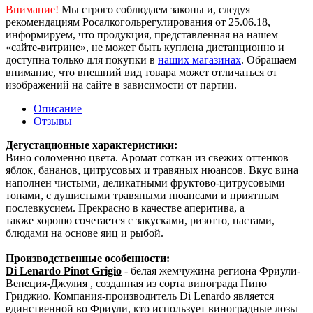
Внимание!
Мы строго соблюдаем законы и, следуя
рекомендациям Росалкогольрегулирования от 25.06.18,
информируем, что продукция, представленная на нашем
«сайте-витрине», не может быть куплена дистанционно и
доступна только для покупки в
наших магазинах
. Обращаем
внимание, что внешний вид товара может отличаться от
изображений на сайте в зависимости от партии.
Описание
Отзывы
Дегустационные характеристики:
Вино соломенно цвета. Аромат соткан из свежих оттенков
яблок, бананов, цитрусовых и травяных нюансов. Вкус вина
наполнен чистыми, деликатными фруктово-цитрусовыми
тонами, с душистыми травяными нюансами и приятным
послевкусием. Прекрасно в качестве аперитива, а
также хорошо сочетается с закусками, ризотто, пастами,
блюдами на основе яиц и рыбой.
Производственные особенности:
Di Lenardo Pinot Grigio
- белая жемчужина региона Фриули-
Венеция-Джулия , созданная из сорта винограда Пино
Гриджио. Компания-производитель Di Lenardo является
единственной во Фриули, кто использует виноградные лозы