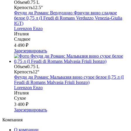
Объем
0.75 L
Крепость
12.5°
Феуди ди Романс Вердуццио Фриули вино сладкое
белое 0,75 л (I Feudi di Romans Verduzzo Venezia-Giulia
IGT)
Lorenzon Enzo
Италия
Сладкое
4 490 ₽
Зарезервировать
Объем
0.75 L
Крепость
12°
Феуди ди Романс Мальвазия вино сухое белое 0,75 л (I
Feudi di Romans Malvasia Friuli Isonzo)
Lorenzon Enzo
Италия
Сухое
3 400 ₽
Зарезервировать
Компания
О компании