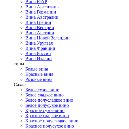
Вина ЮАР
Вина Аргентины
Вина Германии
Вина Австралии
Вина Греции
Вина Венгрии
Вина Австрии
Вина Новой Зеландии
Вина Уругвая
Вина Франции
Вина России
Вина Италии
типы
Белые вина
Красные вина
Розовые вина
Сахар
Белое сухое вино
Белое сладкое вино
Белое полусладкое вино
Белое полусухое вино
Красное сухое вино
Красное сладкое вино
Красное полусладкое вино
Красное полусухое вино