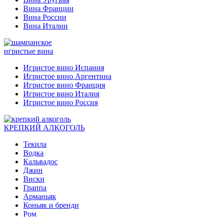
Вина Франции
Вина России
Вина Италии
игристые вина
Игристое вино Испания
Игристое вино Аргентина
Игристое вино Франция
Игристое вино Италия
Игристое вино Россия
КРЕПКИЙ АЛКОГОЛЬ
Текила
Водка
Кальвадос
Джин
Виски
Граппа
Арманьяк
Коньяк и бренди
Ром