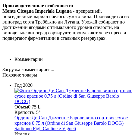
Производственные особенности:
Monte Cicogna Imperiale Lugana
- прекрасный,
повседневный вариант белого сухого вина. Производится из
виноград сорта Треббьяно ди Лугана. Урожай собирают по
достижении ягодами оптимального уровня спелости, на
винодельне виноград сортируют, пропускают через пресс и
подвергают ферментации в стальных резервуарах.
Комментарии
Загрузка комментариев...
Похожие товары
Год
2020
Объем
0.75 L
Крепость
15°
Ордине Ди Сан Джузеппе Бароло вино сортовое сухое
красное 0,75 л (Ordine di San Giuseppe Barolo DOCG)
Sartirano Figli Cantine e Vigneti
Италия