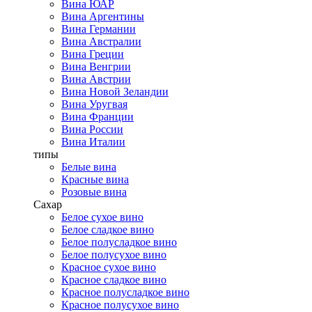
Вина ЮАР
Вина Аргентины
Вина Германии
Вина Австралии
Вина Греции
Вина Венгрии
Вина Австрии
Вина Новой Зеландии
Вина Уругвая
Вина Франции
Вина России
Вина Италии
типы
Белые вина
Красные вина
Розовые вина
Сахар
Белое сухое вино
Белое сладкое вино
Белое полусладкое вино
Белое полусухое вино
Красное сухое вино
Красное сладкое вино
Красное полусладкое вино
Красное полусухое вино