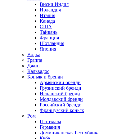
Виски Индия
Ирландия
Италия
Канада
США
Тайвань
Франция
Шотландия
Япония
Водка
Граппа
Джин
Кальвадос
Коньяк и бренди
Армянский бренди
Грузинский бренди
Испанский бренди
Молдавский бренди
Российский бренди
Французский коньяк
Ром
Гватемала
Германия
Доминиканская Республика
Куба