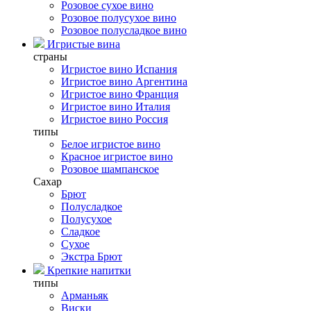
Розовое сухое вино
Розовое полусухое вино
Розовое полусладкое вино
Игристые вина
страны
Игристое вино Испания
Игристое вино Аргентина
Игристое вино Франция
Игристое вино Италия
Игристое вино Россия
типы
Белое игристое вино
Красное игристое вино
Розовое шампанское
Сахар
Брют
Полусладкое
Полусухое
Сладкое
Сухое
Экстра Брют
Крепкие напитки
типы
Арманьяк
Виски