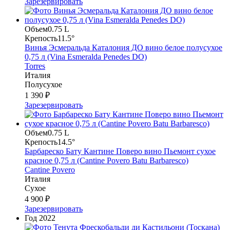
Зарезервировать
Объем
0.75 L
Крепость
11.5°
Винья Эсмеральда Каталония ДО вино белое полусухое
0,75 л (Vina Esmeralda Penedes DO)
Torres
Италия
Полусухое
1 390 ₽
Зарезервировать
Объем
0.75 L
Крепость
14.5°
Барбареско Бату Кантине Поверо вино Пьемонт сухое
красное 0,75 л (Cantine Povero Batu Barbaresco)
Cantine Povero
Италия
Сухое
4 900 ₽
Зарезервировать
Год
2022