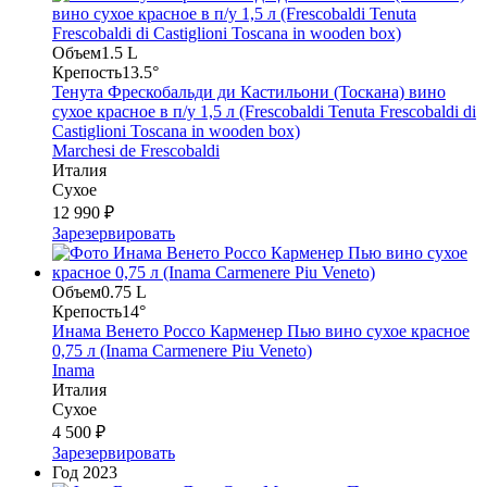
Объем
1.5 L
Крепость
13.5°
Тенута Фрескобальди ди Кастильони (Тоскана) вино
сухое красное в п/у 1,5 л (Frescobaldi Tenuta Frescobaldi di
Castiglioni Toscana in wooden box)
Marchesi de Frescobaldi
Италия
Сухое
12 990 ₽
Зарезервировать
Объем
0.75 L
Крепость
14°
Инама Венето Россо Карменер Пью вино сухое красное
0,75 л (Inama Carmenere Piu Veneto)
Inama
Италия
Сухое
4 500 ₽
Зарезервировать
Год
2023