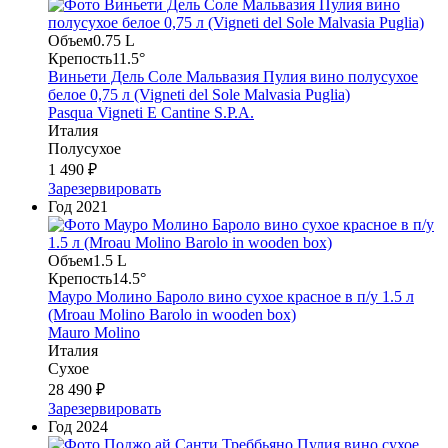
Объем
0.75 L
Крепость
11.5°
Виньети Дель Соле Мальвазия Пулия вино полусухое
белое 0,75 л (Vigneti del Sole Malvasia Puglia)
Pasqua Vigneti E Cantine S.P.A.
Италия
Полусухое
1 490 ₽
Зарезервировать
Год
2021
Объем
1.5 L
Крепость
14.5°
Мауро Молино Бароло вино сухое красное в п/у 1.5 л
(Mroau Molino Barolo in wooden box)
Mauro Molino
Италия
Сухое
28 490 ₽
Зарезервировать
Год
2024