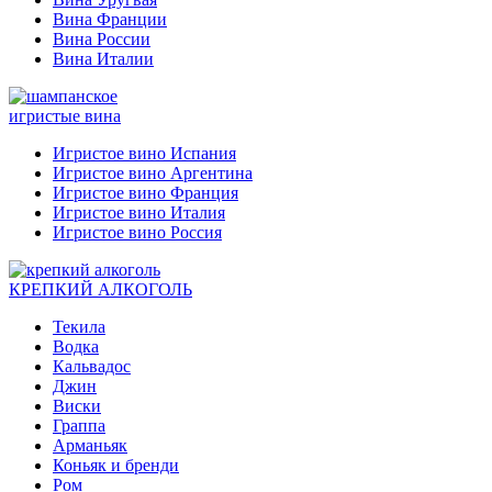
Вина Франции
Вина России
Вина Италии
игристые вина
Игристое вино Испания
Игристое вино Аргентина
Игристое вино Франция
Игристое вино Италия
Игристое вино Россия
КРЕПКИЙ АЛКОГОЛЬ
Текила
Водка
Кальвадос
Джин
Виски
Граппа
Арманьяк
Коньяк и бренди
Ром