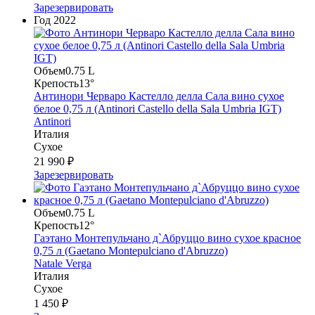
Зарезервировать
Год
2022
Объем
0.75 L
Крепость
13°
Антинори Черваро Кастелло делла Сала вино сухое
белое 0,75 л (Antinori Castello della Sala Umbria IGT)
Antinori
Италия
Сухое
21 990 ₽
Зарезервировать
Объем
0.75 L
Крепость
12°
Гаэтано Монтепульчано д`Абруццо вино сухое красное
0,75 л (Gaetano Montepulciano d'Abruzzo)
Natale Verga
Италия
Сухое
1 450 ₽