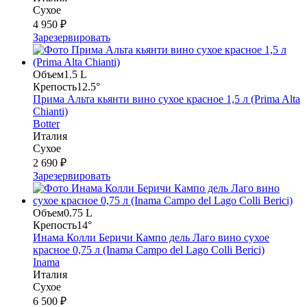
Сухое
4 950 ₽
Зарезервировать
Объем
1.5 L
Крепость
12.5°
Прима Альта кьянти вино сухое красное 1,5 л (Prima Alta
Chianti)
Botter
Италия
Сухое
2 690 ₽
Зарезервировать
Объем
0.75 L
Крепость
14°
Инама Колли Беричи Кампо дель Лаго вино сухое
красное 0,75 л (Inama Campo del Lago Colli Berici)
Inama
Италия
Сухое
6 500 ₽