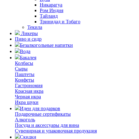
Никарагуа
Ром Индия
Тайланд
Тринидад и Тобаго
Текила
Ликеры
Пиво и сидр
Безалкогольные напитки
Вода
Бакалея
Колбасы
Сыры
Паштеты
Конфеты
Гастрономия
Красная икра
Черная икра
Икра щуки
Идеи для подарков
Подарочные сертификаты
Алкоголь
Посуда и аксессуары для вина
Сувенирная и упаковочная продукция
Скидки