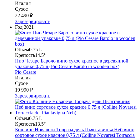
Италия
Сухое
22 490 ₽
Зарезервировать
Год
2021
Объем
0.75 L
Крепость
14.5°
Пио Чезаре Бароло вино сухое красное в деревянной
упаковке 0,75 л (Pio Cesare Barolo in wooden box)
Pio Cesare
Италия
Сухое
19 990 ₽
Зарезервировать
Объем
0.75 L
Крепость
13.5°
Коллине Новарези Торрача дель Пьянтавинья Неб вино
сортовое сухое красное 0,75 л (Colline Novaresi Torraccia