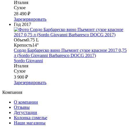
Италия
Сухое
28 490 ₽
Зарезервировать
Год
2017
Объем
0.75 L
Крепость
14°
Сордо Барбареско вино Пьемонт сухое красное 2017 0,75
л (Sordo Giovanni Barbaresco DOCG 2017)
Sordo Giovanni
Италия
Сухое
3 900 ₽
Зарезервировать
Компания
О компании
Отзывы
Дегустации
Колонка сомелье
Наши магазины