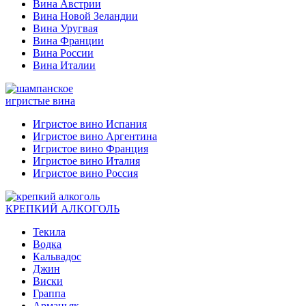
Вина Австрии
Вина Новой Зеландии
Вина Уругвая
Вина Франции
Вина России
Вина Италии
игристые вина
Игристое вино Испания
Игристое вино Аргентина
Игристое вино Франция
Игристое вино Италия
Игристое вино Россия
КРЕПКИЙ АЛКОГОЛЬ
Текила
Водка
Кальвадос
Джин
Виски
Граппа
Арманьяк