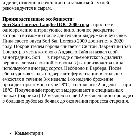
и дичи, отлично в сочетании с итальянской кухней,
рекомендуется к сырам.
Производственные особенности:
Sori San Lorenzo Langhe DOC 2000 года
- простое и
одновременно интригующее вино, полное раскрытие
которого возможно после длительной выдержки в бутылке.
Пика своего вкуса Sori San Lorenzo 2000 достигнет к 2020
году. Покровителем города считается Святой Лаврентий (San
Lorenzo), в честь которого Анджело Гайя и назвал свой
виноградник. Sori — в переводе с пьемонтского диалекта —
вершина холма с южной стороны. Для производства вина
используют виноград сортов Неббиоло и Барбера. После
сбора урожая ягоды подвергают ферментации в стальных
емкостях в течение 3-х недель: 1-ю неделю брожение
проходит при температуре 28°C, а остальные 2 недели — при
18°C. Полученный продукт выдерживают в специальных
бочках (барриках) 12 месяцев и ещё 12 месяцев вино проводит
в больших дубовых бочках до окончания процесса старения.
Комментарии