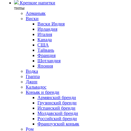
Крепкие напитки
типы
Арманьяк
Виски
Виски Индия
Ирландия
Италия
Канада
США
Тайвань
Франция
Шотландия
Япония
Водка
Граппа
Джин
Кальвадос
Коньяк и бренди
Армянский бренди
Грузинский бренди
Испанский бренди
Молдавский бренди
Российский бренди
Французский коньяк
Ром