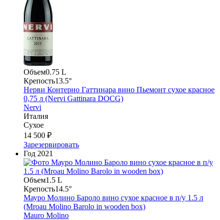
Объем
0.75 L
Крепость
13.5°
Нерви Контерно Гаттинара вино Пьемонт сухое красное
0,75 л (Nervi Gattinara DOCG)
Nervi
Италия
Сухое
14 500 ₽
Зарезервировать
Год
2021
Объем
1.5 L
Крепость
14.5°
Мауро Молино Бароло вино сухое красное в п/у 1.5 л
(Mroau Molino Barolo in wooden box)
Mauro Molino