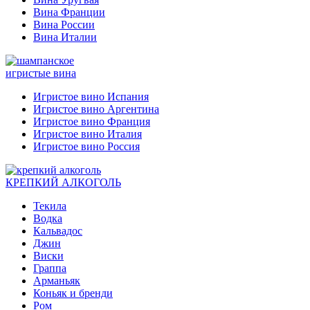
Вина Франции
Вина России
Вина Италии
игристые вина
Игристое вино Испания
Игристое вино Аргентина
Игристое вино Франция
Игристое вино Италия
Игристое вино Россия
КРЕПКИЙ АЛКОГОЛЬ
Текила
Водка
Кальвадос
Джин
Виски
Граппа
Арманьяк
Коньяк и бренди
Ром