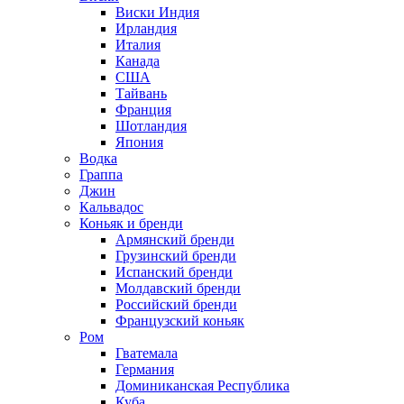
Виски Индия
Ирландия
Италия
Канада
США
Тайвань
Франция
Шотландия
Япония
Водка
Граппа
Джин
Кальвадос
Коньяк и бренди
Армянский бренди
Грузинский бренди
Испанский бренди
Молдавский бренди
Российский бренди
Французский коньяк
Ром
Гватемала
Германия
Доминиканская Республика
Куба