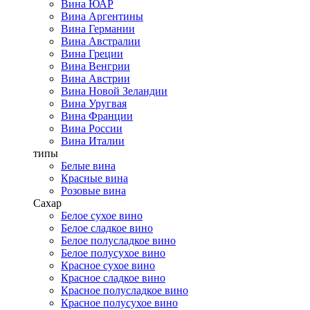
Вина ЮАР
Вина Аргентины
Вина Германии
Вина Австралии
Вина Греции
Вина Венгрии
Вина Австрии
Вина Новой Зеландии
Вина Уругвая
Вина Франции
Вина России
Вина Италии
типы
Белые вина
Красные вина
Розовые вина
Сахар
Белое сухое вино
Белое сладкое вино
Белое полусладкое вино
Белое полусухое вино
Красное сухое вино
Красное сладкое вино
Красное полусладкое вино
Красное полусухое вино