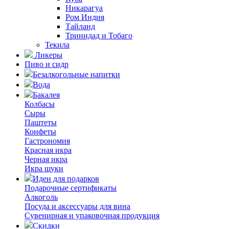
Никарагуа
Ром Индия
Тайланд
Тринидад и Тобаго
Текила
Ликеры
Пиво и сидр
Безалкогольные напитки
Вода
Бакалея
Колбасы
Сыры
Паштеты
Конфеты
Гастрономия
Красная икра
Черная икра
Икра щуки
Идеи для подарков
Подарочные сертификаты
Алкоголь
Посуда и аксессуары для вина
Сувенирная и упаковочная продукция
Скидки