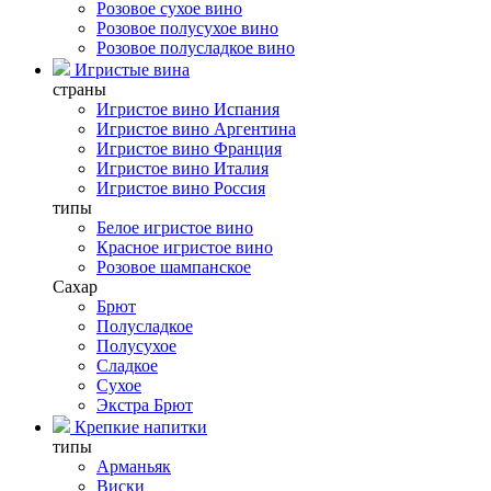
Розовое сухое вино
Розовое полусухое вино
Розовое полусладкое вино
Игристые вина
страны
Игристое вино Испания
Игристое вино Аргентина
Игристое вино Франция
Игристое вино Италия
Игристое вино Россия
типы
Белое игристое вино
Красное игристое вино
Розовое шампанское
Сахар
Брют
Полусладкое
Полусухое
Сладкое
Сухое
Экстра Брют
Крепкие напитки
типы
Арманьяк
Виски