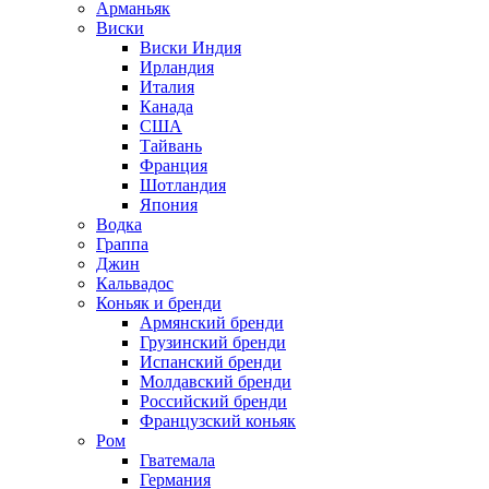
Арманьяк
Виски
Виски Индия
Ирландия
Италия
Канада
США
Тайвань
Франция
Шотландия
Япония
Водка
Граппа
Джин
Кальвадос
Коньяк и бренди
Армянский бренди
Грузинский бренди
Испанский бренди
Молдавский бренди
Российский бренди
Французский коньяк
Ром
Гватемала
Германия