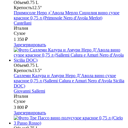
Объем
0.75 L
Крепость
12.5°
Примосоле Неро д`Авола Мерло Сицилия вино сухое
красное 0,75 л (Primosole Nero d'Avola Merlot)
Castellani
Италия
Сухое
1 350 ₽
Зарезервировать
Объем
0.75 L
Крепость
13.5°
Саллеми Калура и Амури Неро Д’Авола вино сухое
красное 0,75 л (Sallemi Calura e Amuri Nero d'Avola Sicilia
DOC)
Giovanni Sallemi
Италия
Сухое
3 800 ₽
Зарезервировать