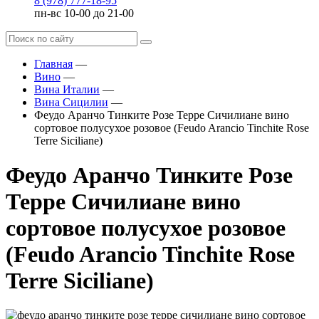
8 (978) 777-18-95
пн-вс 10-00 до 21-00
Главная
—
Вино
—
Вина Италии
—
Вина Сицилии
—
Феудо Аранчо Тинките Розе Терре Сичилиане вино
сортовое полусухое розовое (Feudo Arancio Tinchite Rose
Terre Siciliane)
Феудо Аранчо Тинките Розе
Терре Сичилиане вино
сортовое полусухое розовое
(Feudo Arancio Tinchite Rose
Terre Siciliane)