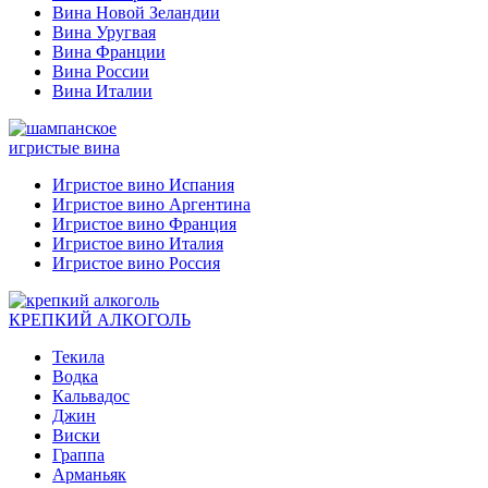
Вина Новой Зеландии
Вина Уругвая
Вина Франции
Вина России
Вина Италии
игристые вина
Игристое вино Испания
Игристое вино Аргентина
Игристое вино Франция
Игристое вино Италия
Игристое вино Россия
КРЕПКИЙ АЛКОГОЛЬ
Текила
Водка
Кальвадос
Джин
Виски
Граппа
Арманьяк