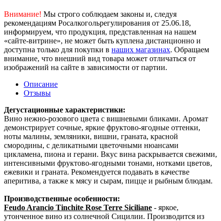
Внимание!
Мы строго соблюдаем законы и, следуя
рекомендациям Росалкогольрегулирования от 25.06.18,
информируем, что продукция, представленная на нашем
«сайте-витрине», не может быть куплена дистанционно и
доступна только для покупки в
наших магазинах
. Обращаем
внимание, что внешний вид товара может отличаться от
изображений на сайте в зависимости от партии.
Описание
Отзывы
Дегустационные характеристики:
Вино нежно-розового цвета с вишневыми бликами. Аромат
демонстрирует сочные, яркие фруктово-ягодные оттенки,
ноты малины, земляники, вишни, граната, красной
смородины, с деликатными цветочными нюансами
цикламена, пиона и герани. Вкус вина раскрывается свежими,
интенсивными фруктово-ягодными тонами, нотками цветов,
ежевики и граната. Рекомендуется подавать в качестве
аперитива, а также к мясу и сырам, пицце и рыбным блюдам.
Производственные особенности:
Feudo Arancio Tinchite Rose Terre Siciliane
- яркое,
утонченное вино из солнечной Сицилии. Производится из