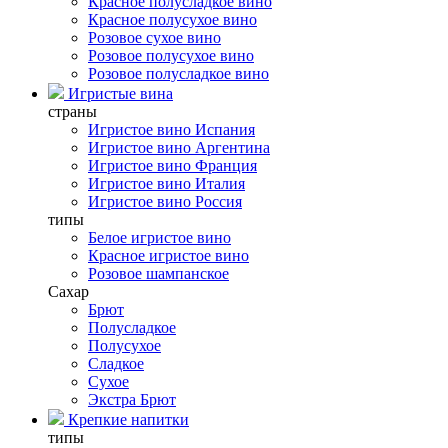
Красное полусладкое вино
Красное полусухое вино
Розовое сухое вино
Розовое полусухое вино
Розовое полусладкое вино
Игристые вина
страны
Игристое вино Испания
Игристое вино Аргентина
Игристое вино Франция
Игристое вино Италия
Игристое вино Россия
типы
Белое игристое вино
Красное игристое вино
Розовое шампанское
Сахар
Брют
Полусладкое
Полусухое
Сладкое
Сухое
Экстра Брют
Крепкие напитки
типы