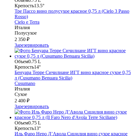
Объем
0.75 L
Крепость
13.5°
Тре Пассо вино полусухое красное 0,75 л (Cielo 3 Passo
Rosso)
Cielo e Terra
Италия
Полусухое
2 350 ₽
Зарезервировать
Объем
0.75 L
Крепость
14°
Бенуара Терре Сичилиане ИГТ вино красное сухое 0,75
л (Cusumano Benuara Sicilia)
Cusumano
Италия
Сухое
2 400 ₽
Зарезервировать
Объем
0.75 L
Крепость
13°
Иль Фаро Неро Д’Авола Сицилия вино сухое красное