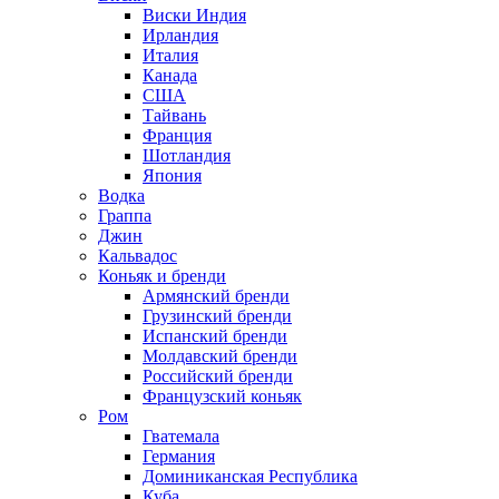
Виски Индия
Ирландия
Италия
Канада
США
Тайвань
Франция
Шотландия
Япония
Водка
Граппа
Джин
Кальвадос
Коньяк и бренди
Армянский бренди
Грузинский бренди
Испанский бренди
Молдавский бренди
Российский бренди
Французский коньяк
Ром
Гватемала
Германия
Доминиканская Республика
Куба