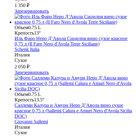
1 350 ₽
Зарезервировать
Объем
0.75 L
Крепость
13°
Иль Фаро Неро Д’Авола Сицилия вино сухое красное
0,75 л (Il Faro Nero d'Avola Terre Siciliane)
Schenk Italia
Италия
Сухое
2 050 ₽
Зарезервировать
Объем
0.75 L
Крепость
13.5°
Саллеми Калура и Амури Неро Д’Авола вино сухое
красное 0,75 л (Sallemi Calura e Amuri Nero d'Avola Sicilia
DOC)
Giovanni Sallemi
Италия
Сухое