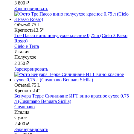
3 800 ₽
Зарезервировать
Объем
0.75 L
Крепость
13.5°
Тре Пассо вино полусухое красное 0,75 л (Cielo 3 Passo
Rosso)
Cielo e Terra
Италия
Полусухое
2 350 ₽
Зарезервировать
Объем
0.75 L
Крепость
14°
Бенуара Терре Сичилиане ИГТ вино красное сухое 0,75
л (Cusumano Benuara Sicilia)
Cusumano
Италия
Сухое
2 400 ₽
Зарезервировать