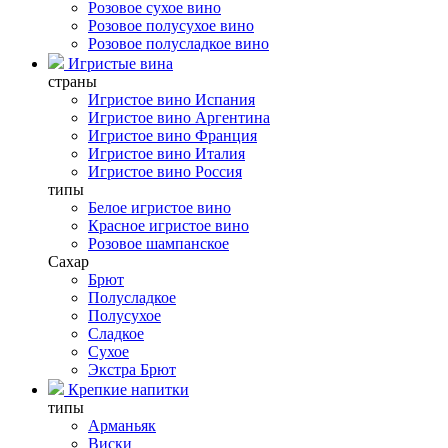
Розовое сухое вино
Розовое полусухое вино
Розовое полусладкое вино
Игристые вина
страны
Игристое вино Испания
Игристое вино Аргентина
Игристое вино Франция
Игристое вино Италия
Игристое вино Россия
типы
Белое игристое вино
Красное игристое вино
Розовое шампанское
Сахар
Брют
Полусладкое
Полусухое
Сладкое
Сухое
Экстра Брют
Крепкие напитки
типы
Арманьяк
Виски