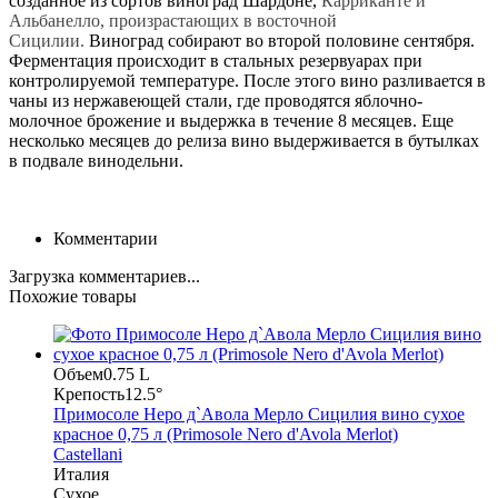
созданное из сортов виноград Шардоне,
Карриканте и
Альбанелло, произрастающих в восточной
Сицилии.
Виноград собирают во второй половине сентября.
Ферментация происходит в стальных резервуарах при
контролируемой температуре. После этого вино разливается в
чаны из нержавеющей стали, где проводятся яблочно-
молочное брожение и выдержка в течение 8 месяцев. Еще
несколько месяцев до релиза вино выдерживается в бутылках
в подвале винодельни.
Комментарии
Загрузка комментариев...
Похожие товары
Объем
0.75 L
Крепость
12.5°
Примосоле Неро д`Авола Мерло Сицилия вино сухое
красное 0,75 л (Primosole Nero d'Avola Merlot)
Castellani
Италия
Сухое