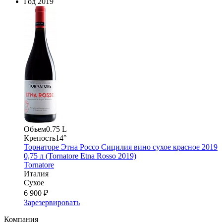
Год
2019
Объем
0.75 L
Крепость
14°
Торнаторе Этна Россо Сицилия вино сухое красное 2019
0,75 л (Tornatore Etna Rosso 2019)
Tornatore
Италия
Сухое
6 900 ₽
Зарезервировать
Компания