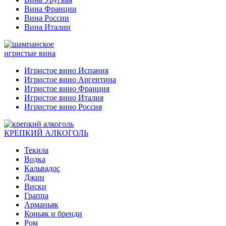
Вина Франции
Вина России
Вина Италии
игристые вина
Игристое вино Испания
Игристое вино Аргентина
Игристое вино Франция
Игристое вино Италия
Игристое вино Россия
КРЕПКИЙ АЛКОГОЛЬ
Текила
Водка
Кальвадос
Джин
Виски
Граппа
Арманьяк
Коньяк и бренди
Ром