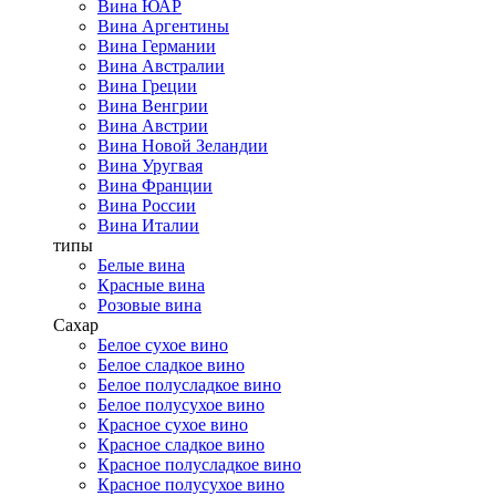
Вина ЮАР
Вина Аргентины
Вина Германии
Вина Австралии
Вина Греции
Вина Венгрии
Вина Австрии
Вина Новой Зеландии
Вина Уругвая
Вина Франции
Вина России
Вина Италии
типы
Белые вина
Красные вина
Розовые вина
Сахар
Белое сухое вино
Белое сладкое вино
Белое полусладкое вино
Белое полусухое вино
Красное сухое вино
Красное сладкое вино
Красное полусладкое вино
Красное полусухое вино