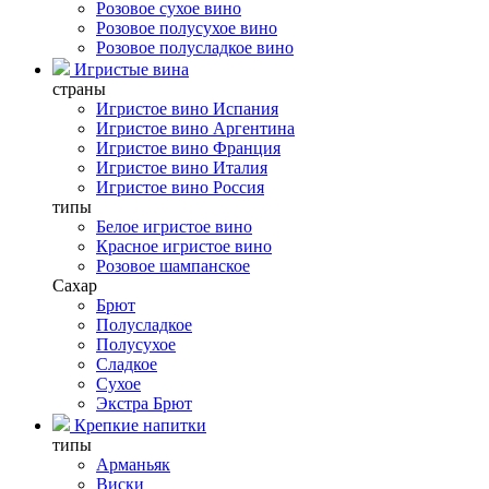
Розовое сухое вино
Розовое полусухое вино
Розовое полусладкое вино
Игристые вина
страны
Игристое вино Испания
Игристое вино Аргентина
Игристое вино Франция
Игристое вино Италия
Игристое вино Россия
типы
Белое игристое вино
Красное игристое вино
Розовое шампанское
Сахар
Брют
Полусладкое
Полусухое
Сладкое
Сухое
Экстра Брют
Крепкие напитки
типы
Арманьяк
Виски