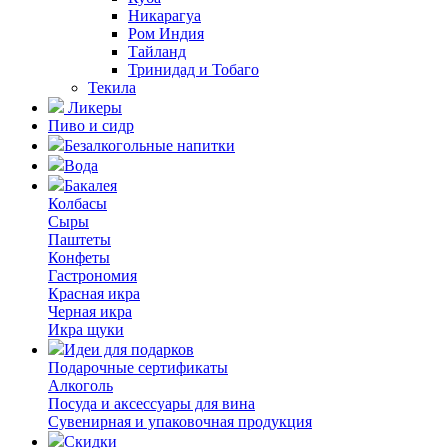
Никарагуа
Ром Индия
Тайланд
Тринидад и Тобаго
Текила
Ликеры
Пиво и сидр
Безалкогольные напитки
Вода
Бакалея
Колбасы
Сыры
Паштеты
Конфеты
Гастрономия
Красная икра
Черная икра
Икра щуки
Идеи для подарков
Подарочные сертификаты
Алкоголь
Посуда и аксессуары для вина
Сувенирная и упаковочная продукция
Скидки