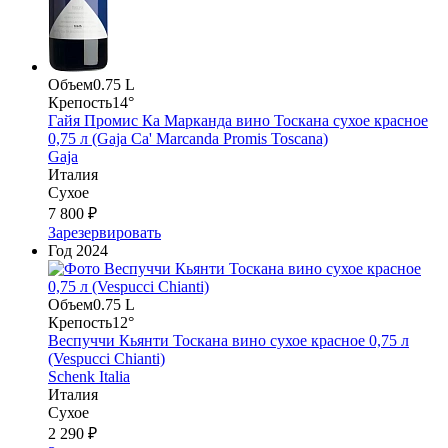
Объем
0.75 L
Крепость
14°
Гайя Промис Ка Марканда вино Тоскана сухое красное
0,75 л (Gaja Ca' Marcanda Promis Toscana)
Gaja
Италия
Сухое
7 800 ₽
Зарезервировать
Год
2024
Объем
0.75 L
Крепость
12°
Веспуччи Кьянти Тоскана вино сухое красное 0,75 л
(Vespucci Chianti)
Schenk Italia
Италия
Сухое
2 290 ₽