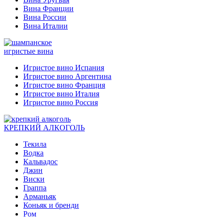
Вина Франции
Вина России
Вина Италии
игристые вина
Игристое вино Испания
Игристое вино Аргентина
Игристое вино Франция
Игристое вино Италия
Игристое вино Россия
КРЕПКИЙ АЛКОГОЛЬ
Текила
Водка
Кальвадос
Джин
Виски
Граппа
Арманьяк
Коньяк и бренди
Ром