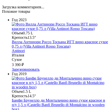
Загрузка комментариев...
Похожие товары
Год
2023
Объем
0.75 L
Крепость
13.5°
Вилла Антинори Россо Тоскана ИГТ вино красное сухое
0,75 л (Villa Antinori Rosso Toscana)
Antinori
Италия
Сухое
3 390 ₽
Зарезервировать
Год
2019
Объем
1.5 L
Крепость
14.5°
Банфи Брунелло ди Монтальчино вино сухое красное в
п/у 1,5 л (Castello Banfi Brunello di Montalcino in wooden
box)