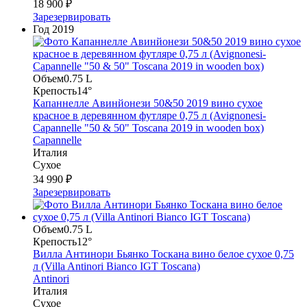
18 900 ₽
Зарезервировать
Год
2019
Объем
0.75 L
Крепость
14°
Капаннелле Авинйонези 50&50 2019 вино сухое
красное в деревянном футляре 0,75 л (Avignonesi-
Capannelle "50 & 50" Toscana 2019 in wooden box)
Capannelle
Италия
Сухое
34 990 ₽
Зарезервировать
Объем
0.75 L
Крепость
12°
Вилла Антинори Бьянко Тоскана вино белое сухое 0,75
л (Villa Antinori Bianco IGT Toscana)
Antinori
Италия
Сухое