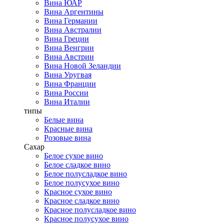
Вина ЮАР
Вина Аргентины
Вина Германии
Вина Австралии
Вина Греции
Вина Венгрии
Вина Австрии
Вина Новой Зеландии
Вина Уругвая
Вина Франции
Вина России
Вина Италии
типы
Белые вина
Красные вина
Розовые вина
Сахар
Белое сухое вино
Белое сладкое вино
Белое полусладкое вино
Белое полусухое вино
Красное сухое вино
Красное сладкое вино
Красное полусладкое вино
Красное полусухое вино