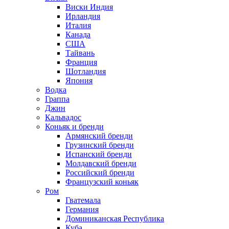
Виски Индия
Ирландия
Италия
Канада
США
Тайвань
Франция
Шотландия
Япония
Водка
Граппа
Джин
Кальвадос
Коньяк и бренди
Армянский бренди
Грузинский бренди
Испанский бренди
Молдавский бренди
Российский бренди
Французский коньяк
Ром
Гватемала
Германия
Доминиканская Республика
Куба