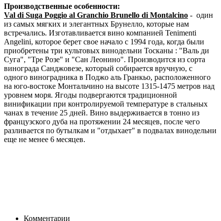
Производственные особенности:
Val di Suga Poggio al Granchio Brunello di Montalcino
- один
из самых мягких и элегантных Брунелло, которые нам
встречались. Изготавливается вино компанией Tenimenti
Angelini, которое берет свое начало с 1994 года, когда были
приобретены три культовых винодельни Тосканы : "Валь ди
Суга", "Тре Розе" и "Сан Леонино". Производится из сорта
винограда Санджовезе, который собирается вручную, с
одного виноградника в Поджо аль Гранкьо, расположенного
на юго-востоке Монтальчино на высоте 1315-1475 метров над
уровнем моря. Ягоды подвергаются традиционной
винификации при контролируемой температуре в стальных
чанах в течение 25 дней. Вино выдерживается в тонно из
французского дуба на протяжении 24 месяцев, после чего
разливается по бутылкам и "отдыхает" в подвалах винодельни
еще не менее 6 месяцев.
Комментарии