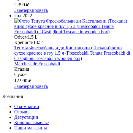
2 390 ₽
Зарезервировать
Год
2022
Объем
1.5 L
Крепость
13.5°
Тенута Фрескобальди ди Кастильони (Тоскана) вино
сухое красное в п/у 1,5 л (Frescobaldi Tenuta Frescobaldi di
Castiglioni Toscana in wooden box)
Marchesi de Frescobaldi
Италия
Сухое
12 990 ₽
Зарезервировать
Компания
О компании
Отзывы
Дегустации
Колонка сомелье
Наши магазины