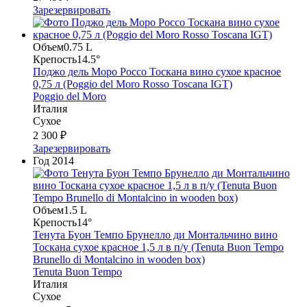
Зарезервировать
Объем
0.75 L
Крепость
14.5°
Поджо дель Моро Россо Тоскана вино сухое красное
0,75 л (Poggio del Moro Rosso Toscana IGT)
Poggio del Moro
Италия
Сухое
2 300 ₽
Зарезервировать
Год
2014
Объем
1.5 L
Крепость
14°
Тенута Буон Темпо Брунелло ди Монтальчино вино
Тоскана сухое красное 1,5 л в п/у (Tenuta Buon Tempo
Brunello di Montalcino in wooden box)
Tenuta Buon Tempo
Италия
Сухое