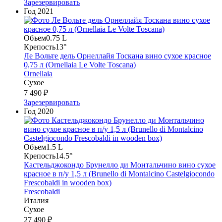
Зарезервировать
Год
2021
Объем
0.75 L
Крепость
13°
Ле Вольте дель Орнеллайя Тоскана вино сухое красное
0,75 л (Ornellaia Le Volte Toscana)
Ornellaia
Сухое
7 490 ₽
Зарезервировать
Год
2020
Объем
1.5 L
Крепость
14.5°
Кастельджокондо Брунелло ди Монтальчино вино сухое
красное в п/у 1,5 л (Brunello di Montalcino Castelgiocondo
Frescobaldi in wooden box)
Frescobaldi
Италия
Сухое
27 490 ₽