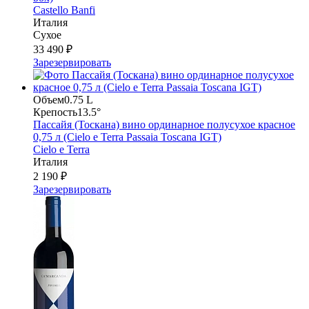
Castello Banfi
Италия
Сухое
33 490 ₽
Зарезервировать
Объем
0.75 L
Крепость
13.5°
Пассайя (Тоскана) вино ординарное полусухое красное
0,75 л (Cielo e Terra Passaia Toscana IGT)
Cielo e Terra
Италия
2 190 ₽
Зарезервировать