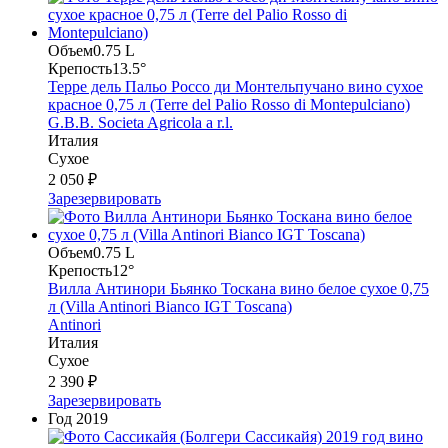
Объем
0.75 L
Крепость
13.5°
Терре дель Пальо Россо ди Монтельпучано вино сухое
красное 0,75 л (Terre del Palio Rosso di Montepulciano)
G.B.B. Societa Agricola a r.l.
Италия
Сухое
2 050 ₽
Зарезервировать
Объем
0.75 L
Крепость
12°
Вилла Антинори Бьянко Тоскана вино белое сухое 0,75
л (Villa Antinori Bianco IGT Toscana)
Antinori
Италия
Сухое
2 390 ₽
Зарезервировать
Год
2019