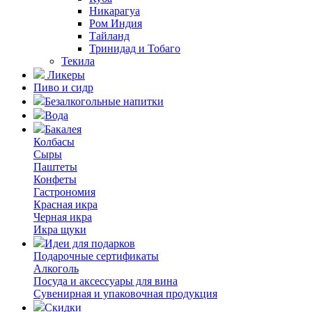
Никарагуа
Ром Индия
Тайланд
Тринидад и Тобаго
Текила
Ликеры
Пиво и сидр
Безалкогольные напитки
Вода
Бакалея
Колбасы
Сыры
Паштеты
Конфеты
Гастрономия
Красная икра
Черная икра
Икра щуки
Идеи для подарков
Подарочные сертификаты
Алкоголь
Посуда и аксессуары для вина
Сувенирная и упаковочная продукция
Скидки