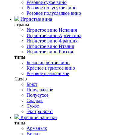
Розовое сухое вино
Розовое полусухое вино
Розовое полусладкое вино
Игристые вина
страны
Игристое вино Испания
Игристое вино Аргентина
Игристое вино Франция
Игристое вино Италия
Игристое вино Россия
типы
Белое игристое вино
Красное игристое вино
Розовое шампанское
Сахар
Брют
Полусладкое
Полусухое
Сладкое
Сухое
Экстра Брют
Крепкие напитки
типы
Арманьяк
Виски