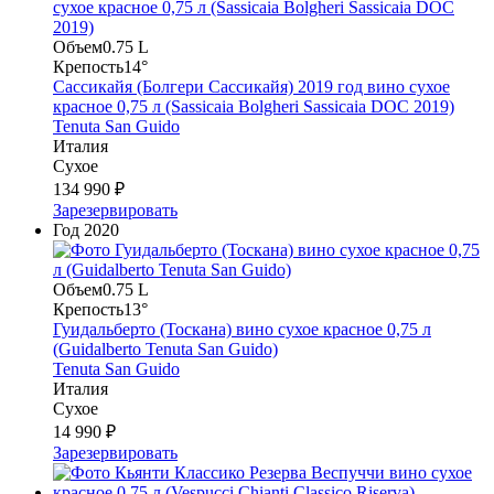
Объем
0.75 L
Крепость
14°
Сассикайя (Болгери Сассикайя) 2019 год вино сухое
красное 0,75 л (Sassicaia Bolgheri Sassicaia DOC 2019)
Tenuta San Guido
Италия
Сухое
134 990 ₽
Зарезервировать
Год
2020
Объем
0.75 L
Крепость
13°
Гуидальберто (Тоскана) вино сухое красное 0,75 л
(Guidalberto Tenuta San Guido)
Tenuta San Guido
Италия
Сухое
14 990 ₽
Зарезервировать