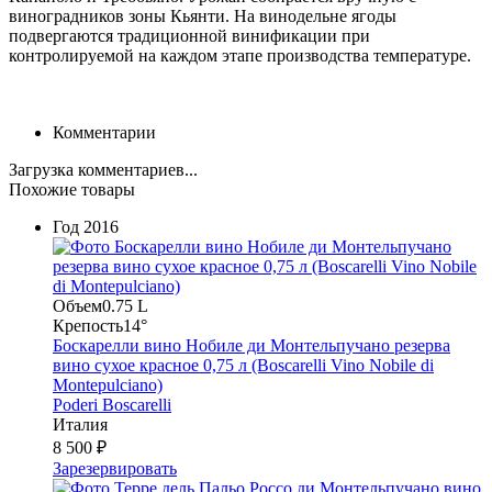
виноградников зоны Кьянти. На винодельне ягоды
подвергаются традиционной винификации при
контролируемой на каждом этапе производства температуре.
Комментарии
Загрузка комментариев...
Похожие товары
Год
2016
Объем
0.75 L
Крепость
14°
Боскарелли вино Нобиле ди Монтельпучано резерва
вино сухое красное 0,75 л (Boscarelli Vino Nobile di
Montepulciano)
Poderi Boscarelli
Италия
8 500 ₽
Зарезервировать