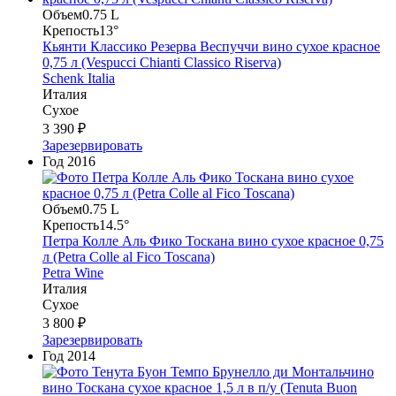
Объем
0.75 L
Крепость
13°
Кьянти Классико Резерва Веспуччи вино сухое красное
0,75 л (Vespucci Chianti Classico Riserva)
Schenk Italia
Италия
Сухое
3 390 ₽
Зарезервировать
Год
2016
Объем
0.75 L
Крепость
14.5°
Петра Колле Аль Фико Тоскана вино сухое красное 0,75
л (Petra Colle al Fico Toscana)
Petra Wine
Италия
Сухое
3 800 ₽
Зарезервировать
Год
2014