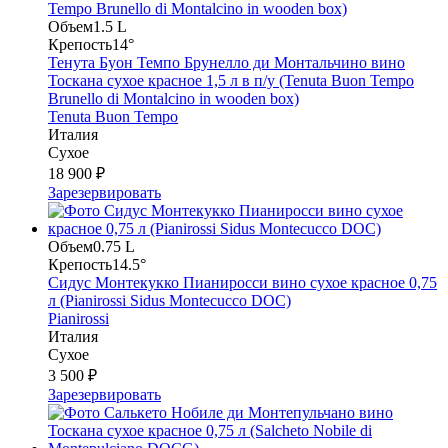
Объем
1.5 L
Крепость
14°
Тенута Буон Темпо Брунелло ди Монтальчино вино
Тоскана сухое красное 1,5 л в п/у (Tenuta Buon Tempo
Brunello di Montalcino in wooden box)
Tenuta Buon Tempo
Италия
Сухое
18 900 ₽
Зарезервировать
Объем
0.75 L
Крепость
14.5°
Сидус Монтекукко Пианиросси вино сухое красное 0,75
л (Pianirossi Sidus Montecucco DOC)
Pianirossi
Италия
Сухое
3 500 ₽
Зарезервировать