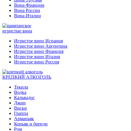
Вина Франции
Вина России
Вина Италии
игристые вина
Игристое вино Испания
Игристое вино Аргентина
Игристое вино Франция
Игристое вино Италия
Игристое вино Россия
КРЕПКИЙ АЛКОГОЛЬ
Текила
Водка
Кальвадос
Джин
Виски
Граппа
Арманьяк
Коньяк и бренди
Ром