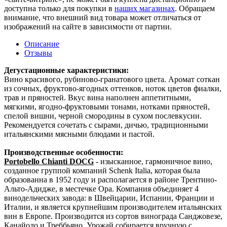
доступна только для покупки в
наших магазинах
. Обращаем
внимание, что внешний вид товара может отличаться от
изображений на сайте в зависимости от партии.
Описание
Отзывы
Дегустационные характеристики:
Вино красивого, рубиново-гранатового цвета. Аромат соткан
из сочных, фруктово-ягодных оттенков, ноток цветов фиалки,
трав и пряностей. Вкус вина наполнен аппетитными,
мягкими, ягодно-фруктовыми тонами, нотками пряностей,
спелой вишни, черной смородины в сухом послевкусии.
Рекомендуется сочетать с сырами, дичью, традиционными
итальянскими мясными блюдами и пастой.
Производственные особенности:
Portobello Chianti DOCG
- изысканное, гармоничное вино,
созданное группой компаний Schenk Italia, которая была
образованна в 1952 году и располагается в районе Трентино-
Альто-Адидже, в местечке Ора. Компания объединяет 4
винодельческих завода: в Швейцарии, Испании, Франции и
Италии, и является крупнейшим производителем итальянских
вин в Европе. Производится из сортов винограда Санджовезе,
Канайоло и Треббьяно. Урожай собирается вручную с