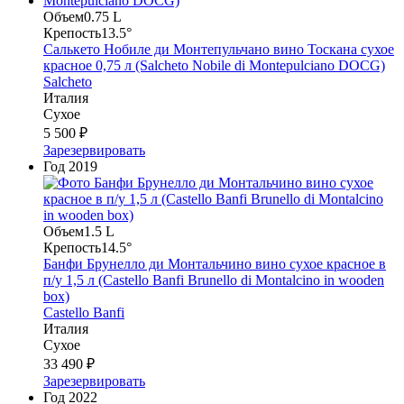
Объем
0.75 L
Крепость
13.5°
Салькето Нобиле ди Монтепульчано вино Тоскана сухое
красное 0,75 л (Salcheto Nobile di Montepulciano DOCG)
Salcheto
Италия
Сухое
5 500 ₽
Зарезервировать
Год
2019
Объем
1.5 L
Крепость
14.5°
Банфи Брунелло ди Монтальчино вино сухое красное в
п/у 1,5 л (Castello Banfi Brunello di Montalcino in wooden
box)
Castello Banfi
Италия
Сухое
33 490 ₽
Зарезервировать
Год
2022