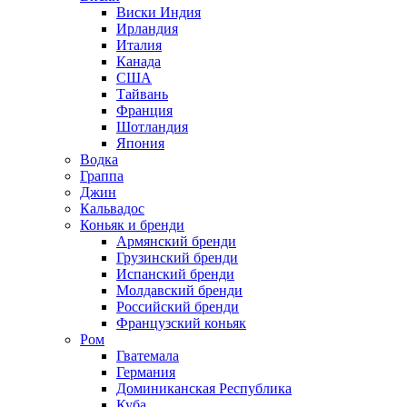
Виски Индия
Ирландия
Италия
Канада
США
Тайвань
Франция
Шотландия
Япония
Водка
Граппа
Джин
Кальвадос
Коньяк и бренди
Армянский бренди
Грузинский бренди
Испанский бренди
Молдавский бренди
Российский бренди
Французский коньяк
Ром
Гватемала
Германия
Доминиканская Республика
Куба