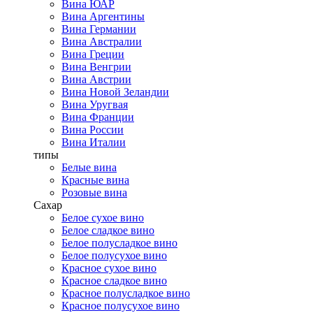
Вина ЮАР
Вина Аргентины
Вина Германии
Вина Австралии
Вина Греции
Вина Венгрии
Вина Австрии
Вина Новой Зеландии
Вина Уругвая
Вина Франции
Вина России
Вина Италии
типы
Белые вина
Красные вина
Розовые вина
Сахар
Белое сухое вино
Белое сладкое вино
Белое полусладкое вино
Белое полусухое вино
Красное сухое вино
Красное сладкое вино
Красное полусладкое вино
Красное полусухое вино