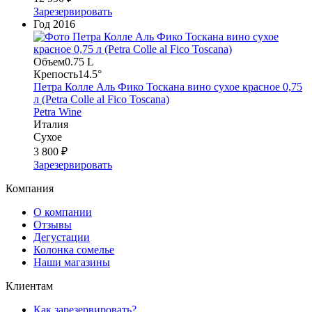
Зарезервировать
Год
2016
Объем
0.75 L
Крепость
14.5°
Петра Колле Аль Фико Тоскана вино сухое красное 0,75
л (Petra Colle al Fico Toscana)
Petra Wine
Италия
Сухое
3 800 ₽
Зарезервировать
Компания
О компании
Отзывы
Дегустации
Колонка сомелье
Наши магазины
Клиентам
Как зарезервировать?