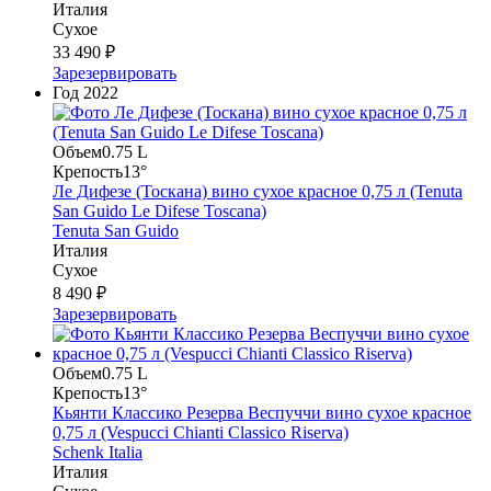
Италия
Сухое
33 490 ₽
Зарезервировать
Год
2022
Объем
0.75 L
Крепость
13°
Ле Дифезе (Тоскана) вино сухое красное 0,75 л (Tenuta
San Guido Le Difese Toscana)
Tenuta San Guido
Италия
Сухое
8 490 ₽
Зарезервировать
Объем
0.75 L
Крепость
13°
Кьянти Классико Резерва Веспуччи вино сухое красное
0,75 л (Vespucci Chianti Classico Riserva)
Schenk Italia
Италия