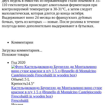
двух недель в емкостях из нержавеющей стали объемом в 35-
110 гектолитров происходит алкогольная ферментация при
контролируемой температуре в 30-31°С, а затем следует
малолактическая, которая длится до конца октября.
Выдерживают вино 24 месяца во французских дубовых
бочках, треть из которых — новые. После розлива в течение
полугода вино дополнительно выдерживают в бутылках.
Комментарии
Загрузка комментариев...
Похожие товары
Год
2020
Объем
1.5 L
Крепость
14.5°
Кастельджокондо Брунелло ди Монтальчино вино сухое
красное в п/у 1,5 л (Brunello di Montalcino Castelgiocondo
Frescobaldi in wooden box)
Frescobaldi
Италия