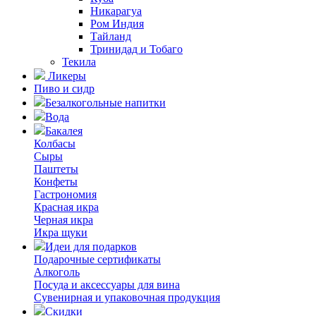
Никарагуа
Ром Индия
Тайланд
Тринидад и Тобаго
Текила
Ликеры
Пиво и сидр
Безалкогольные напитки
Вода
Бакалея
Колбасы
Сыры
Паштеты
Конфеты
Гастрономия
Красная икра
Черная икра
Икра щуки
Идеи для подарков
Подарочные сертификаты
Алкоголь
Посуда и аксессуары для вина
Сувенирная и упаковочная продукция
Скидки