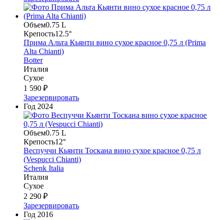
Объем
0.75 L
Крепость
12.5°
Прима Альта Кьянти вино сухое красное 0,75 л (Prima
Alta Chianti)
Botter
Италия
Сухое
1 590 ₽
Зарезервировать
Год
2024
Объем
0.75 L
Крепость
12°
Веспуччи Кьянти Тоскана вино сухое красное 0,75 л
(Vespucci Chianti)
Schenk Italia
Италия
Сухое
2 290 ₽
Зарезервировать
Год
2016