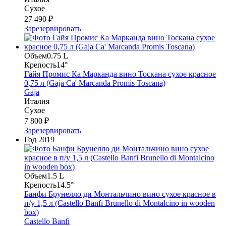
Сухое
27 490 ₽
Зарезервировать
Объем
0.75 L
Крепость
14°
Гайя Промис Ка Марканда вино Тоскана сухое красное
0,75 л (Gaja Ca' Marcanda Promis Toscana)
Gaja
Италия
Сухое
7 800 ₽
Зарезервировать
Год
2019
Объем
1.5 L
Крепость
14.5°
Банфи Брунелло ди Монтальчино вино сухое красное в
п/у 1,5 л (Castello Banfi Brunello di Montalcino in wooden
box)
Castello Banfi