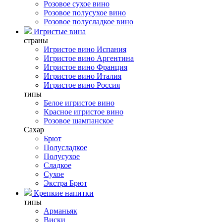
Розовое сухое вино
Розовое полусухое вино
Розовое полусладкое вино
Игристые вина
страны
Игристое вино Испания
Игристое вино Аргентина
Игристое вино Франция
Игристое вино Италия
Игристое вино Россия
типы
Белое игристое вино
Красное игристое вино
Розовое шампанское
Сахар
Брют
Полусладкое
Полусухое
Сладкое
Сухое
Экстра Брют
Крепкие напитки
типы
Арманьяк
Виски