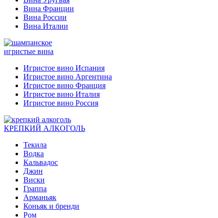
Вина Франции
Вина России
Вина Италии
игристые вина
Игристое вино Испания
Игристое вино Аргентина
Игристое вино Франция
Игристое вино Италия
Игристое вино Россия
КРЕПКИЙ АЛКОГОЛЬ
Текила
Водка
Кальвадос
Джин
Виски
Граппа
Арманьяк
Коньяк и бренди
Ром