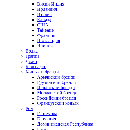
Виски Индия
Ирландия
Италия
Канада
США
Тайвань
Франция
Шотландия
Япония
Водка
Граппа
Джин
Кальвадос
Коньяк и бренди
Армянский бренди
Грузинский бренди
Испанский бренди
Молдавский бренди
Российский бренди
Французский коньяк
Ром
Гватемала
Германия
Доминиканская Республика
Куба