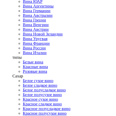
Вина ЮАР
Вина Аргентины
Вина Германии
Вина Австралии
Вина Греции
Вина Венгрии
Вина Австрии
Вина Новой Зеландии
Вина Уругвая
Вина Франции
Вина России
Вина Италии
типы
Белые вина
Красные вина
Розовые вина
Сахар
Белое сухое вино
Белое сладкое вино
Белое полусладкое вино
Белое полусухое вино
Красное сухое вино
Красное сладкое вино
Красное полусладкое вино
Красное полусухое вино