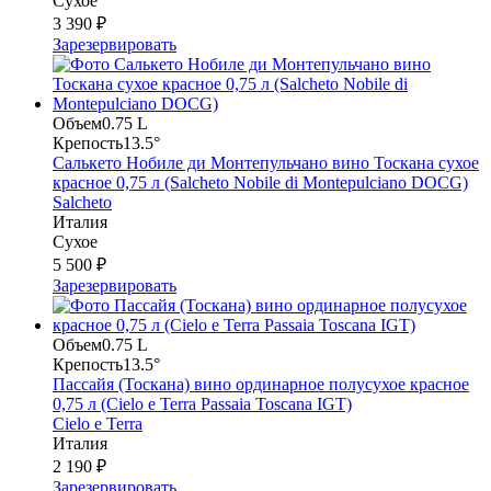
Сухое
3 390 ₽
Зарезервировать
Объем
0.75 L
Крепость
13.5°
Салькето Нобиле ди Монтепульчано вино Тоскана сухое
красное 0,75 л (Salcheto Nobile di Montepulciano DOCG)
Salcheto
Италия
Сухое
5 500 ₽
Зарезервировать
Объем
0.75 L
Крепость
13.5°
Пассайя (Тоскана) вино ординарное полусухое красное
0,75 л (Cielo e Terra Passaia Toscana IGT)
Cielo e Terra
Италия
2 190 ₽
Зарезервировать