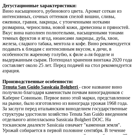
Дегустационные характеристики:
Вино насыщенного, рубинового цвета. Аромат соткан из
интенсивных, сочных оттенков спелой вишни, сливы,
ежевики, гравия, лакрицы, с утонченными нотками
розмарина, чернослива, новой кожи, древесины и пряностей.
Вкус вина наполнен полнотелыми, насыщенными тонами
темных фруктов и ягод, нюансами лакрицы, дуба, хвои,
железа, сладкого табака, ментола и кофе. Вино рекомендуется
подавать к блюдам с интенсивным вкусом, к дичи, в
особенности жареному голубю, к филе а-ля борделе и
выдержанным сырам. Потенциал хранения винтажа 2020 года
составляет около 25 лет. Перед подачей на стол рекомендуется
аэрация.
Производственные особенности:
Tenuta San Guido Sassicaia Bolgheri
- свое название вино
получило благодаря каменистым почвам виноградников с
Каберне Совиньон. Первое вино этой марки, представленное
на рынке, было изготовлено из винограда урожая 1968 года.
За заслуги перед итальянским виноделием государственные
структуры удостоили хозяйство Tenuta San Guido введением
отдельного аппелласьона Sassicaia Bolgheri DOC. На
тосканском диалекте Sassicaia означает "каменная земля".
Урожай собирается в первой половине сентября. В течение