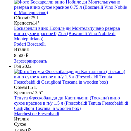
Объем
0.75 L
Крепость
14°
Боскарелли вино Нобиле ди Монтельпучано резерва
вино сухое красное 0,75 л (Boscarelli Vino Nobile di
Montepulciano)
Poderi Boscarelli
Италия
8 500 ₽
Зарезервировать
Год
2022
Объем
1.5 L
Крепость
13.5°
Тенута Фрескобальди ди Кастильони (Тоскана) вино
сухое красное в п/у 1,5 л (Frescobaldi Tenuta Frescobaldi di
Castiglioni Toscana in wooden box)
Marchesi de Frescobaldi
Италия
Сухое
12 990 ₽