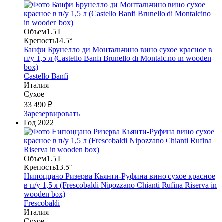
Объем
1.5 L
Крепость
14.5°
Банфи Брунелло ди Монтальчино вино сухое красное в
п/у 1,5 л (Castello Banfi Brunello di Montalcino in wooden
box)
Castello Banfi
Италия
Сухое
33 490 ₽
Зарезервировать
Год
2022
Объем
1.5 L
Крепость
13.5°
Нипоццано Ризерва Кьянти-Руфина вино сухое красное
в п/у 1,5 л (Frescobaldi Nipozzanо Chianti Rufina Riserva in
wooden box)
Frescobaldi
Италия
Сухое