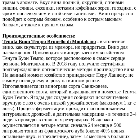
травы в аромате. Вкус вина полный, округлый, с тонами
вишни, сливы, ежевики, нотками кофейных зерен, гвоздики, с
ярким послевкусием и стойкими танинами. Вино прекрасно
подойдет к острым блюдам, особенно к острым мясным
блюдам, а также к пряным сырам.
Производственные особенности:
Tenuta Buon Tempo Brunello di Montalcino
- выточенное
вино, как скульптура из мрамора, не придраться. Вино для
наслаждения. Производится винодельческим хозяйством
Тенута Буон Темпо, которое расположено в самом сердце
региона Монтальчино. В 2018 году получило сертификат
подтверждающий оргиастические методы производство вина.
На данный момент хозяйство принадлежит Перу Ландену, не
самому последнему игроку на винном рынке.
Изготавливается из винограда сорта Санджовезе,
единственного сорта, который выращивают в поместье Тенута
Буон Темпо. Ягоды для создания собирают исключительно
вручную с лоз с очень низкой урожайностью (максимум 1 кг с
лозы). Процесс ферментации проходит с использованием
натуральных дрожжей, а длительная мацерация - в течение 3-4
недель проходят в стальных резервуарах. Выдержка
осуществляется в четыре этапа: сначала 24 месяца в 500-
литровых тонно из французского дуба (около 40% новых,
остальные двух- и трехлетние), затем 12 месяцев в больших