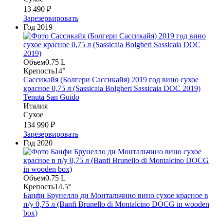
13 490 ₽
Зарезервировать
Год
2019
Объем
0.75 L
Крепость
14°
Сассикайя (Болгери Сассикайя) 2019 год вино сухое
красное 0,75 л (Sassicaia Bolgheri Sassicaia DOC 2019)
Tenuta San Guido
Италия
Сухое
134 990 ₽
Зарезервировать
Год
2020
Объем
0.75 L
Крепость
14.5°
Банфи Брунелло ди Монтальчино вино сухое красное в
п/у 0,75 л (Banfi Brunello di Montalcino DOCG in wooden
box)