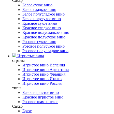
Сахар
Белое сухое вино
Белое сладкое вино
Белое полусладкое вино
Белое полусухое вино
Красное сухое вино
Красное сладкое вино
Красное полусладкое вино
Красное полусухое вино
Розовое сухое вино
Розовое полусухое вино
Розовое полусладкое вино
Игристые вина
страны
Игристое вино Испания
Игристое вино Аргентина
Игристое вино Франция
Игристое вино Италия
Игристое вино Россия
типы
Белое игристое вино
Красное игристое вино
Розовое шампанское
Сахар
Брют