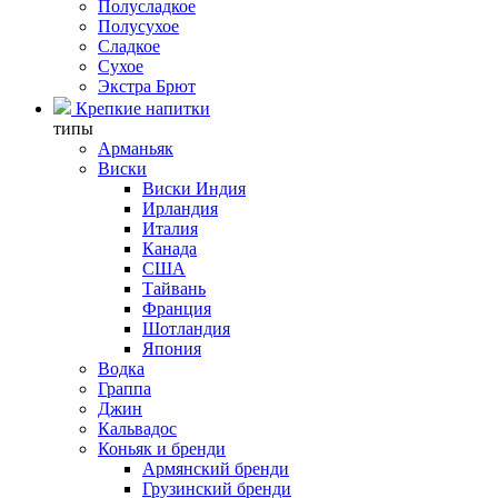
Полусладкое
Полусухое
Сладкое
Сухое
Экстра Брют
Крепкие напитки
типы
Арманьяк
Виски
Виски Индия
Ирландия
Италия
Канада
США
Тайвань
Франция
Шотландия
Япония
Водка
Граппа
Джин
Кальвадос
Коньяк и бренди
Армянский бренди
Грузинский бренди