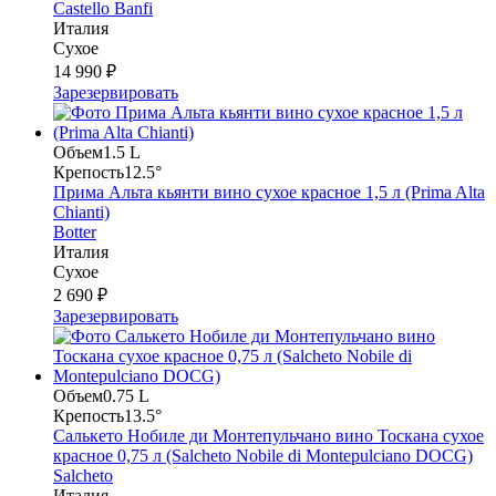
Castello Banfi
Италия
Сухое
14 990 ₽
Зарезервировать
Объем
1.5 L
Крепость
12.5°
Прима Альта кьянти вино сухое красное 1,5 л (Prima Alta
Chianti)
Botter
Италия
Сухое
2 690 ₽
Зарезервировать
Объем
0.75 L
Крепость
13.5°
Салькето Нобиле ди Монтепульчано вино Тоскана сухое
красное 0,75 л (Salcheto Nobile di Montepulciano DOCG)
Salcheto
Италия