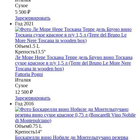
Сухое
5 500 ₽
Зарезервировать
Год
2021
Объем
1.5 L
Крепость
13.5°
Ле Море Нере Тоскана Терре дель Бруно вино Тоскана
сухое красное в п/у 1,5 л (Terre del Bruno Le More Nere
Toscana in wooden box)
Fattoria Pogni
Италия
Сухое
12 500 ₽
Зарезервировать
Год
2016
Объем
0.75 L
Крепость
14°
Боскарелли вино Нобиле ди Монтельпучано резерва