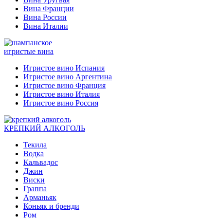
Вина Франции
Вина России
Вина Италии
игристые вина
Игристое вино Испания
Игристое вино Аргентина
Игристое вино Франция
Игристое вино Италия
Игристое вино Россия
КРЕПКИЙ АЛКОГОЛЬ
Текила
Водка
Кальвадос
Джин
Виски
Граппа
Арманьяк
Коньяк и бренди
Ром