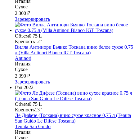
Италия
Сухое
2 300 ₽
Зарезервировать
Объем
0.75 L
Крепость
12°
Вилла Антинори Бьянко Тоскана вино белое сухое 0,75
л (Villa Antinori Bianco IGT Toscana)
Antinori
Италия
Сухое
2 390 ₽
Зарезервировать
Год
2022
Объем
0.75 L
Крепость
13°
Ле Дифезе (Тоскана) вино сухое красное 0,75 л (Tenuta
San Guido Le Difese Toscana)
Tenuta San Guido
Италия
Сухое