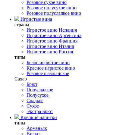
Розовое сухое вино
Розовое полусухое вино
Розовое полусладкое вино
Игристые вина
страны
Игристое вино Испания
Игристое вино Аргентина
Игристое вино Франция
Игристое вино Италия
Игристое вино Россия
типы
Белое игристое вино
Красное игристое вино
Розовое шампанское
Сахар
Брют
Полусладкое
Полусухое
Сладкое
Сухое
Экстра Брют
Крепкие напитки
типы
Арманьяк
Виски