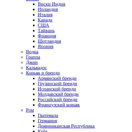
Виски Индия
Ирландия
Италия
Канада
США
Тайвань
Франция
Шотландия
Япония
Водка
Граппа
Джин
Кальвадос
Коньяк и бренди
Армянский бренди
Грузинский бренди
Испанский бренди
Молдавский бренди
Российский бренди
Французский коньяк
Ром
Гватемала
Германия
Доминиканская Республика
Куба