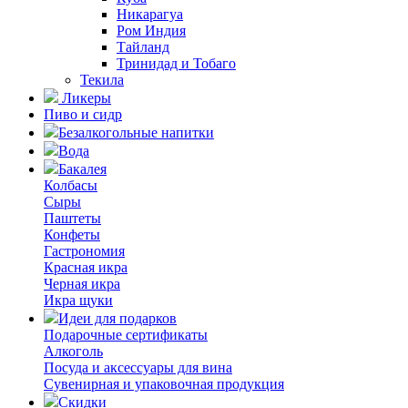
Никарагуа
Ром Индия
Тайланд
Тринидад и Тобаго
Текила
Ликеры
Пиво и сидр
Безалкогольные напитки
Вода
Бакалея
Колбасы
Сыры
Паштеты
Конфеты
Гастрономия
Красная икра
Черная икра
Икра щуки
Идеи для подарков
Подарочные сертификаты
Алкоголь
Посуда и аксессуары для вина
Сувенирная и упаковочная продукция
Скидки