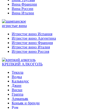
Вина Франции
Вина России
Вина Италии
игристые вина
Игристое вино Испания
Игристое вино Аргентина
Игристое вино Франция
Игристое вино Италия
Игристое вино Россия
КРЕПКИЙ АЛКОГОЛЬ
Текила
Водка
Кальвадос
Джин
Виски
Граппа
Арманьяк
Коньяк и бренди
Ром