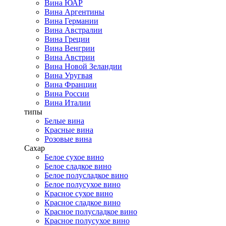
Вина ЮАР
Вина Аргентины
Вина Германии
Вина Австралии
Вина Греции
Вина Венгрии
Вина Австрии
Вина Новой Зеландии
Вина Уругвая
Вина Франции
Вина России
Вина Италии
типы
Белые вина
Красные вина
Розовые вина
Сахар
Белое сухое вино
Белое сладкое вино
Белое полусладкое вино
Белое полусухое вино
Красное сухое вино
Красное сладкое вино
Красное полусладкое вино
Красное полусухое вино