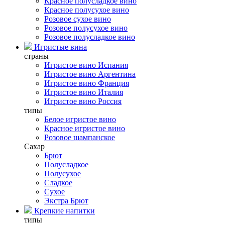
Красное полусладкое вино
Красное полусухое вино
Розовое сухое вино
Розовое полусухое вино
Розовое полусладкое вино
Игристые вина
страны
Игристое вино Испания
Игристое вино Аргентина
Игристое вино Франция
Игристое вино Италия
Игристое вино Россия
типы
Белое игристое вино
Красное игристое вино
Розовое шампанское
Сахар
Брют
Полусладкое
Полусухое
Сладкое
Сухое
Экстра Брют
Крепкие напитки
типы