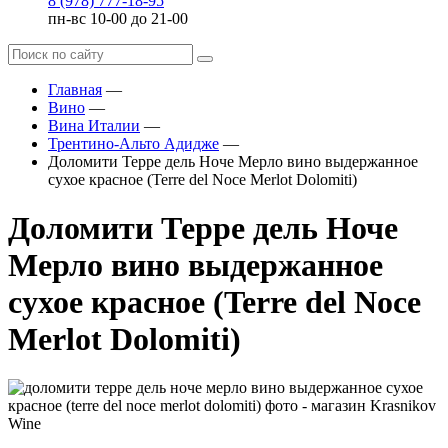
8 (978) 777-18-95
пн-вс 10-00 до 21-00
Главная
—
Вино
—
Вина Италии
—
Трентино-Альто Адидже
—
Доломити Терре дель Ноче Мерло вино выдержанное
сухое красное (Terre del Noce Merlot Dolomiti)
Доломити Терре дель Ноче
Мерло вино выдержанное
сухое красное (Terre del Noce
Merlot Dolomiti)