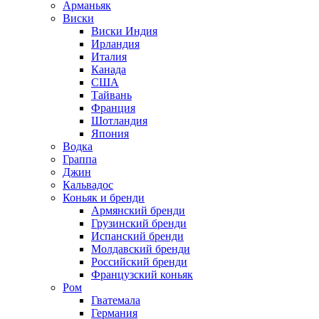
Арманьяк
Виски
Виски Индия
Ирландия
Италия
Канада
США
Тайвань
Франция
Шотландия
Япония
Водка
Граппа
Джин
Кальвадос
Коньяк и бренди
Армянский бренди
Грузинский бренди
Испанский бренди
Молдавский бренди
Российский бренди
Французский коньяк
Ром
Гватемала
Германия