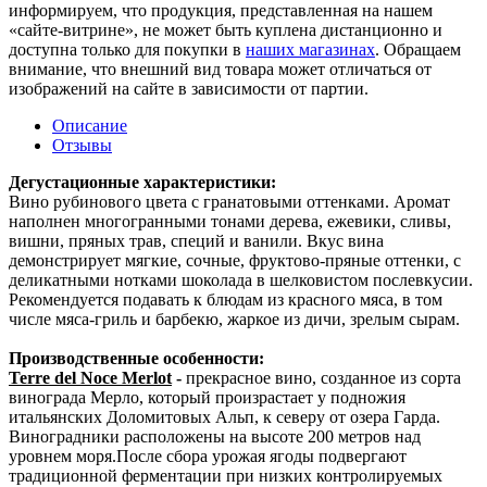
информируем, что продукция, представленная на нашем
«сайте-витрине», не может быть куплена дистанционно и
доступна только для покупки в
наших магазинах
. Обращаем
внимание, что внешний вид товара может отличаться от
изображений на сайте в зависимости от партии.
Описание
Отзывы
Дегустационные характеристики:
Вино рубинового цвета с гранатовыми оттенками. Аромат
наполнен многогранными тонами дерева, ежевики, сливы,
вишни, пряных трав, специй и ванили. Вкус вина
демонстрирует мягкие, сочные, фруктово-пряные оттенки, с
деликатными нотками шоколада в шелковистом послевкусии.
Рекомендуется подавать к блюдам из красного мяса, в том
числе мяса-гриль и барбекю, жаркое из дичи, зрелым сырам.
Производственные особенности:
Terre del Noce Merlot
-
прекрасное вино, созданное из сорта
винограда Мерло, который произрастает у подножия
итальянских Доломитовых Альп, к северу от озера Гарда.
Виноградники расположены на высоте 200 метров над
уровнем моря.После сбора урожая ягоды подвергают
традиционной ферментации при низких контролируемых