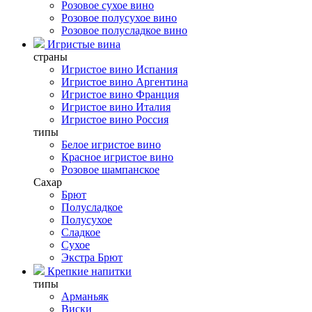
Розовое сухое вино
Розовое полусухое вино
Розовое полусладкое вино
Игристые вина
страны
Игристое вино Испания
Игристое вино Аргентина
Игристое вино Франция
Игристое вино Италия
Игристое вино Россия
типы
Белое игристое вино
Красное игристое вино
Розовое шампанское
Сахар
Брют
Полусладкое
Полусухое
Сладкое
Сухое
Экстра Брют
Крепкие напитки
типы
Арманьяк
Виски