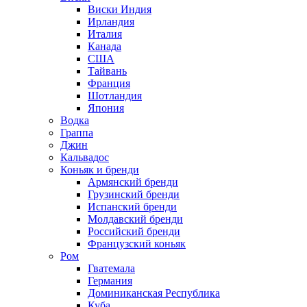
Виски Индия
Ирландия
Италия
Канада
США
Тайвань
Франция
Шотландия
Япония
Водка
Граппа
Джин
Кальвадос
Коньяк и бренди
Армянский бренди
Грузинский бренди
Испанский бренди
Молдавский бренди
Российский бренди
Французский коньяк
Ром
Гватемала
Германия
Доминиканская Республика
Куба