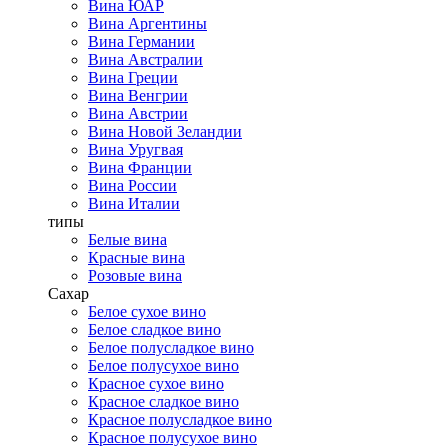
Вина ЮАР
Вина Аргентины
Вина Германии
Вина Австралии
Вина Греции
Вина Венгрии
Вина Австрии
Вина Новой Зеландии
Вина Уругвая
Вина Франции
Вина России
Вина Италии
типы
Белые вина
Красные вина
Розовые вина
Сахар
Белое сухое вино
Белое сладкое вино
Белое полусладкое вино
Белое полусухое вино
Красное сухое вино
Красное сладкое вино
Красное полусладкое вино
Красное полусухое вино