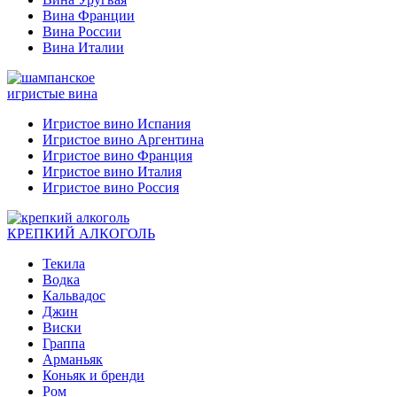
Вина Франции
Вина России
Вина Италии
игристые вина
Игристое вино Испания
Игристое вино Аргентина
Игристое вино Франция
Игристое вино Италия
Игристое вино Россия
КРЕПКИЙ АЛКОГОЛЬ
Текила
Водка
Кальвадос
Джин
Виски
Граппа
Арманьяк
Коньяк и бренди
Ром