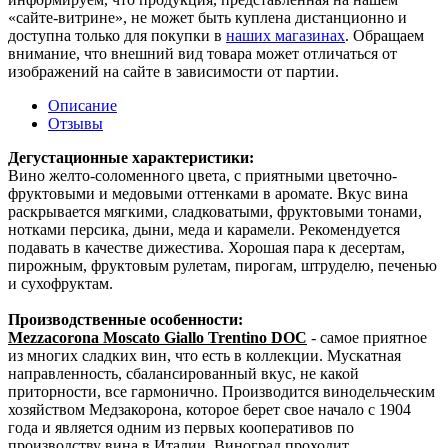
«сайте-витрине», не может быть куплена дистанционно и
доступна только для покупки в
наших магазинах
. Обращаем
внимание, что внешний вид товара может отличаться от
изображений на сайте в зависимости от партии.
Описание
Отзывы
Дегустационные характеристики:
Вино желто-соломенного цвета, с приятными цветочно-
фруктовыми и медовыми оттенками в аромате. Вкус вина
раскрывается мягкими, сладковатыми, фруктовыми тонами,
нотками персика, дыни, меда и карамели. Рекомендуется
подавать в качестве дижестива. Хорошая пара к десертам,
пирожным, фруктовым рулетам, пирогам, штруделю, печенью
и сухофруктам.
Производственные особенности:
Mezzacorona Moscato Giallo Trentino DOC
- самое приятное
из многих сладких вин, что есть в коллекции. Мускатная
направленность, сбалансированный вкус, не какой
приторности, все гармонично. Производится винодельческим
хозяйством Медзакорона, которое берет свое начало с 1904
года и является одним из первых кооперативов по
производству вина в Италии. Виноград проходит