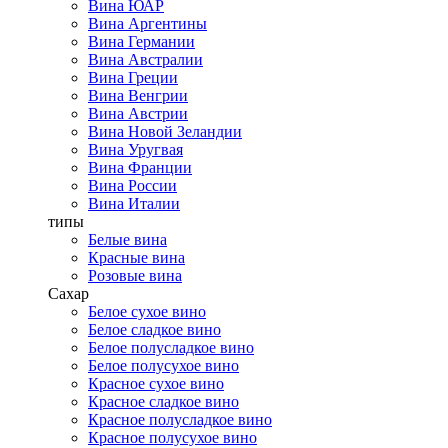
Вина ЮАР
Вина Аргентины
Вина Германии
Вина Австралии
Вина Греции
Вина Венгрии
Вина Австрии
Вина Новой Зеландии
Вина Уругвая
Вина Франции
Вина России
Вина Италии
типы
Белые вина
Красные вина
Розовые вина
Сахар
Белое сухое вино
Белое сладкое вино
Белое полусладкое вино
Белое полусухое вино
Красное сухое вино
Красное сладкое вино
Красное полусладкое вино
Красное полусухое вино