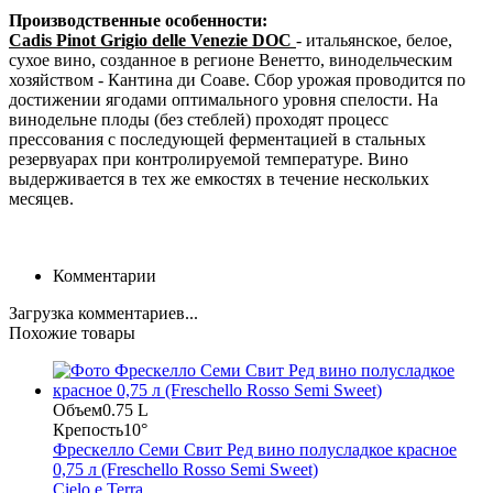
Производственные особенности:
Cadis Pinot Grigio delle Venezie DOC
- итальянское, белое,
сухое вино, созданное в регионе Венетто, винодельческим
хозяйством - Кантина ди Соаве. Сбор урожая проводится по
достижении ягодами оптимального уровня спелости. На
винодельне плоды (без стеблей) проходят процесс
прессования с последующей ферментацией в стальных
резервуарах при контролируемой температуре. Вино
выдерживается в тех же емкостях в течение нескольких
месяцев.
Комментарии
Загрузка комментариев...
Похожие товары
Объем
0.75 L
Крепость
10°
Фрескелло Семи Свит Ред вино полусладкое красное
0,75 л (Freschello Rosso Semi Sweet)
Cielo e Terra