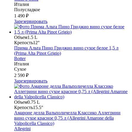
Италия
Полусладкое
1 490 ₽
Зарезервировать
Объем
1.5 L
Крепость
12°
Прима Альта Пино Гриджио вино сухое белое 1,5 л
(Prima Alta Pinot Grigio)
Botter
Италия
Сухое
2 590 ₽
Зарезервировать
Объем
0.75 L
Крепость
15.5°
Амароне делла Вальполичелла Классико Аллегрини
вино сухое красное 0,75 л (Allegrini Amarone della
Valpolicella Classico)
Allegrini