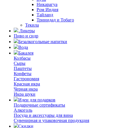
Никарагуа
Ром Индия
Тайланд
Тринидад и Тобаго
Текила
Ликеры
Пиво и сидр
Безалкогольные напитки
Вода
Бакалея
Колбасы
Сыры
Паштеты
Конфеты
Гастрономия
Красная икра
Черная икра
Икра щуки
Идеи для подарков
Подарочные сертификаты
Алкоголь
Посуда и аксессуары для вина
Сувенирная и упаковочная продукция
Скидки