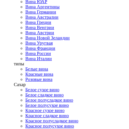
Вина ЮАР
Вина Аргентины
Вина Германии
Вина Австралии
Вина Греции
Вина Венгрии
Вина Австрии
Вина Новой Зеландии
Вина Уругвая
Вина Франции
Вина России
Вина Италии
типы
Белые вина
Красные вина
Розовые вина
Сахар
Белое сухое вино
Белое сладкое вино
Белое полусладкое вино
Белое полусухое вино
Красное сухое вино
Красное сладкое вино
Красное полусладкое вино
Красное полусухое вино