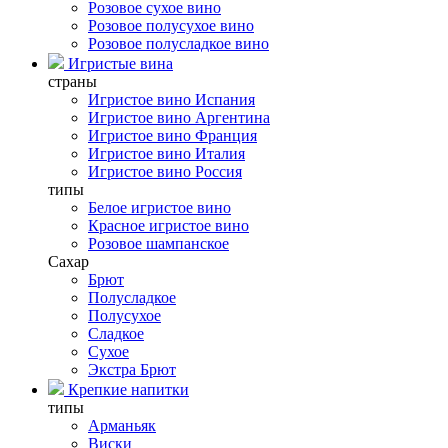
Розовое сухое вино
Розовое полусухое вино
Розовое полусладкое вино
Игристые вина
страны
Игристое вино Испания
Игристое вино Аргентина
Игристое вино Франция
Игристое вино Италия
Игристое вино Россия
типы
Белое игристое вино
Красное игристое вино
Розовое шампанское
Сахар
Брют
Полусладкое
Полусухое
Сладкое
Сухое
Экстра Брют
Крепкие напитки
типы
Арманьяк
Виски