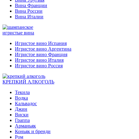
Вина Франции
Вина России
Вина Италии
игристые вина
Игристое вино Испания
Игристое вино Аргентина
Игристое вино Франция
Игристое вино Италия
Игристое вино Россия
КРЕПКИЙ АЛКОГОЛЬ
Текила
Водка
Кальвадос
Джин
Виски
Граппа
Арманьяк
Коньяк и бренди
Ром