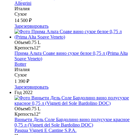
Allegrini
Италия
Сухое
14 500 ₽
Зарезервировать
Объем
0.75 L
Крепость
12°
Прима Альта Соаве вино сухое белое 0,75 л (Prima Alta
Soave Veneto)
Botter
Италия
Сухое
1 390 ₽
Зарезервировать
Год
2022
Объем
0.75 L
Крепость
12°
Виньети Дель Соле Бардолино вино полусухое красное
0,75 л (Vigneti del Sole Bardolino DOC)
Pasqua Vigneti E Cantine S.P.A.