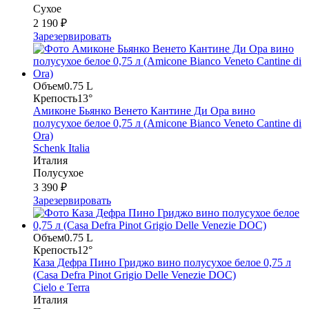
Сухое
2 190 ₽
Зарезервировать
Объем
0.75 L
Крепость
13°
Амиконе Бьянко Венето Кантине Ди Ора вино
полусухое белое 0,75 л (Amicone Bianco Veneto Cantine di
Ora)
Schenk Italia
Италия
Полусухое
3 390 ₽
Зарезервировать
Объем
0.75 L
Крепость
12°
Каза Дефра Пино Гриджо вино полусухое белое 0,75 л
(Casa Defra Pinot Grigio Delle Venezie DOC)
Cielo e Terra
Италия