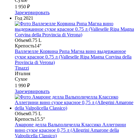
Сухое
1 950 ₽
Зарезервировать
Год
2021
Объем
0.75 L
Крепость
14°
Валлезелле Корвина Рипа Магна вино выдержанное
сухое красное 0.75 л (Valleselle Ripa Magna Corvina della
Provincia di Verona)
Tinazzi
Италия
Сухое
1 990 ₽
Зарезервировать
Объем
0.75 L
Крепость
15.5°
Амароне делла Вальполичелла Классико Аллегрини
вино сухое красное 0,75 л (Allegrini Amarone della
Valpolicella Classico)