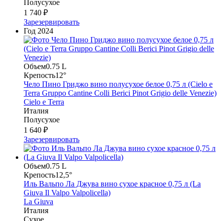
Полусухое
1 740 ₽
Зарезервировать
Год
2024
Объем
0.75 L
Крепость
12°
Чело Пино Гриджо вино полусухое белое 0,75 л (Cielo e
Terra Gruppo Cantine Colli Berici Pinot Grigio delle Venezie)
Cielo e Terra
Италия
Полусухое
1 640 ₽
Зарезервировать
Объем
0.75 L
Крепость
12,5°
Иль Вальпо Ла Джува вино сухое красное 0,75 л (La
Giuva Il Valpo Valpolicella)
La Giuva
Италия
Сухое