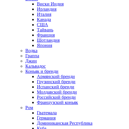
Виски Индия
Ирландия
Италия
Канада
США
Тайвань
Франция
Шотландия
Япония
Водка
Граппа
Джин
Кальвадос
Коньяк и бренди
Армянский бренди
Грузинский бренди
Испанский бренди
Молдавский бренди
Российский бренди
Французский коньяк
Ром
Гватемала
Германия
Доминиканская Республика
Куба