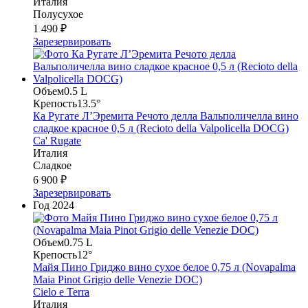
Италия
Полусухое
1 490 ₽
Зарезервировать
Объем
0.5 L
Крепость
13.5°
Ка Ругате Л’Эремита Речото делла Вальполичелла вино
сладкое красное 0,5 л (Recioto della Valpolicella DOCG)
Ca' Rugate
Италия
Сладкое
6 900 ₽
Зарезервировать
Год
2024
Объем
0.75 L
Крепость
12°
Майя Пино Гриджо вино сухое белое 0,75 л (Novapalma
Maia Pinot Grigio delle Venezie DOC)
Cielo e Terra
Италия