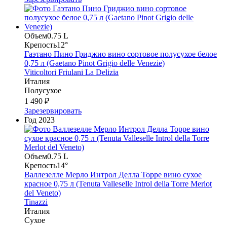
Объем
0.75 L
Крепость
12°
Гаэтано Пино Гриджио вино сортовое полусухое белое
0,75 л (Gaetano Pinot Grigio delle Venezie)
Viticoltori Friulani La Delizia
Италия
Полусухое
1 490 ₽
Зарезервировать
Год
2023
Объем
0.75 L
Крепость
14°
Валлезелле Мерло Интрол Делла Торре вино сухое
красное 0,75 л (Tenuta Valleselle Introl della Torre Merlot
del Veneto)
Tinazzi
Италия
Сухое