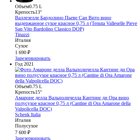
Объем
0.75 L
Крепость
13°
Валлезелле Бардолино Пьеве Сан Вито вино
выдержанное сухое красное 0,75 л (Tenuta Valleselle Pieve
San Vito Bardolino Classico DOP)
Tinazzi
Италия
Сухое
1 690 ₽
Зарезервировать
Год
2021
Объем
0.75 L
Крепость
15°
Амароне делла Вальполичелла Кантине ди Ора вино
полусухое красное 0,75 л (Cantine di Ora Amarone della
Valpolicella DOС)
Schenk Italia
Италия
Полусухое
7 600 ₽
Зарезервировать