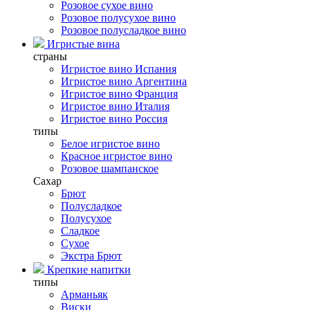
Розовое сухое вино
Розовое полусухое вино
Розовое полусладкое вино
Игристые вина
страны
Игристое вино Испания
Игристое вино Аргентина
Игристое вино Франция
Игристое вино Италия
Игристое вино Россия
типы
Белое игристое вино
Красное игристое вино
Розовое шампанское
Сахар
Брют
Полусладкое
Полусухое
Сладкое
Сухое
Экстра Брют
Крепкие напитки
типы
Арманьяк
Виски