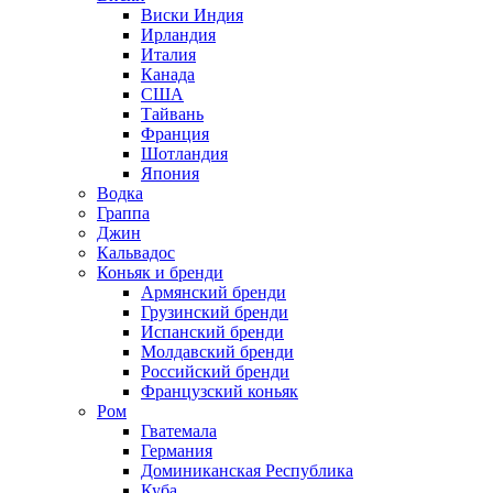
Виски Индия
Ирландия
Италия
Канада
США
Тайвань
Франция
Шотландия
Япония
Водка
Граппа
Джин
Кальвадос
Коньяк и бренди
Армянский бренди
Грузинский бренди
Испанский бренди
Молдавский бренди
Российский бренди
Французский коньяк
Ром
Гватемала
Германия
Доминиканская Республика
Куба