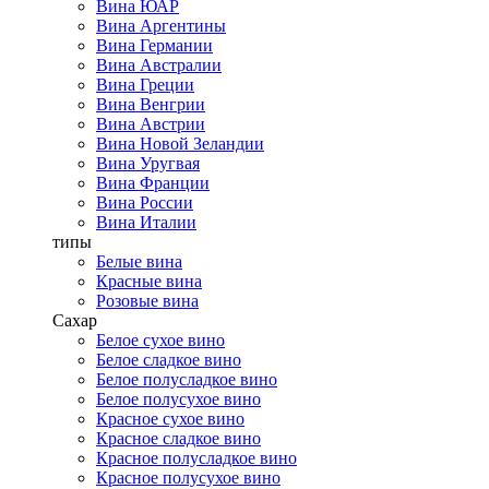
Вина ЮАР
Вина Аргентины
Вина Германии
Вина Австралии
Вина Греции
Вина Венгрии
Вина Австрии
Вина Новой Зеландии
Вина Уругвая
Вина Франции
Вина России
Вина Италии
типы
Белые вина
Красные вина
Розовые вина
Сахар
Белое сухое вино
Белое сладкое вино
Белое полусладкое вино
Белое полусухое вино
Красное сухое вино
Красное сладкое вино
Красное полусладкое вино
Красное полусухое вино