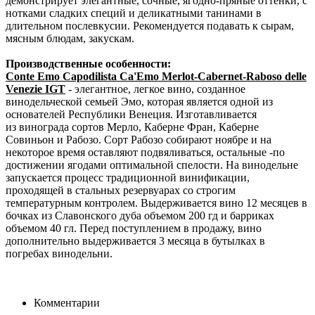
демонстрирует элегантные, сочные, ягодно-пряные оттенки, с
нотками сладких специй и деликатными танинами в
длительном послевкусии. Рекомендуется подавать к сырам,
мясным блюдам, закускам.
Производственные особенности:
Conte Emo Capodilista Ca'Emo Merlot-Cabernet-Raboso delle
Venezie IGT
- элегантное, легкое вино, созданное
винодельческой семьей Эмо, которая является одной из
основателей Республики Венеция. Изготавливается
из винограда сортов Мерло, Каберне Фран, Каберне
Совиньон и Рабозо. Сорт Рабозо собирают ноябре и на
некоторое время оставляют подвяливаться, остальные -по
достижении ягодами оптимальной спелости. На винодельне
запускается процесс традиционной винификации,
проходящей в стальных резервуарах со строгим
температурным контролем. Выдерживается вино 12 месяцев в
бочках из Славонского дуба объемом 200 гд и барриках
объемом 40 гл. Перед поступлением в продажу, вино
дополнительно выдерживается 3 месяца в бутылках в
погребах винодельни.
Комментарии