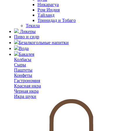
Никарагуа
Ром Индия
Тайланд
Тринидад и Тобаго
Текила
Ликеры
Пиво и сидр
Безалкогольные напитки
Вода
Бакалея
Колбасы
Сыры
Паштеты
Конфеты
Гастрономия
Красная икра
Черная икра
Икра щуки