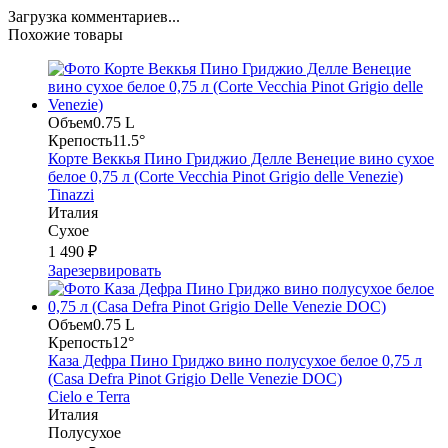
Загрузка комментариев...
Похожие товары
Объем
0.75 L
Крепость
11.5°
Корте Веккья Пино Гриджио Делле Венецие вино сухое
белое 0,75 л (Corte Vecchia Pinot Grigio delle Venezie)
Tinazzi
Италия
Сухое
1 490 ₽
Зарезервировать
Объем
0.75 L
Крепость
12°
Каза Дефра Пино Гриджо вино полусухое белое 0,75 л
(Casa Defra Pinot Grigio Delle Venezie DOC)
Cielo e Terra
Италия
Полусухое