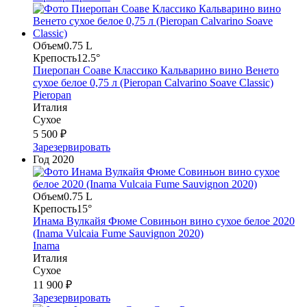
Объем
0.75 L
Крепость
12.5°
Пиеропан Соаве Классико Кальварино вино Венето
сухое белое 0,75 л (Pieropan Calvarino Soave Classic)
Pieropan
Италия
Сухое
5 500 ₽
Зарезервировать
Год
2020
Объем
0.75 L
Крепость
15°
Инама Вулкайя Фюме Совиньон вино сухое белое 2020
(Inama Vulcaia Fume Sauvignon 2020)
Inama
Италия
Сухое
11 900 ₽
Зарезервировать