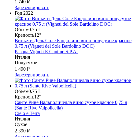
1 740 ₽
Зарезервировать
Год
2022
Объем
0.75 L
Крепость
12°
Виньети Дель Соле Бардолино вино полусухое красное
0,75 л (Vigneti del Sole Bardolino DOC)
Pasqua Vigneti E Cantine S.P.A.
Италия
Полусухое
1 490 ₽
Зарезервировать
Объем
0.75 L
Крепость
12°
Санте Риве Вальполичелла вино сухое красное 0,75 л
(Sante Rive Valpolicella)
Cielo e Terra
Италия
Сухое
2 390 ₽
Зарезервировать