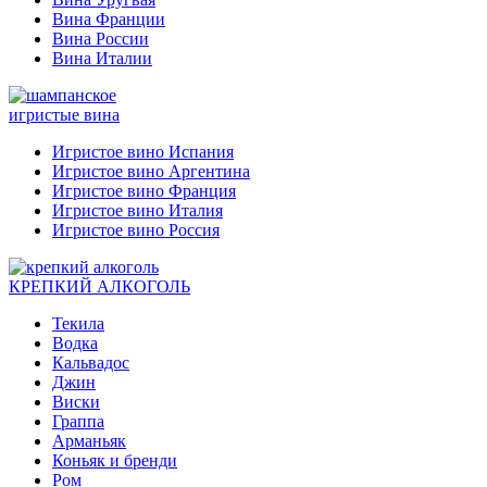
Вина Франции
Вина России
Вина Италии
игристые вина
Игристое вино Испания
Игристое вино Аргентина
Игристое вино Франция
Игристое вино Италия
Игристое вино Россия
КРЕПКИЙ АЛКОГОЛЬ
Текила
Водка
Кальвадос
Джин
Виски
Граппа
Арманьяк
Коньяк и бренди
Ром