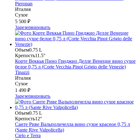
Pieropan
Италия
Сухое
5 500 ₽
Зарезервировать
Объем
0.75 L
Крепость
11.5°
Корте Веккья Пино Гриджио Делле Венецие вино сухое
белое 0,75 л (Corte Vecchia Pinot Grigio delle Venezie)
Tinazzi
Италия
Сухое
1 490 ₽
Зарезервировать
Объем
0.75 L
Крепость
12°
Санте Риве Вальполичелла вино сухое красное 0,75 л
(Sante Rive Valpolicella)
Cielo e Terra