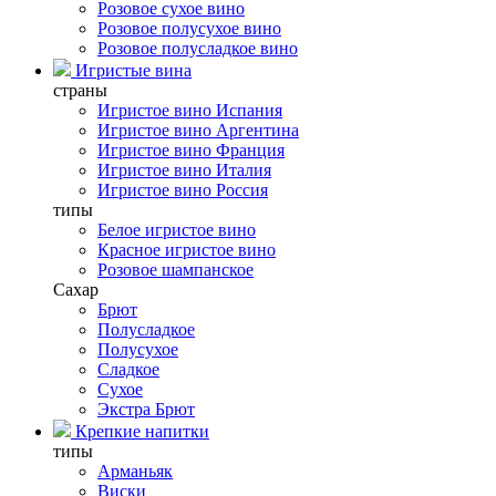
Розовое сухое вино
Розовое полусухое вино
Розовое полусладкое вино
Игристые вина
страны
Игристое вино Испания
Игристое вино Аргентина
Игристое вино Франция
Игристое вино Италия
Игристое вино Россия
типы
Белое игристое вино
Красное игристое вино
Розовое шампанское
Сахар
Брют
Полусладкое
Полусухое
Сладкое
Сухое
Экстра Брют
Крепкие напитки
типы
Арманьяк
Виски