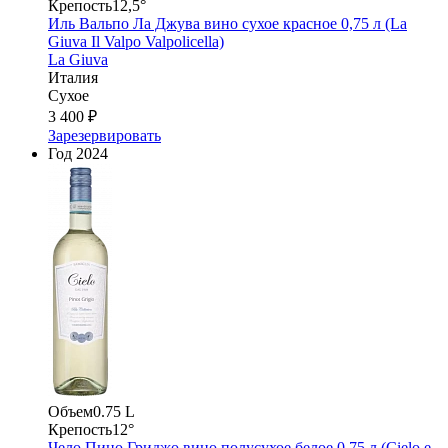
Крепость
12,5°
Иль Вальпо Ла Джува вино сухое красное 0,75 л (La
Giuva Il Valpo Valpolicella)
La Giuva
Италия
Сухое
3 400 ₽
Зарезервировать
Год
2024
Объем
0.75 L
Крепость
12°
Чело Пино Гриджо вино полусухое белое 0,75 л (Cielo e