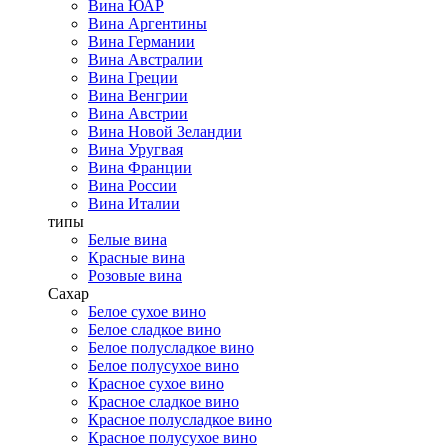
Вина ЮАР
Вина Аргентины
Вина Германии
Вина Австралии
Вина Греции
Вина Венгрии
Вина Австрии
Вина Новой Зеландии
Вина Уругвая
Вина Франции
Вина России
Вина Италии
типы
Белые вина
Красные вина
Розовые вина
Сахар
Белое сухое вино
Белое сладкое вино
Белое полусладкое вино
Белое полусухое вино
Красное сухое вино
Красное сладкое вино
Красное полусладкое вино
Красное полусухое вино