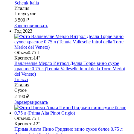
Schenk Italia
Италия
Полусухое
3 500 ₽
Зарезервировать
Год
2023
Объем
0.75 L
Крепость
14°
Валлезелле Мерло Интрол Делла Торре вино сухое
красное 0,75 л (Tenuta Valleselle Introl della Torre Merlot
del Veneto)
Tinazzi
Италия
Сухое
2 190 ₽
Зарезервировать
Объем
0.75 L
Крепость
12°
Прима Альта Пино Гриджио вино сухое белое 0,75 л