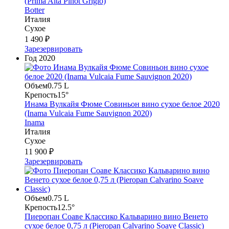
(Prima Alta Pinot Grigio)
Botter
Италия
Сухое
1 490 ₽
Зарезервировать
Год
2020
Объем
0.75 L
Крепость
15°
Инама Вулкайя Фюме Совиньон вино сухое белое 2020
(Inama Vulcaia Fume Sauvignon 2020)
Inama
Италия
Сухое
11 900 ₽
Зарезервировать
Объем
0.75 L
Крепость
12.5°
Пиеропан Соаве Классико Кальварино вино Венето
сухое белое 0,75 л (Pieropan Calvarino Soave Classic)