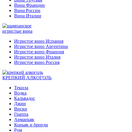
Вина Франции
Вина России
Вина Италии
игристые вина
Игристое вино Испания
Игристое вино Аргентина
Игристое вино Франция
Игристое вино Италия
Игристое вино Россия
КРЕПКИЙ АЛКОГОЛЬ
Текила
Водка
Кальвадос
Джин
Виски
Граппа
Арманьяк
Коньяк и бренди
Ром