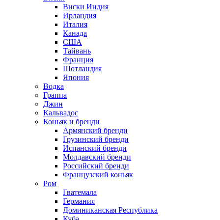
Виски Индия
Ирландия
Италия
Канада
США
Тайвань
Франция
Шотландия
Япония
Водка
Граппа
Джин
Кальвадос
Коньяк и бренди
Армянский бренди
Грузинский бренди
Испанский бренди
Молдавский бренди
Российский бренди
Французский коньяк
Ром
Гватемала
Германия
Доминиканская Республика
Куба