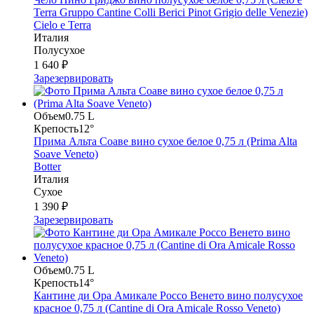
Terra Gruppo Cantine Colli Berici Pinot Grigio delle Venezie)
Cielo e Terra
Италия
Полусухое
1 640 ₽
Зарезервировать
Объем
0.75 L
Крепость
12°
Прима Альта Соаве вино сухое белое 0,75 л (Prima Alta
Soave Veneto)
Botter
Италия
Сухое
1 390 ₽
Зарезервировать
Объем
0.75 L
Крепость
14°
Кантине ди Ора Амикале Россо Венето вино полусухое
красное 0,75 л (Cantine di Ora Amicale Rosso Veneto)