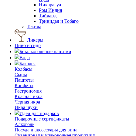
Никарагуа
Ром Индия
Тайланд
Тринидад и Тобаго
Текила
Ликеры
Пиво и сидр
Безалкогольные напитки
Вода
Бакалея
Колбасы
Сыры
Паштеты
Конфеты
Гастрономия
Красная икра
Черная икра
Икра щуки
Идеи для подарков
Подарочные сертификаты
Алкоголь
Посуда и аксессуары для вина
Сувенирная и упаковочная продукция